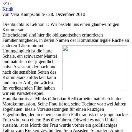
3/10
Kritik
von Vera Kampschulte / 28. Dezember 2010
Drehbuchkurs Lektion 1: Wir basteln uns einen glaubwürdigen
Kommissar.
Entscheidend sind hier die obligatorischen ermordeten
Familienmitglieder, in deren Namen der Kommissar
legale Rache an
anderen Tätern nimmt.
Unumgänglich ist die harte
Schale, ein schwarzer Mantel
und natürlich der jugendlich
naive Assistent, der nach und
nach die sensiblen Seiten des
Kommissars aufdecken kann
und an der Aufgabe wächst.
Im vorliegenden Film haben
wir ein Paradebeispiel.
Hauptkommissar Minks (Christian Redl) arbeitet natürlich in der
Mordkommission. Seine Frau ist tot, seine Tochter vor zwei Jahren
abgehauen: ideale Voraussetzungen für einen kauzigen
Eigenbrödler, der an einem skurrilen Fall dran ist: eine junge nackte
Frau wird von einem Bus überfahren. Obwohl es nach Unfall
aussieht, ist es Mord: der Frau wurde vorher ein großflächiges
Tattoo vom Rücken geschnitten. Sein Assistent Schrader (August