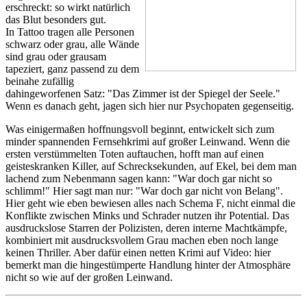
erschreckt: so wirkt natürlich
das Blut besonders gut.
In Tattoo tragen alle Personen
schwarz oder grau, alle Wände
sind grau oder grausam
tapeziert, ganz passend zu dem
beinahe zufällig
dahingeworfenen Satz: "Das Zimmer ist der Spiegel der Seele."
Wenn es danach geht, jagen sich hier nur Psychopaten gegenseitig.
Was einigermaßen hoffnungsvoll beginnt, entwickelt sich zum
minder spannenden Fernsehkrimi auf großer Leinwand. Wenn die
ersten verstümmelten Toten auftauchen, hofft man auf einen
geisteskranken Killer, auf Schrecksekunden, auf Ekel, bei dem man
lachend zum Nebenmann sagen kann: "War doch gar nicht so
schlimm!" Hier sagt man nur: "War doch gar nicht von Belang".
Hier geht wie eben bewiesen alles nach Schema F, nicht einmal die
Konflikte zwischen Minks und Schrader nutzen ihr Potential. Das
ausdruckslose Starren der Polizisten, deren interne Machtkämpfe,
kombiniert mit ausdrucksvollem Grau machen eben noch lange
keinen Thriller. Aber dafür einen netten Krimi auf Video: hier
bemerkt man die hingestümperte Handlung hinter der Atmosphäre
nicht so wie auf der großen Leinwand.