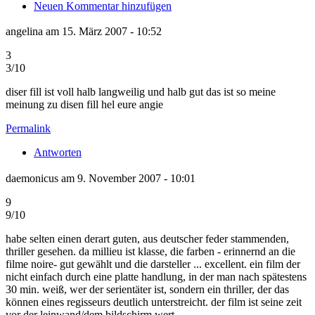
Neuen Kommentar hinzufügen
angelina am 15. März 2007 - 10:52
3
3/10
diser fill ist voll halb langweilig und halb gut das ist so meine
meinung zu disen fill hel eure angie
Permalink
Antworten
daemonicus am 9. November 2007 - 10:01
9
9/10
habe selten einen derart guten, aus deutscher feder stammenden,
thriller gesehen. da millieu ist klasse, die farben - erinnernd an die
filme noire- gut gewählt und die darsteller ... excellent. ein film der
nicht einfach durch eine platte handlung, in der man nach spätestens
30 min. weiß, wer der serientäter ist, sondern ein thriller, der das
können eines regisseurs deutlich unterstreicht. der film ist seine zeit
vor der leinwand/dem bildschirm wert.