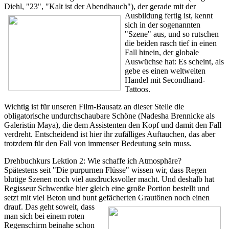
Diehl, "23", "Kalt ist der Abendhauch"), der gerade mit der
Ausbildung fertig ist,
kennt
sich in der sogenannten
"Szene" aus, und so rutschen
die beiden rasch tief in einen
Fall hinein, der globale
Auswüchse hat: Es scheint, als
gebe es einen weltweiten
Handel mit Secondhand-
Tattoos.
Wichtig ist für unseren Film-Bausatz an dieser Stelle die
obligatorische undurchschaubare Schöne (Nadesha Brennicke als
Galeristin Maya), die dem Assistenten den Kopf und damit den Fall
verdreht. Entscheidend ist hier ihr zufälliges Auftauchen, das aber
trotzdem für den Fall von immenser Bedeutung sein muss.
Drehbuchkurs Lektion 2: Wie schaffe ich Atmosphäre?
Spätestens seit "Die purpurnen Flüsse" wissen wir, dass Regen
blutige Szenen noch viel ausdrucksvoller macht. Und deshalb hat
Regisseur Schwentke hier gleich eine große Portion bestellt und
setzt mit viel Beton und bunt gefächerten Grautönen noch einen
drauf. Das geht
soweit, dass
man sich bei einem roten
Regenschirm beinahe schon