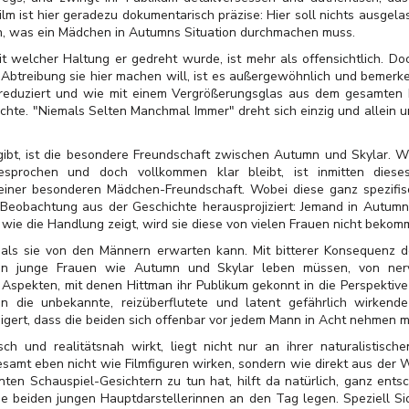
lm ist hier geradezu dokumentarisch präzise: Hier soll nichts ausgel
en, was ein Mädchen in Autumns Situation durchmachen muss.
 mit welcher Haltung er gedreht wurde, ist mehr als offensichtlich. 
btreibung sie hier machen will, ist es außergewöhnlich und bemerk
 reduziert und wie mit einem Vergrößerungsglas aus dem gesamten
ichte. "Niemals Selten Manchmal Immer" dreht sich einzig und allein 
 gibt, ist die besondere Freundschaft zwischen Autumn und Skylar. 
prochen und doch vollkommen klar bleibt, ist inmitten dieses s
t einer besonderen Mädchen-Freundschaft. Wobei diese ganz spezif
 Beobachtung aus der Geschichte herausprojiziert: Jemand in Autumns 
 wie die Handlung zeigt, wird sie diese von vielen Frauen nicht bekom
 als sie von den Männern erwarten kann. Mit bitterer Konsequenz do
nen junge Frauen wie Autumn und Skylar leben müssen, von nerv
en Aspekten, mit denen Hittman ihr Publikum gekonnt in die Perspekti
in die unbekannte, reizüberflutete und latent gefährlich wirkend
eigert, dass die beiden sich offenbar vor jedem Mann in Acht nehmen
ch und realitätsnah wirkt, liegt nicht nur an ihrer naturalistisc
llesamt eben nicht wie Filmfiguren wirken, sondern wie direkt aus der
en Schauspiel-Gesichtern zu tun hat, hilft da natürlich, ganz entsc
e beiden jungen Hauptdarstellerinnen an den Tag legen. Speziell Si