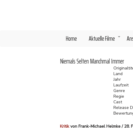
Direkt
zum
Inhalt
Home
Aktuelle Filme
An
+
Niemals Selten Manchmal Immer
Originaltit
Land
Jahr
Laufzeit
Genre
Regie
Cast
Release D
Bewertun
Kritik
von Frank-Michael Helmke / 28. 