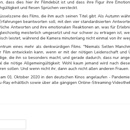
n, dass dies hier ihr Filmdebüt ist und dass ihre Figur ihre Emoti
hgültigkeit und fiesen Sprüchen versteckt.
üsselszene des Films, die ihm auch seinen Titel gibt. Als Autumn währ
Erfahrungen beantworten soll, mit den vier standardisierten Antworte
liche Antworten und ihre emotionalen Reaktionen an, was für Erlebnis
gleichzeitig meisterlich umgesetzt und nur schwer zu ertragen ist, we
isch leistet, während die Kamera minutenlang nicht einmal von ihr we
ntrum eines mehr als denkwürdigen Films. "Niemals Selten Manchma
er Film entwickeln kann, wenn er mit der nötigen Leidenschaft und 
ige, die ihn so besonders macht, und gerade dadurch, dass nur ang
ksal die nötige Allgemeingültigkeit: Wohl kaum jemand wird nach di
n sollen. Und wenn nicht ihr, dann auch nicht allen anderen Frauen. M
am 01. Oktober 2020 in den deutschen Kinos angelaufen - Pandemie-be
lu-Ray erhältlich sowie über alle gängigen Online-Streaming-Videoth