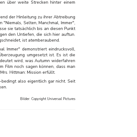
onen über weite Strecken hinter einem
end der Hinleitung zu ihrer Abtreibung
n "Niemals, Selten, Manchmal, Immer",
se sie tatsächlich bis an diesen Punkt
gen den Untiefen, die sich hier auftun.
gschneidet, ist atemberaubend.
l Immer" demonstriert eindrucksvoll,
Überzeugung umgesetzt ist. Es ist die
edeutet wird, was Autumn widerfahren
esem Film noch sagen können, dass man
rs. Hittman: Mission erfüllt.
dingt also eigentlich gar nicht. Seit
eken.
Bilder: Copyright
Universal Pictures