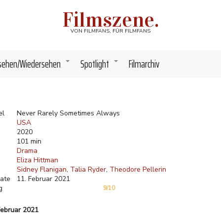
Filmszene.
VON FILMFANS, FÜR FILMFANS
sehen/Wiedersehen
Spotlight
Filmarchiv
+
+
el
Never Rarely Sometimes Always
USA
2020
101 min
Drama
Eliza Hittman
Sidney Flanigan
Talia Ryder
Theodore Pellerin
ate
11. Februar 2021
g
9/10
Februar 2021