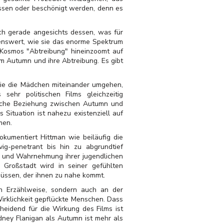
assen oder beschönigt werden, denn es
Doch gerade angesichts dessen, was für
enswert, wie sie das enorme Spektrum
 Kosmos "Abtreibung" hineinzoomt auf
um Autumn und ihre Abtreibung. Es gibt
Wie die Mädchen miteinander umgehen,
ehr politischen Films gleichzeitig
ische Beziehung zwischen Autumn und
Situation ist nahezu existenziell auf
men.
kumentiert Hittman wie beiläufig die
ig-penetrant bis hin zu abgrundtief
ve und Wahrnehmung ihrer jugendlichen
e Großstadt wird in seiner gefühlten
 müssen, der ihnen zu nahe kommt.
hen Erzählweise, sondern auch an der
 Wirklichkeit gepflückte Menschen. Dass
heidend für die Wirkung des Films ist
dney Flanigan als Autumn ist mehr als