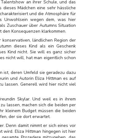
 Talentshow an ihrer Schule, und das
ass dieses Mädchen eine sehr hässliche
r charakterisiert und die Atmosphäre für
ndes Unwohlsein wegen dem, was hier
n als Zuschauer über Autumns Situation
n mit den Konsequenzen klarkommen.
r konservativen, ländlichen Region der
Autumn dieses Kind als ein Geschenk
s Kind nicht. Sie will es ganz sicher
s nicht will, hat man eigentlich schon
n ist, deren Umfeld sie geradezu dazu
eurin und Autorin Eliza Hittman es auf
u lassen. Generell wird hier nicht viel
reundin Skylar. Und weil es in ihrem
zu lassen, machen sich die beiden per
sehr kleinem Budget müssen die beiden
n, der sie dort erwartet.
er. Denn damit nimmt er sich eines vor
wird. Eliza Hittman hingegen ist hier
as gesamte Prozedere mitzugehen, das