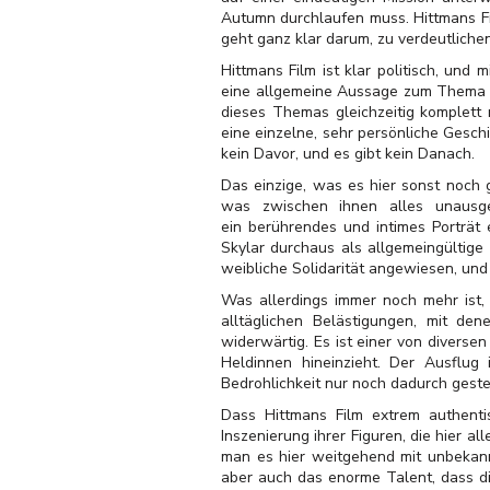
Autumn durchlaufen muss. Hittmans Fi
geht ganz klar darum, zu verdeutlich
Hittmans Film ist klar politisch, und
eine allgemeine Aussage zum Thema A
dieses Themas gleichzeitig komplett
eine einzelne, sehr persönliche Gesch
kein Davor, und es gibt kein Danach.
Das einzige, was es hier sonst noch
was zwischen ihnen alles unausges
ein berührendes und intimes Porträ
Skylar durchaus als allgemeingültige
weibliche Solidarität angewiesen, und
Was allerdings immer noch mehr ist,
alltäglichen Belästigungen, mit de
widerwärtig. Es ist einer von divers
Heldinnen hineinzieht. Der Ausflug 
Bedrohlichkeit nur noch dadurch gest
Dass Hittmans Film extrem authentis
Inszenierung ihrer Figuren, die hier a
man es hier weitgehend mit unbekannt
aber auch das enorme Talent, dass di