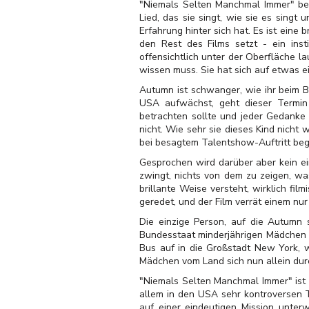
"Niemals Selten Manchmal Immer" beg
Lied, das sie singt, wie sie es singt
Erfahrung hinter sich hat. Es ist eine 
den Rest des Films setzt - ein ins
offensichtlich unter der Oberfläche l
wissen muss. Sie hat sich auf etwas e
Autumn ist schwanger, wie ihr beim Be
USA aufwächst, geht dieser Termin 
betrachten sollte und jeder Gedanke 
nicht. Wie sehr sie dieses Kind nicht
bei besagtem Talentshow-Auftritt begr
Gesprochen wird darüber aber kein ei
zwingt, nichts von dem zu zeigen, was
brillante Weise versteht, wirklich fil
geredet, und der Film verrät einem nu
Die einzige Person, auf die Autumn 
Bundesstaat minderjährigen Mädchen v
Bus auf in die Großstadt New York, w
Mädchen vom Land sich nun allein dur
"Niemals Selten Manchmal Immer" ist e
allem in den USA sehr kontroversen T
auf einer eindeutigen Mission unter