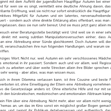
innt mit dem Auftritt der jugendlichen Hauptfigur Autumn bei einer
 und für wen sie es singt, vermittelt eine deutliche Ahnung davon, d
brillante Eröffnung, weil sie nicht nur sofort eindrücklich die Hauptfigu
tinktives Mitgefühl für Autumn und ein latentes, nervenaufreibe
auert - sondern auch ohne direkte Erklärung alles offenbart, was ma
ingelassen, dass sie nun sehr bereut. Und sie muss jetzt ganz allei
such einer Beratungsstelle bestätigt wird. Und weil sie in einer seh
direkt mit wenig subtilen Manipulationsversuchen einher, dass 
an eine Abtreibung einer Sünde gleichkommt. Doch Autumn will diese
 will, veranschaulichen ihre nun folgenden Handlungen, und warum sie e
iffen.
nziges Wort. Nicht nur, weil Autumn ein sehr verschlossenes Mädche
 emotional in ihr passiert. Sondern auch und vor allem, weil Regiss
misch zu arbeiten und über weite Strecken allein ihre Bilder sprechen z
r sehr wenig - aber alles, was man wissen muss.
sich in ihrem Dilemma verlassen kann, ist ihre Cousine und beste F
erboten ist, ohne Einwilligung der Eltern eine Abtreibung vornehmen 
o die Gesetzeslage anders ist. Ohne elterliche Hilfe und nur mit 
ch den bürokratischen, medizinischen und emotionalen Albtraum kämpfe
in Film über eine Abtreibung. Nicht mehr, aber vor allem nicht wenig
hemas an, um das im Kino sonst ein möglichst großer Bogen gemacht 
wegs, und zwingt ihr Publikum detailversessen und authentisch, d