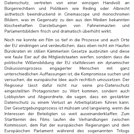
Datenschutz, vertreten von einer winzigen Handvoll an
Bürgerrechtlern und Politikern wie Reding oder Albrecht
ästhetisch beeindruckend in Cinemascope und monochromen
Bildern, was im Gegensatz zu den aus den Medien bekannten
klischeehaften Darstellungen von Fahnenmasten und
Parlamentsbildern frisch und dramatisch überhöht wirkt.
Noch nie konnte ein Film so tief in die Prozesse und auch Orte
der EU eindringen und verdeutlichen, dass eben nicht ein Haufen
Bürokraten im stillen Kämmerlein Gesetze ausbrüten und diese
wie faule Eier auf die Mitgliedstaaten werfen, sondern dass die
politische Willensbildung der EU stattdessen ein dynamischer
Diskussionsprozess engagierter Menschen mit ganz
unterschiedlichen Auffassungen ist, die Kompromisse suchen und
versuchen, die europäische Idee auch rechtlich umzusetzen. Der
Regisseur lässt dafür nicht nur seine pro-Datenschutz
eingestellten Protagonisten zu Wort kommen, sondern auch
Lobbyisten und Abgeordnete, die sagen, dass ein gestärkter
Datenschutz zu einem Verlust an Arbeitsplätzen führen kann.
Der Gesetzgebungsprozess ist mühsam und langwierig, wenn die
Interessen der Beteiligten so weit auseinanderklaffen. Zum
Starttermin des Films laufen die Verhandlungen zwischen
Kommission, dem Rat der europäischen Regierungen und dem
Europäischen Parlament während des sogenannten Trilogs