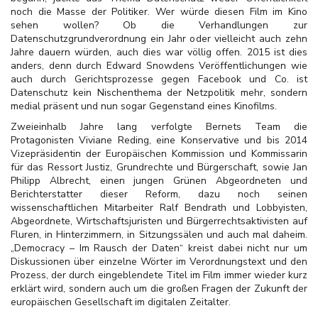
noch die Masse der Politiker. Wer würde diesen Film im Kino
sehen wollen? Ob die Verhandlungen zur
Datenschutzgrundverordnung ein Jahr oder vielleicht auch zehn
Jahre dauern würden, auch dies war völlig offen. 2015 ist dies
anders, denn durch Edward Snowdens Veröffentlichungen wie
auch durch Gerichtsprozesse gegen Facebook und Co. ist
Datenschutz kein Nischenthema der Netzpolitik mehr, sondern
medial präsent und nun sogar Gegenstand eines Kinofilms.
Zweieinhalb Jahre lang verfolgte Bernets Team die
Protagonisten Viviane Reding, eine Konservative und bis 2014
Vizepräsidentin der Europäischen Kommission und Kommissarin
für das Ressort Justiz, Grundrechte und Bürgerschaft, sowie Jan
Philipp Albrecht, einen jungen Grünen Abgeordneten und
Berichterstatter dieser Reform, dazu noch seinen
wissenschaftlichen Mitarbeiter Ralf Bendrath und Lobbyisten,
Abgeordnete, Wirtschaftsjuristen und Bürgerrechtsaktivisten auf
Fluren, in Hinterzimmern, in Sitzungssälen und auch mal daheim.
„Democracy – Im Rausch der Daten“ kreist dabei nicht nur um
Diskussionen über einzelne Wörter im Verordnungstext und den
Prozess, der durch eingeblendete Titel im Film immer wieder kurz
erklärt wird, sondern auch um die großen Fragen der Zukunft der
europäischen Gesellschaft im digitalen Zeitalter.