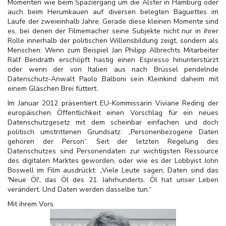
Momenten wie beim Spaziergang um die Alster in Hamburg oder
auch beim Herumkauen auf diversen belegten Baguettes im
Laufe der zweieinhalb Jahre. Gerade diese kleinen Momente sind
es, bei denen der Filmemacher seine Subjekte nicht nur in ihrer
Rolle innerhalb der politischen Willensbildung zeigt, sondern als
Menschen: Wenn zum Beispiel Jan Philipp Albrechts Mitarbeiter
Ralf Bendrath erschöpft hastig einen Espresso hinunterstürzt
oder wenn der von Italien aus nach Brüssel pendelnde
Datenschutz-Anwalt Paolo Balboni sein Kleinkind daheim mit
einem Gläschen Brei füttert.
Im Januar 2012 präsentiert EU-Kommissarin Viviane Reding der
europäischen Öffentlichkeit einen Vorschlag für ein neues
Datenschutzgesetz mit dem scheinbar einfachen und doch
politisch umstrittenen Grundsatz: „Personenbezogene Daten
gehören der Person“. Seit der letzten Regelung des
Datenschutzes sind Personendaten zur wichtigsten Ressource
des digitalen Marktes geworden, oder wie es der Lobbyist John
Boswell im Film ausdrückt: „Viele Leute sagen, Daten sind das
'Neue Öl', das Öl des 21. Jahrhunderts. Öl hat unser Leben
verändert. Und Daten werden dasselbe tun.“
Mit ihrem Vors