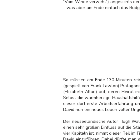
“Vom Winde verweht“) angesichts der 
– was aber am Ende einfach das Budge
So müssen am Ende 130 Minuten reich
(gespielt von Frank Lawton) Protagoni
(Elizabeth Allan) auf, deren Heirat 
Selbst die warmherzige Haushaltshilf
dieser dort erste Arbeitserfahrung u
David nun ein neues Leben voller Ung
Der neuseeländische Autor Hugh Walp
einen sehr großen Einfluss auf die S
vier Kapiteln ist, nimmt dieser Teil im 
David einzuführen. Dabei dürfte man 