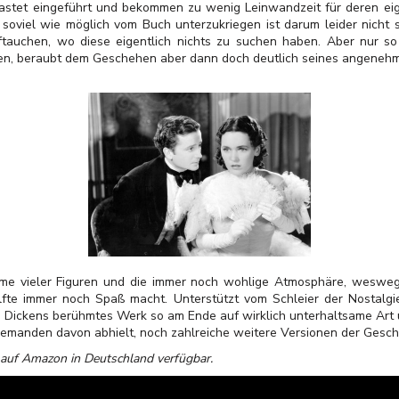
astet eingeführt und bekommen zu wenig Leinwandzeit für deren eige
 soviel wie möglich vom Buch unterzukriegen ist darum leider nicht
auchen, wo diese eigentlich nichts zu suchen haben. Aber nur so
en, beraubt dem Geschehen aber dann doch deutlich seines angenehme
me vieler Figuren und die immer noch wohlige Atmosphäre, wesweg
lfte immer noch Spaß macht. Unterstützt vom Schleier der Nostalgie
es Dickens berühmtes Werk so am Ende auf wirklich unterhaltsame Ar
iemanden davon abhielt, noch zahlreiche weitere Versionen der Gesch
auf Amazon in Deutschland verfügbar.