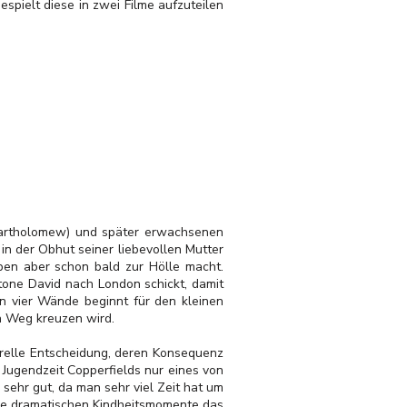
pielt diese in zwei Filme aufzuteilen
 Bartholomew) und später erwachsenen
in der Obhut seiner liebevollen Mutter
eben aber schon bald zur Hölle macht.
tone David nach London schickt, damit
en vier Wände beginnt für den kleinen
n Weg kreuzen wird.
relle Entscheidung, deren Konsequenz
Jugendzeit Copperfields nur eines von
al sehr gut, da man sehr viel Zeit hat um
die dramatischen Kindheitsmomente das