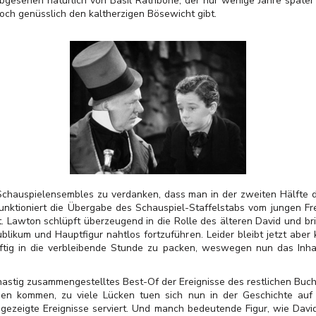
bgesehen natürlich von Basil Rathbone, der nur wenige Jahre später
ch genüsslich den kaltherzigen Bösewicht gibt.
Schauspielensembles zu verdanken, dass man in der zweiten Hälfte 
 funktioniert die Übergabe des Schauspiel-Staffelstabs vom jungen
. Lawton schlüpft überzeugend in die Rolle des älteren David und br
ikum und Hauptfigur nahtlos fortzuführen. Leider bleibt jetzt aber
ftig in die verbleibende Stunde zu packen, weswegen nun das Inha
 hastig zusammengestelltes Best-Of der Ereignisse des restlichen Buch
n kommen, zu viele Lücken tuen sich nun in der Geschichte auf
gezeigte Ereignisse serviert. Und manch bedeutende Figur, wie Davi