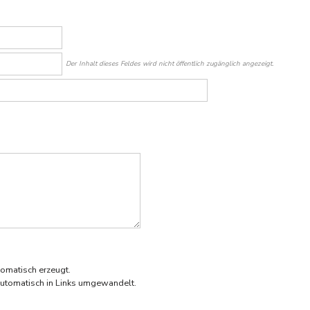
Der Inhalt dieses Feldes wird nicht öffentlich zugänglich angezeigt.
omatisch erzeugt.
utomatisch in Links umgewandelt.