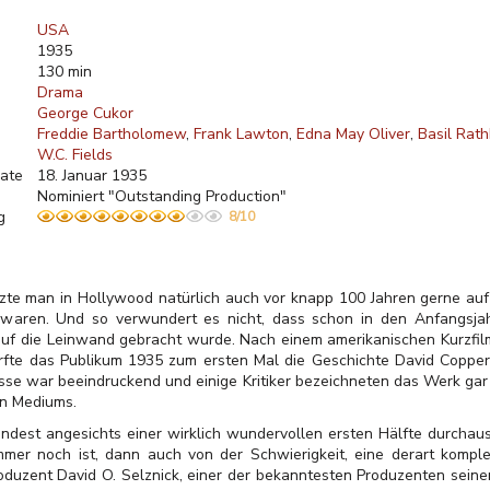
USA
1935
130 min
Drama
George Cukor
Freddie Bartholomew
Frank Lawton
Edna May Oliver
Basil Rat
W.C. Fields
ate
18. Januar 1935
Nominiert "Outstanding Production"
g
8/10
zte man in Hollywood natürlich auch vor knapp 100 Jahren gerne au
r waren. Und so verwundert es nicht, dass schon in den Anfangsja
uf die Leinwand gebracht wurde. Nach einem amerikanischen Kurzfilm 
rfte das Publikum 1935 zum ersten Mal die Geschichte David Copper
sse war beeindruckend und einige Kritiker bezeichneten das Werk gar 
en Mediums.
ndest angesichts einer wirklich wundervollen ersten Hälfte durchaus 
mmer noch ist, dann auch von der Schwierigkeit, eine derart kompl
oduzent David O. Selznick, einer der bekanntesten Produzenten seiner