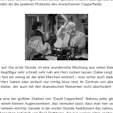
rden als die späteren Probleme des erwachsenen Copperfields.
l auf. Die erste Stunde ist eine wundervolle Mischung aus vielen k
 Hauptfigur sehr schnell sehr nah ans Herz rücken lassen. Dabei sorgt 
 fast ein wenig an die alter Märchen erinnert – was sicher auch dadu
 Herz haben oder einfach nur richtig böse sind. Im Zentrum von all
arsteller, der auch mit den dramatischen Momenten nicht überfordert 
 eine der größten Stärken von “David Copperfield“. Nahezu jeder gibt
it einem kleinen Augenzwinkern, das vermuten lässt, dass man hier v
e nehmen möchte. Gerade in der ersten Stunde funktioniert das nahezu