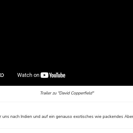
Trailer zu "David Copperfield"
 uns nach Indien und auf ein genauso exotisches wie packendes Abe