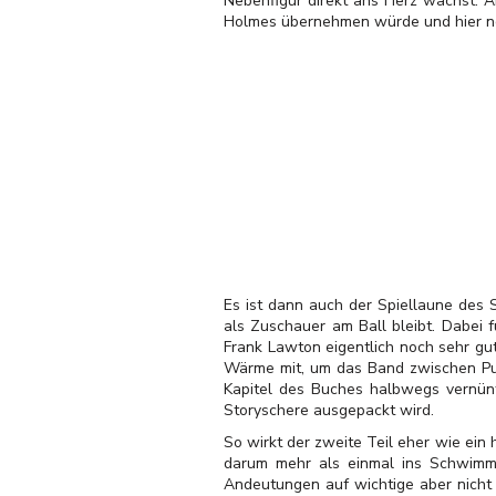
Nebenfigur direkt ans Herz wächst. A
Holmes übernehmen würde und hier no
Es ist dann auch der Spiellaune des 
als Zuschauer am Ball bleibt. Dabei
Frank Lawton eigentlich noch sehr gut
Wärme mit, um das Band zwischen Publ
Kapitel des Buches halbwegs vernün
Storyschere ausgepackt wird.
So wirkt der zweite Teil eher wie ein
darum mehr als einmal ins Schwimme
Andeutungen auf wichtige aber nicht 