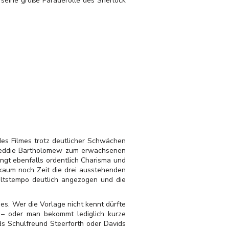
 seine große Paraderolle des Sherlock
des Filmes trotz deutlicher Schwächen
 Freddie Bartholomew zum erwachsenen
ingt ebenfalls ordentlich Charisma und
 kaum noch Zeit die drei ausstehenden
ltstempo deutlich angezogen und die
es. Wer die Vorlage nicht kennt dürfte
 – oder man bekommt lediglich kurze
ds Schulfreund Steerforth oder Davids