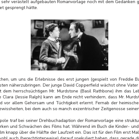
sehr verästelt aufgebauten Romanvorlage noch mit dem Gedanken ges
t gesprengt hätte.
en, um uns die Erlebnisse des erst jungen (gespielt von Freddie
sten näherzubringen. Der junge David Copperfield wächst ohne Vater 
mit dem herrschsüchtigen Mr. Murdstone (Basil Rathbone) ihm das L
e Clara (Jessie Ralph) kann am Ende nicht verhindern, dass Mr. Murds
nd vor allem Gehorsam und Tüchtigkeit erlernt. Fernab der heimisch
ewissheiten, bei dem auch so manch exzentrischer Zeitgenosse seine
ole traf bei seiner Drehbuchadaption der Romanvorlage eine struktu
tärken und Schwächen des Films hat. Während im Buch die Kinder- und 
Film knapp über die Hälfte der Laufzeit ein. Das ist für den Film erst M
wohl auch (berechtigterweise) darauf spekuliert haben, dass gerade 