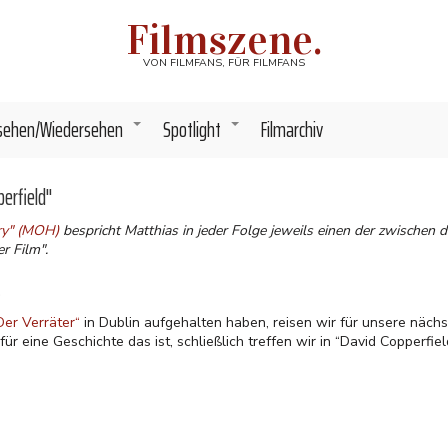
Filmszene.
VON FILMFANS, FÜR FILMFANS
sehen/Wiedersehen
Spotlight
Filmarchiv
+
+
perfield"
ory" (MOH)
bespricht Matthias in jeder Folge jeweils einen der zwischen
r Film".
Der Verräter“
in Dublin aufgehalten haben, reisen wir für unsere näch
ür eine Geschichte das ist, schließlich treffen wir in “David Copperfi