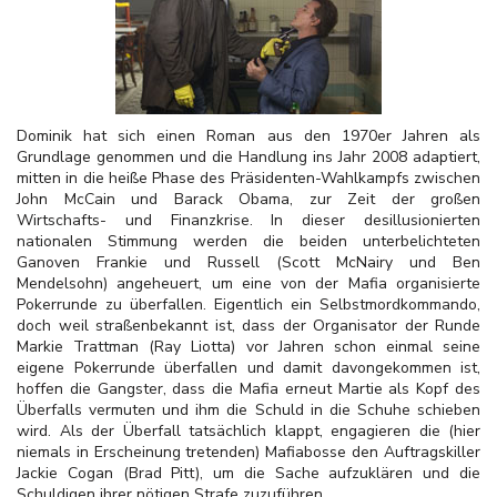
Dominik hat sich einen Roman aus den 1970er Jahren als
Grundlage genommen und die Handlung ins Jahr 2008 adaptiert,
mitten in die heiße Phase des Präsidenten-Wahlkampfs zwischen
John McCain und Barack Obama, zur Zeit der großen
Wirtschafts- und Finanzkrise. In dieser desillusionierten
nationalen Stimmung werden die beiden unterbelichteten
Ganoven Frankie und Russell (Scott McNairy und Ben
Mendelsohn) angeheuert, um eine von der Mafia organisierte
Pokerrunde zu überfallen. Eigentlich ein Selbstmordkommando,
doch weil straßenbekannt ist, dass der Organisator der Runde
Markie Trattman (Ray Liotta) vor Jahren schon einmal seine
eigene Pokerrunde überfallen und damit davongekommen ist,
hoffen die Gangster, dass die Mafia erneut Martie als Kopf des
Überfalls vermuten und ihm die Schuld in die Schuhe schieben
wird. Als der Überfall tatsächlich klappt, engagieren die (hier
niemals in Erscheinung tretenden) Mafiabosse den Auftragskiller
Jackie Cogan (Brad Pitt), um die Sache aufzuklären und die
Schuldigen ihrer nötigen Strafe zuzuführen.