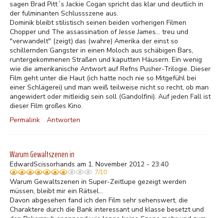
sagen Brad Pitt´s Jackie Cogan spricht das klar und deutlich in
der fulminanten Schlussszene aus.
Dominik bleibt stilistisch seinen beiden vorherigen Filmen
Chopper und The assassination of Jesse James... treu und
"verwandelt" (zeigt) das (wahre) Amerika der einst so
schillernden Gangster in einen Moloch aus schäbigen Bars,
runtergekommenen Straßen und kaputten Häusern. Ein wenig
wie die amerikanische Antwort auf Refns Pusher-Trilogie. Dieser
Film geht unter die Haut (ich hatte noch nie so Mitgefühl bei
einer Schlägerei) und man weiß teilweise nicht so recht, ob man
angewidert oder mitleidig sein soll (Gandolfini). Auf jeden Fall ist
dieser Film großes Kino.
Permalink
Antworten
Warum Gewaltszenen in
EdwardScissorhands am 1. November 2012 - 23:40
7/10
Warum Gewaltszenen in Super-Zeitlupe gezeigt werden
müssen, bleibt mir ein Rätsel...
Davon abgesehen fand ich den Film sehr sehenswert, die
Charaktere durch die Bank interessant und klasse besetzt und