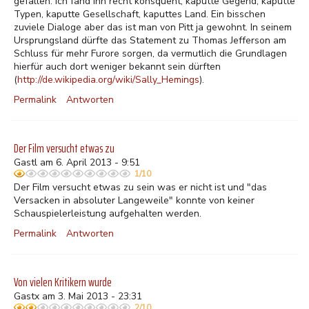
gefallen. Ich fand ihn recht konsquent, kaputte Gegend, kaputte
Typen, kaputte Gesellschaft, kaputtes Land. Ein bisschen
zuviele Dialoge aber das ist man von Pitt ja gewohnt. In seinem
Ursprungsland dürfte das Statement zu Thomas Jefferson am
Schluss für mehr Furore sorgen, da vermutlich die Grundlagen
hierfür auch dort weniger bekannt sein dürften
(
http://de.wikipedia.org/wiki/Sally_Hemings
).
Permalink
Antworten
Der Film versucht etwas zu
Gastl am 6. April 2013 - 9:51
1/10
Der Film versucht etwas zu sein was er nicht ist und "das
Versacken in absoluter Langeweile" konnte von keiner
Schauspielerleistung aufgehalten werden.
Permalink
Antworten
Von vielen Kritikern wurde
Gastx am 3. Mai 2013 - 23:31
2/10