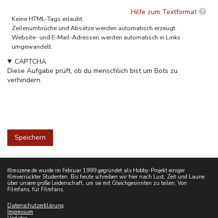
Hilfe zum Textformat
Keine HTML-Tags erlaubt.
Zeilenumbrüche und Absätze werden automatisch erzeugt.
Website- und E-Mail-Adressen werden automatisch in Links
umgewandelt.
CAPTCHA
Diese Aufgabe prüft, ob du menschlich bist um Bots zu
verhindern.
filmszene.de wurde im Februar 1999 gegründet als Hobby-Projekt einiger
filmverrückter Studenten. Bis heute schreiben wir hier nach Lust, Zeit und Laune
über unsere große Leidenschaft, um sie mit Gleichgesinnten zu teilen. Von
Filmfans, für Filmfans.
Datenschutzerklärung
Impressum