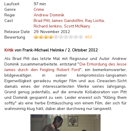
Laufzeit
97 min
Genre
Crime
Regie
Andrew Dominik
Cast
Brad Pitt
James Gandolfini
Ray Liotta
Richard Jenkins
Scott McNairy
Release Date
29. November 2012
Bewertung
4/10
Kritik
von Frank-Michael Helmke / 2. Oktober 2012
Als Brad Pitt das letzte Mal mit Regisseur und Autor Andrew
Dominik zusammenarbeitete, entstand "
Die Ermordung des Jesse
James durch den Feigling Robert Ford
", ein bemerkenswerter,
bildgewaltiger, in seiner kompromisslos-langsamen
Eigenwilligkeit geradezu mutiger Film und aus Cineasten-Sicht
damals eines der interessantesten Werke seines Jahrgangs.
Grund genug jedenfalls, auf die erneute Kollaboration von Pitt
und Dominik gespannt zu sein. Leider erweist sich "Killing them
softly" als eine herbe Enttäuschung von einem Film, der sich für
wahnsinnig klug hält, dabei aber durchweg nur langweilt.