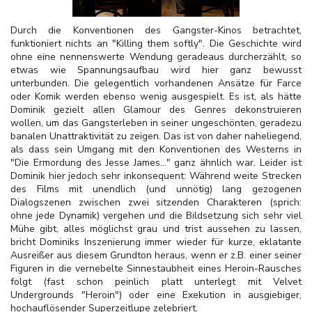
Durch die Konventionen des Gangster-Kinos betrachtet,
funktioniert nichts an "Killing them softly". Die Geschichte wird
ohne eine nennenswerte Wendung geradeaus durcherzählt, so
etwas wie Spannungsaufbau wird hier ganz bewusst
unterbunden. Die gelegentlich vorhandenen Ansätze für Farce
oder Komik werden ebenso wenig ausgespielt. Es ist, als hätte
Dominik gezielt allen Glamour des Genres dekonstruieren
wollen, um das Gangsterleben in seiner ungeschönten, geradezu
banalen Unattraktivität zu zeigen. Das ist von daher naheliegend,
als dass sein Umgang mit den Konventionen des Westerns in
"Die Ermordung des Jesse James..." ganz ähnlich war. Leider ist
Dominik hier jedoch sehr inkonsequent: Während weite Strecken
des Films mit unendlich (und unnötig) lang gezogenen
Dialogszenen zwischen zwei sitzenden Charakteren (sprich:
ohne jede Dynamik) vergehen und die Bildsetzung sich sehr viel
Mühe gibt, alles möglichst grau und trist aussehen zu lassen,
bricht Dominiks Inszenierung immer wieder für kurze, eklatante
Ausreißer aus diesem Grundton heraus, wenn er z.B. einer seiner
Figuren in die vernebelte Sinnestaubheit eines Heroin-Rausches
folgt (fast schon peinlich platt unterlegt mit Velvet
Undergrounds "Heroin") oder eine Exekution in ausgiebiger,
hochauflösender Superzeitlupe zelebriert.