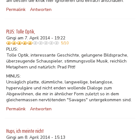
am besten die kritik hier ignorieren und einfach anschauen.
Permalink
Antworten
PLUS: Tolle Optik,
Gingi am 7. April 2014 - 19:22
5/10
PLUS:
Tolle Optik, interessante Geschichte, gelungene Bildsprache,
überzeugende Schauspieler, stimmungsvolle Musik, reichlich
Metaphern und natürlich: Prad Pitt!
MINUS:
Unsäglich platte, dümmliche, langweilige, belanglose,
hypervulgäre und nicht enden wollende Dialoge zum
Abgewöhnen, die mir in ähnlicher Form zuletzt so in dem
gleichermassen nervtötenden "Savages" untergekommen sind.
Permalink
Antworten
Hups, ich meinte nicht
Gingi am 8. April 2014 - 15:13