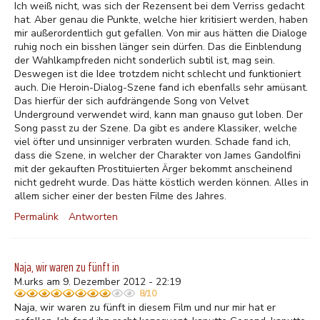
Ich weiß nicht, was sich der Rezensent bei dem Verriss gedacht
hat. Aber genau die Punkte, welche hier kritisiert werden, haben
mir außerordentlich gut gefallen. Von mir aus hätten die Dialoge
ruhig noch ein bisshen länger sein dürfen. Das die Einblendung
der Wahlkampfreden nicht sonderlich subtil ist, mag sein.
Deswegen ist die Idee trotzdem nicht schlecht und funktioniert
auch. Die Heroin-Dialog-Szene fand ich ebenfalls sehr amüsant.
Das hierfür der sich aufdrängende Song von Velvet
Underground verwendet wird, kann man gnauso gut loben. Der
Song passt zu der Szene. Da gibt es andere Klassiker, welche
viel öfter und unsinniger verbraten wurden. Schade fand ich,
dass die Szene, in welcher der Charakter von James Gandolfini
mit der gekauften Prostituierten Ärger bekommt anscheinend
nicht gedreht wurde. Das hätte köstlich werden können. Alles in
allem sicher einer der besten Filme des Jahres.
Permalink
Antworten
Naja, wir waren zu fünft in
M.urks am 9. Dezember 2012 - 22:19
8/10
Naja, wir waren zu fünft in diesem Film und nur mir hat er