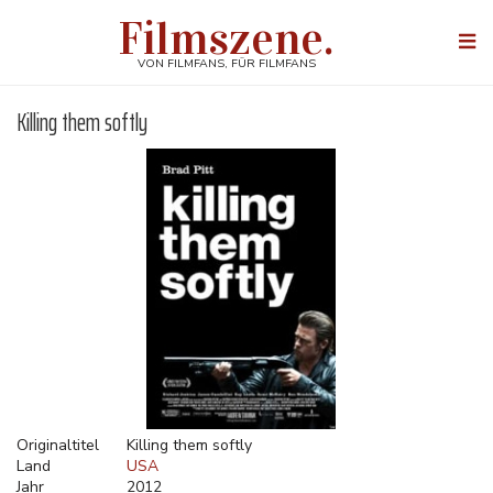
Direkt
Filmszene.
zum
Togg
Inhalt
navi
VON FILMFANS, FÜR FILMFANS
Killing them softly
Originaltitel
Killing them softly
Land
USA
Jahr
2012