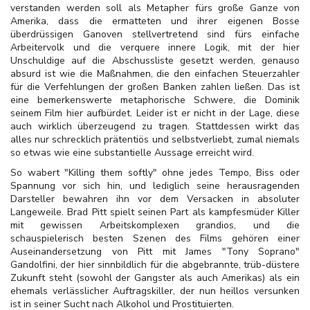
verstanden werden soll als Metapher fürs große Ganze von
Amerika, dass die ermatteten und ihrer eigenen Bosse
überdrüssigen Ganoven stellvertretend sind fürs einfache
Arbeitervolk und die verquere innere Logik, mit der hier
Unschuldige auf die Abschussliste gesetzt werden, genauso
absurd ist wie die Maßnahmen, die den einfachen Steuerzahler
für die Verfehlungen der großen Banken zahlen ließen. Das ist
eine bemerkenswerte metaphorische Schwere, die Dominik
seinem Film hier aufbürdet. Leider ist er nicht in der Lage, diese
auch wirklich überzeugend zu tragen. Stattdessen wirkt das
alles nur schrecklich prätentiös und selbstverliebt, zumal niemals
so etwas wie eine substantielle Aussage erreicht wird.
So wabert "Killing them softly" ohne jedes Tempo, Biss oder
Spannung vor sich hin, und lediglich seine herausragenden
Darsteller bewahren ihn vor dem Versacken in absoluter
Langeweile. Brad Pitt spielt seinen Part als kampfesmüder Killer
mit gewissen Arbeitskomplexen grandios, und die
schauspielerisch besten Szenen des Films gehören einer
Auseinandersetzung von Pitt mit James "Tony Soprano"
Gandolfini, der hier sinnbildlich für die abgebrannte, trüb-düstere
Zukunft steht (sowohl der Gangster als auch Amerikas) als ein
ehemals verlässlicher Auftragskiller, der nun heillos versunken
ist in seiner Sucht nach Alkohol und Prostituierten.