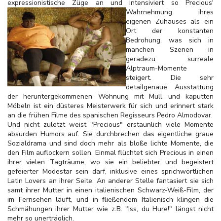
expressionistische Züge an und intensiviert so Precious'
Wahrnehmung ihres
eigenen Zuhauses als ein
Ort der konstanten
Bedrohung, was sich in
manchen Szenen in
geradezu surreale
Alptraum-Momente
steigert. Die sehr
detailgenaue Ausstattung
der heruntergekommenen Wohnung mit Müll und kaputten
Möbeln ist ein düsteres Meisterwerk für sich und erinnert stark
an die frühen Filme des spanischen Regisseurs Pedro Almodovar.
Und nicht zuletzt weist "Precious" erstaunlich viele Momente
absurden Humors auf. Sie durchbrechen das eigentliche graue
Sozialdrama und sind doch mehr als bloße lichte Momente, die
den Film auflockern sollen. Einmal flüchtet sich Precious in einen
ihrer vielen Tagträume, wo sie ein beliebter und begeistert
gefeierter Modestar sein darf, inklusive eines sprichwörtlichen
Latin Lovers an ihrer Seite. An anderer Stelle fantasiert sie sich
samt ihrer Mutter in einen italienischen Schwarz-Weiß-Film, der
im Fernsehen läuft, und in fließendem Italienisch klingen die
Schmähungen ihrer Mutter wie z.B. "Iss, du Hure!" längst nicht
mehr so unerträglich.