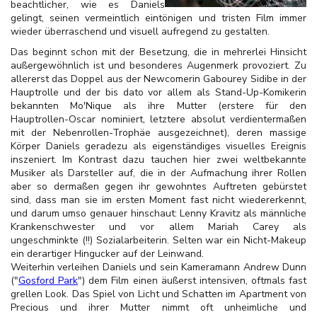
beachtlicher, wie es Daniels
gelingt, seinen vermeintlich eintönigen und tristen Film immer
wieder überraschend und visuell aufregend zu gestalten.
Das beginnt schon mit der Besetzung, die in mehrerlei Hinsicht
außergewöhnlich ist und besonderes Augenmerk provoziert. Zu
allererst das Doppel aus der Newcomerin Gabourey Sidibe in der
Hauptrolle und der bis dato vor allem als Stand-Up-Komikerin
bekannten Mo'Nique als ihre Mutter (erstere für den
Hauptrollen-Oscar nominiert, letztere absolut verdientermaßen
mit der Nebenrollen-Trophäe ausgezeichnet), deren massige
Körper Daniels geradezu als eigenständiges visuelles Ereignis
inszeniert. Im Kontrast dazu tauchen hier zwei weltbekannte
Musiker als Darsteller auf, die in der Aufmachung ihrer Rollen
aber so dermaßen gegen ihr gewohntes Auftreten gebürstet
sind, dass man sie im ersten Moment fast nicht wiedererkennt,
und darum umso genauer hinschaut: Lenny Kravitz als männliche
Krankenschwester und vor allem Mariah Carey als
ungeschminkte (!!) Sozialarbeiterin. Selten war ein Nicht-Makeup
ein derartiger Hingucker auf der Leinwand.
Weiterhin verleihen Daniels und sein Kameramann Andrew Dunn
("
Gosford Park
") dem Film einen äußerst intensiven, oftmals fast
grellen Look. Das Spiel von Licht und Schatten im Apartment von
Precious und ihrer Mutter nimmt oft unheimliche und