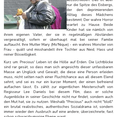
nur die Spitze des Eisbergs,
der den deprimierenden
Alltag dieses Mädchens
bestimmt. Der wahre Horror
wartet zu Hause. Beide
Kinder hat sie nämlich von
ihrem eigenen Vater, der sie in regelmäßigen Abständen
vergewaltigt, sofern er überhaupt mal bei seiner Familie
auftaucht. Ihre Mutter Mary (Mo'Nique) - ein wahres Monster von
Frau - quält und misshandelt ihre Tochter aus Neid, Hass und
reiner Böswilligkeit.
Kurz um: Precious' Leben ist die Hölle auf Erden. Die Lichtblicke
sind rar gesät, so dass man sich angesichts dieser unfassbaren
Masse an Unglück und Gewalt, die diese eine Person erleiden
muss, nicht selten nach einer Fluchtchance aus all diesem Elend
sehnt, und sei es nur ein kurzer Moment, der einen befreiend
auflachen lässt. Es zählt zur eigentlichen Meisterschaft von
Regisseur Lee Daniels bei diesem Film, dass er solche
Augenblicke in seiner Geschichte nicht nur findet, sondern auch
den Mut hat, sie zu nutzen. Weshalb "Precious" auch nicht "bloß"
ein brutal realistisches, authentisches Sozialdrama ist, sondern
immer wieder den Ausbruch auf eine andere, überzeichnete, fast
schon schwarzhumorige Ebene wagt.