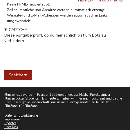
Hilfe zum Textformat
Keine HTML-Tags erlaubt.
Zeilenumbrüche und Absätze werden automatisch erzeugt.
Website- und E-Mail-Adressen werden automatisch in Links
umgewandelt.
CAPTCHA
Diese Aufgabe prüft, ob du menschlich bist um Bots zu
verhindern.
filmszene.de wurde im Februar 1999 gegründet als Hobby-Projekt einiger
filmverrückter Studenten. Bis heute schreiben wir hier nach Lust, Zeit und Laune
über unsere große Leidenschaft, um sie mit Gleichgesinnten zu teilen. Von
Filmfans, für Filmfans.
Datenschutzerklärung
Impressum
Updates
Über Uns