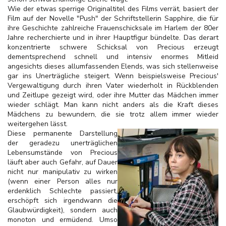
Wie der etwas sperrige Originaltitel des Films verrät, basiert der
Film auf der Novelle "Push" der Schriftstellerin Sapphire, die für
ihre Geschichte zahlreiche Frauenschicksale im Harlem der 80er
Jahre recherchierte und in ihrer Hauptfigur bündelte. Das derart
konzentrierte schwere Schicksal von Precious erzeugt
dementsprechend schnell und intensiv enormes Mitleid
angesichts dieses allumfassenden Elends, was sich stellenweise
gar ins Unerträgliche steigert. Wenn beispielsweise Precious'
Vergewaltigung durch ihren Vater wiederholt in Rückblenden
und Zeitlupe gezeigt wird, oder ihre Mutter das Mädchen immer
wieder schlägt. Man kann nicht anders als die Kraft dieses
Mädchens zu bewundern, die sie trotz allem immer wieder
weitergehen lässt.
Diese permanente Darstellung
der geradezu unerträglichen
Lebensumstände von Precious
läuft aber auch Gefahr, auf Dauer
nicht nur manipulativ zu wirken
(wenn einer Person alles nur
erdenklich Schlechte passiert,
erschöpft sich irgendwann die
Glaubwürdigkeit), sondern auch
monoton und ermüdend. Umso