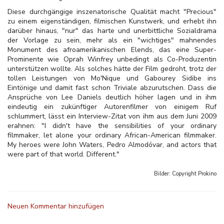
Diese durchgängige inszenatorische Qualität macht "Precious"
zu einem eigenständigen, filmischen Kunstwerk, und erhebt ihn
darüber hinaus, "nur" das harte und unerbittliche Sozialdrama
der Vorlage zu sein, mehr als ein "wichtiges" mahnendes
Monument des afroamerikanischen Elends, das eine Super-
Prominente wie Oprah Winfrey unbedingt als Co-Produzentin
unterstützen wollte. Als solches hätte der Film gedroht, trotz der
tollen Leistungen von Mo'Nique und Gabourey Sidibe ins
Eintönige und damit fast schon Triviale abzurutschen. Dass die
Ansprüche von Lee Daniels deutlich höher lagen und in ihm
eindeutig ein zukünftiger Autorenfilmer von einigem Ruf
schlummert, lässt ein Interview-Zitat von ihm aus dem Juni 2009
erahnen: "I didn't have the sensibilities of your ordinary
filmmaker, let alone your ordinary African-American filmmaker.
My heroes were John Waters, Pedro Almodóvar, and actors that
were part of that world. Different."
Bilder: Copyright
Prokino
Neuen Kommentar hinzufügen