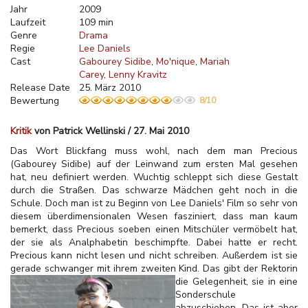
Jahr
2009
Laufzeit
109 min
Genre
Drama
Regie
Lee Daniels
Cast
Gabourey Sidibe
Mo'nique
Mariah
Carey
Lenny Kravitz
Release Date
25. März 2010
Bewertung
8/10
Kritik
von Patrick Wellinski / 27. Mai 2010
Das Wort Blickfang muss wohl, nach dem man Precious
(Gabourey Sidibe) auf der Leinwand zum ersten Mal gesehen
hat, neu definiert werden. Wuchtig schleppt sich diese Gestalt
durch die Straßen. Das schwarze Mädchen geht noch in die
Schule. Doch man ist zu Beginn von Lee Daniels' Film so sehr von
diesem überdimensionalen Wesen fasziniert, dass man kaum
bemerkt, dass Precious soeben einen Mitschüler vermöbelt hat,
der sie als Analphabetin beschimpfte. Dabei hatte er recht.
Precious kann nicht lesen und nicht schreiben. Außerdem ist sie
gerade schwanger mit ihrem zweiten Kind. Das gibt der Rektorin
die Gelegenheit, sie in
eine
Sonderschule
abzuschieben. Das ist aber