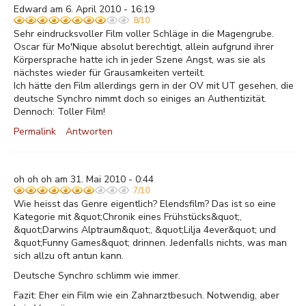
Edward am 6. April 2010 - 16:19
8/10
Sehr eindrucksvoller Film voller Schläge in die Magengrube.
Oscar für Mo'Nique absolut berechtigt, allein aufgrund ihrer
Körpersprache hatte ich in jeder Szene Angst, was sie als
nächstes wieder für Grausamkeiten verteilt.
Ich hätte den Film allerdings gern in der OV mit UT gesehen, die
deutsche Synchro nimmt doch so einiges an Authentizität.
Dennoch: Toller Film!
Permalink
Antworten
oh oh oh am 31. Mai 2010 - 0:44
7/10
Wie heisst das Genre eigentlich? Elendsfilm? Das ist so eine
Kategorie mit &quot;Chronik eines Frühstücks&quot;,
&quot;Darwins Alptraum&quot;, &quot;Lilja 4ever&quot; und
&quot;Funny Games&quot; drinnen. Jedenfalls nichts, was man
sich allzu oft antun kann.
Deutsche Synchro schlimm wie immer.
Fazit: Eher ein Film wie ein Zahnarztbesuch. Notwendig, aber