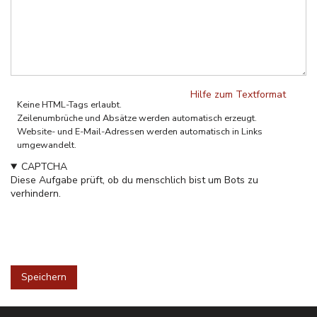
Hilfe zum Textformat
Keine HTML-Tags erlaubt.
Zeilenumbrüche und Absätze werden automatisch erzeugt.
Website- und E-Mail-Adressen werden automatisch in Links
umgewandelt.
CAPTCHA
Diese Aufgabe prüft, ob du menschlich bist um Bots zu
verhindern.