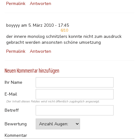
Permalink
Antworten
boyyyy am 5. März 2010 - 17:45
6/10
der innere monolog schnitzlers konnte nicht zum ausdruck
gebracht werden ansonsten schöne umsetzung
Permalink
Antworten
Neuen Kommentar hinzufügen
Ihr Name
E-Mail
Der Inhalt dieses Feldes wird nicht öffentlich zugänglich angezeigt.
Betreff
Bewertung
Kommentar