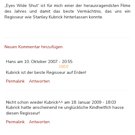
„Eyes Wide Shut“ ist für mich einer der herausragendsten Filme
des Jahres und damit das beste Vermächtnis, das uns ein
Regisseur wie Stanley Kubrick hinterlassen konnte.
Neuen Kommentar hinzufügen
Hans am 10. Oktober 2007 - 20:55
10/10
Kubrick ist der beste Regisseur auf Erden!
Permalink
Antworten
Nicht schon wieder Kubrick^^ am 18. Januar 2009 - 18:03
Kubrick hatte anscheinend ne unglückliche Kindheit!Ich hasse
diesen Regisseur!
Permalink
Antworten