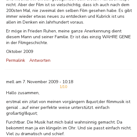
nicht. Aber der Film ist so vielschichtig, dass ich auch nach dem
200sten Mal, nie zweimal den selben Film gesehen habe. Es gibt
immer wieder etwas neues zu entdecken und Kubrick ist uns
allen im Denken ein Jahrhundert voraus.
Er möge in Frieden Ruhen, meine ganze Anerkennung dient
diesem Mann und seiner Familie. Er ist das einzig WAHRE GENIE
in der Filmgeschichte.
Oktober 2009
Permalink
Antworten
mell am 7. November 2009 - 10:18
1/10
Hallo zusammen,
erstmal ein zitat von meinen vorgängern &quot;der filmmusik ist
genial ...auf einer perfekte weise unterstützt. einfach
großartig!&quot;
Furchtbar. Die Musik hat mich bald wahnsinnig gemacht. Da
bekommt man ja ein klingeln im Ohr. Und sie passt einfach nicht.
Viel zu dramatisch und schief.