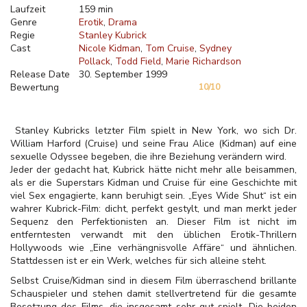
Laufzeit
159 min
Genre
Erotik
Drama
Regie
Stanley Kubrick
Cast
Nicole Kidman
Tom Cruise
Sydney
Pollack
Todd Field
Marie Richardson
Release Date
30. September 1999
Bewertung
10/10
Stanley Kubricks letzter Film spielt in New York, wo sich Dr.
William Harford (Cruise) und seine Frau Alice (Kidman) auf eine
sexuelle Odyssee begeben, die ihre Beziehung verändern wird.
Jeder der gedacht hat, Kubrick hätte nicht mehr alle beisammen,
als er die Superstars Kidman und Cruise für eine Geschichte mit
viel Sex engagierte, kann beruhigt sein. „Eyes Wide Shut“ ist ein
wahrer Kubrick-Film: dicht, perfekt gestylt, und man merkt jeder
Sequenz den Perfektionisten an. Dieser Film ist nicht im
entferntesten verwandt mit den üblichen Erotik-Thrillern
Hollywoods wie „Eine verhängnisvolle Affäre“ und ähnlichen.
Stattdessen ist er ein Werk, welches für sich alleine steht.
Selbst Cruise/Kidman sind in diesem Film überraschend brillante
Schauspieler und stehen damit stellvertretend für die gesamte
Besetzung des Films, die insgesamt sehr gut spielt. Die beiden