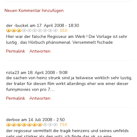
Neuen Kommentar hinzufügen
der -buckel am 17. April 2008 - 18:30
3/10
Hier war der falsche Regisseur am Werk ! Die Vorlage ist sehr
lustig , das Hörbuch phänomenal. Versemmelt !!schade
Permalink
Antworten
rizla23 am 18. April 2008 - 9:08
die sachen von heinz strunk sind ja teilweise wirklich sehr lustig,
der trailer für diesen film wirkt allerdings eher wie einer dieser
funnymovies von pro 7.....
Permalink
Antworten
derboe am 14. Juli 2008 - 2:50
7/10
der regisseur vermittelt die tragik heinzens und seines umfelds
sehr viel stärker als den witz. ich finde das ok. so eine