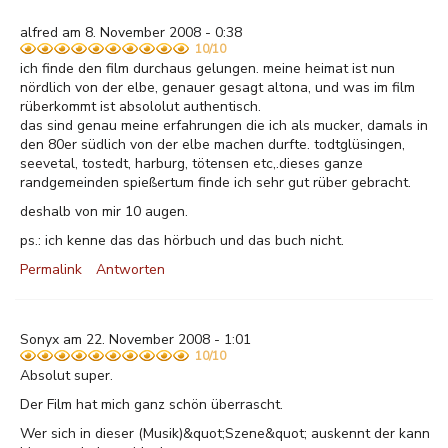
alfred am 8. November 2008 - 0:38
10/10
ich finde den film durchaus gelungen. meine heimat ist nun
nördlich von der elbe, genauer gesagt altona, und was im film
rüberkommt ist absololut authentisch.
das sind genau meine erfahrungen die ich als mucker, damals in
den 80er südlich von der elbe machen durfte. todtglüsingen,
seevetal, tostedt, harburg, tötensen etc,.dieses ganze
randgemeinden spießertum finde ich sehr gut rüber gebracht.
deshalb von mir 10 augen.
ps.: ich kenne das das hörbuch und das buch nicht.
Permalink
Antworten
Sonyx am 22. November 2008 - 1:01
10/10
Absolut super.
Der Film hat mich ganz schön überrascht.
Wer sich in dieser (Musik)&quot;Szene&quot; auskennt der kann