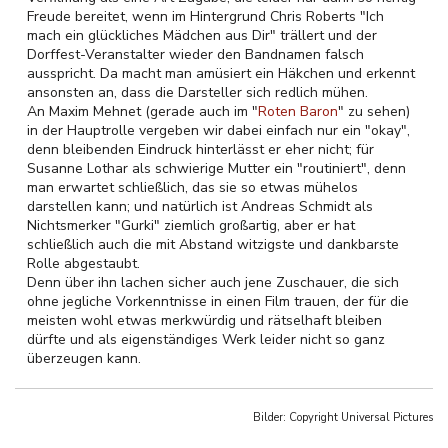
Freude bereitet, wenn im Hintergrund Chris Roberts "Ich
mach ein glückliches Mädchen aus Dir" trällert und der
Dorffest-Veranstalter wieder den Bandnamen falsch
ausspricht. Da macht man amüsiert ein Häkchen und erkennt
ansonsten an, dass die Darsteller sich redlich mühen.
An Maxim Mehnet (gerade auch im "
Roten Baron
" zu sehen)
in der Hauptrolle vergeben wir dabei einfach nur ein "okay",
denn bleibenden Eindruck hinterlässt er eher nicht; für
Susanne Lothar als schwierige Mutter ein "routiniert", denn
man erwartet schließlich, das sie so etwas mühelos
darstellen kann; und natürlich ist Andreas Schmidt als
Nichtsmerker "Gurki" ziemlich großartig, aber er hat
schließlich auch die mit Abstand witzigste und dankbarste
Rolle abgestaubt.
Denn über ihn lachen sicher auch jene Zuschauer, die sich
ohne jegliche Vorkenntnisse in einen Film trauen, der für die
meisten wohl etwas merkwürdig und rätselhaft bleiben
dürfte und als eigenständiges Werk leider nicht so ganz
überzeugen kann.
Bilder: Copyright
Universal Pictures