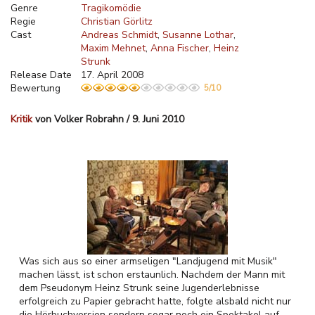
Genre
Tragikomödie
Regie
Christian Görlitz
Cast
Andreas Schmidt
Susanne Lothar
Maxim Mehnet
Anna Fischer
Heinz
Strunk
Release Date
17. April 2008
Bewertung
5/10
Kritik
von Volker Robrahn / 9. Juni 2010
Was sich aus so einer armseligen "Landjugend mit Musik"
machen lässt, ist schon erstaunlich. Nachdem der Mann mit
dem Pseudonym Heinz Strunk seine Jugenderlebnisse
erfolgreich zu Papier gebracht hatte, folgte alsbald nicht nur
die Hörbuchversion sondern sogar noch ein Spektakel auf