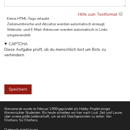
Hilfe zum Textformat
Keine HTML-Tags erlaubt.
Zeilenumbrüche und Absätze werden automatisch erzeugt.
Website- und E-Mail-Adressen werden automatisch in Links
umgewandelt.
CAPTCHA
Diese Aufgabe prüft, ob du menschlich bist um Bots zu
verhindern.
filmszene.de wurde im Februar 1999 gegründet als Hobby-Projekt einiger
filmverrückter Studenten. Bis heute schreiben wir hier nach Lust, Zeit und Laune
über unsere große Leidenschaft, um sie mit Gleichgesinnten zu teilen. Von
Filmfans, für Filmfans.
Datenschutzerklärung