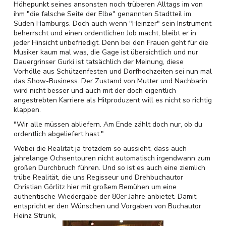
Höhepunkt seines ansonsten noch trüberen Alltags im von
ihm "die falsche Seite der Elbe" genannten Stadtteil im
Süden Hamburgs. Doch auch wenn "Heinzer" sein Instrument
beherrscht und einen ordentlichen Job macht, bleibt er in
jeder Hinsicht unbefriedigt. Denn bei den Frauen geht für die
Musiker kaum mal was, die Gage ist übersichtlich und nur
Dauergrinser Gurki ist tatsächlich der Meinung, diese
Vorhölle aus Schützenfesten und Dorfhochzeiten sei nun mal
das Show-Business. Der Zustand von Mutter und Nachbarin
wird nicht besser und auch mit der doch eigentlich
angestrebten Karriere als Hitproduzent will es nicht so richtig
klappen.
"Wir alle müssen abliefern. Am Ende zählt doch nur, ob du
ordentlich abgeliefert hast."
Wobei die Realität ja trotzdem so aussieht, dass auch
jahrelange Ochsentouren nicht automatisch irgendwann zum
großen Durchbruch führen. Und so ist es auch eine ziemlich
trübe Realität, die uns Regisseur und Drehbuchautor
Christian Görlitz hier mit großem Bemühen um eine
authentische Wiedergabe der 80er Jahre anbietet. Damit
entspricht er den Wünschen und Vorgaben von Buchautor
Heinz Strunk,