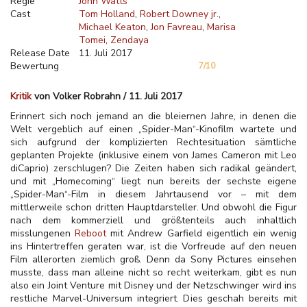
Regie
John Watts
Cast
Tom Holland
Robert Downey jr.
Michael Keaton
Jon Favreau
Marisa
Tomei
Zendaya
Release Date
11. Juli 2017
Bewertung
7/10
Kritik
von Volker Robrahn / 11. Juli 2017
Erinnert sich noch jemand an die bleiernen Jahre, in denen die
Welt vergeblich auf einen „Spider-Man“-Kinofilm wartete und
sich aufgrund der komplizierten Rechtesituation sämtliche
geplanten Projekte (inklusive einem von James Cameron mit Leo
diCaprio) zerschlugen? Die Zeiten haben sich radikal geändert,
und mit „Homecoming“ liegt nun bereits der sechste eigene
„Spider-Man“-Film in diesem Jahrtausend vor – mit dem
mittlerweile schon dritten Hauptdarsteller. Und obwohl die Figur
nach dem kommerziell und größtenteils auch inhaltlich
misslungenen
Reboot
mit Andrew Garfield eigentlich ein wenig
ins Hintertreffen geraten war, ist die Vorfreude auf den neuen
Film allerorten ziemlich groß. Denn da Sony Pictures einsehen
musste, dass man alleine nicht so recht weiterkam, gibt es nun
also ein Joint Venture mit Disney und der Netzschwinger wird ins
restliche Marvel-Universum integriert. Dies geschah bereits mit