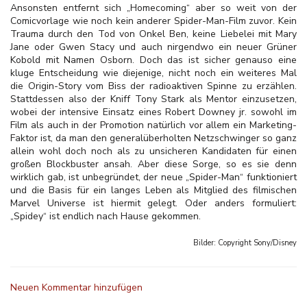
Ansonsten entfernt sich „Homecoming“ aber so weit von der
Comicvorlage wie noch kein anderer Spider-Man-Film zuvor. Kein
Trauma durch den Tod von Onkel Ben, keine Liebelei mit Mary
Jane oder Gwen Stacy und auch nirgendwo ein neuer Grüner
Kobold mit Namen Osborn. Doch das ist sicher genauso eine
kluge Entscheidung wie diejenige, nicht noch ein weiteres Mal
die Origin-Story vom Biss der radioaktiven Spinne zu erzählen.
Stattdessen also der Kniff Tony Stark als Mentor einzusetzen,
wobei der intensive Einsatz eines Robert Downey jr. sowohl im
Film als auch in der Promotion natürlich vor allem ein Marketing-
Faktor ist, da man den generalüberholten Netzschwinger so ganz
allein wohl doch noch als zu unsicheren Kandidaten für einen
großen Blockbuster ansah. Aber diese Sorge, so es sie denn
wirklich gab, ist unbegründet, der neue „Spider-Man“ funktioniert
und die Basis für ein langes Leben als Mitglied des filmischen
Marvel Universe ist hiermit gelegt. Oder anders formuliert:
„Spidey“ ist endlich nach Hause gekommen.
Bilder: Copyright
Sony/Disney
Neuen Kommentar hinzufügen