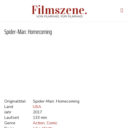
Direkt
Filmszene.
zum
Tog
Inhalt
navi
VON FILMFANS, FÜR FILMFANS
Spider-Man: Homecoming
Originaltitel
Spider-Man: Homecoming
Land
USA
Jahr
2017
Laufzeit
133 min
Genre
Action
Comic