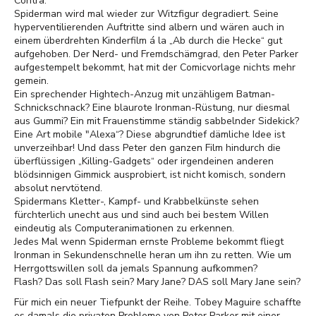
Contra:
Spiderman wird mal wieder zur Witzfigur degradiert. Seine
hyperventilierenden Auftritte sind albern und wären auch in
einem überdrehten Kinderfilm á la „Ab durch die Hecke“ gut
aufgehoben. Der Nerd- und Fremdschämgrad, den Peter Parker
aufgestempelt bekommt, hat mit der Comicvorlage nichts mehr
gemein.
Ein sprechender Hightech-Anzug mit unzähligem Batman-
Schnickschnack? Eine blaurote Ironman-Rüstung, nur diesmal
aus Gummi? Ein mit Frauenstimme ständig sabbelnder Sidekick?
Eine Art mobile "Alexa“? Diese abgrundtief dämliche Idee ist
unverzeihbar! Und dass Peter den ganzen Film hindurch die
überflüssigen „Killing-Gadgets“ oder irgendeinen anderen
blödsinnigen Gimmick ausprobiert, ist nicht komisch, sondern
absolut nervtötend.
Spidermans Kletter-, Kampf- und Krabbelkünste sehen
fürchterlich unecht aus und sind auch bei bestem Willen
eindeutig als Computeranimationen zu erkennen.
Jedes Mal wenn Spiderman ernste Probleme bekommt fliegt
Ironman in Sekundenschnelle heran um ihn zu retten. Wie um
Herrgottswillen soll da jemals Spannung aufkommen?
Flash? Das soll Flash sein? Mary Jane? DAS soll Mary Jane sein?
Für mich ein neuer Tiefpunkt der Reihe. Tobey Maguire schaffte
es damals die privaten Probleme von Peter Parker mit einer