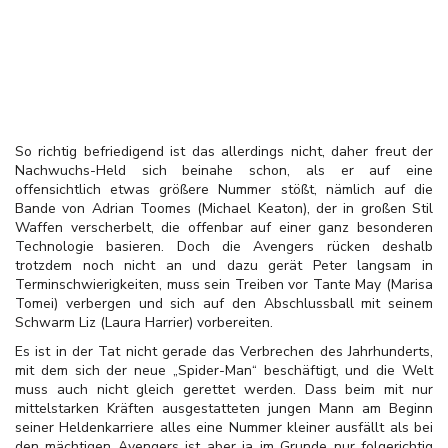
So richtig befriedigend ist das allerdings nicht, daher freut der
Nachwuchs-Held sich beinahe schon, als er auf eine
offensichtlich etwas größere Nummer stößt, nämlich auf die
Bande von Adrian Toomes (Michael Keaton), der in großen Stil
Waffen verscherbelt, die offenbar auf einer ganz besonderen
Technologie basieren. Doch die Avengers rücken deshalb
trotzdem noch nicht an und dazu gerät Peter langsam in
Terminschwierigkeiten, muss sein Treiben vor Tante May (Marisa
Tomei) verbergen und sich auf den Abschlussball mit seinem
Schwarm Liz (Laura Harrier) vorbereiten.
Es ist in der Tat nicht gerade das Verbrechen des Jahrhunderts,
mit dem sich der neue „Spider-Man“ beschäftigt, und die Welt
muss auch nicht gleich gerettet werden. Dass beim mit nur
mittelstarken Kräften ausgestatteten jungen Mann am Beginn
seiner Heldenkarriere alles eine Nummer kleiner ausfällt als bei
den mächtigen Avengers ist aber ja im Grunde nur folgerichtig