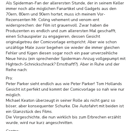
Als Spiderman-Fan der allerersten Stunde, der in seinem Keller
immer noch alle möglichen Fanartikel und Gadgets aus den
70ern, 80ern und 90ern hortet, muss ich meinem Vor-
Rezensenten Mr. Coling vehement und venom-ent
widersprechen: der Film ist grauenvoll. Zwar haben die
Produzenten es endlich und zum allerersten Mal geschafft,
einen Schauspieler zu engagieren, dessen Gesicht
originalgetreu der Comicvorlage entspricht. Aber wie schon
unzählige Male zuvor begehen sie wieder die immer gleichen
Fehler und fügen diesen sogar noch ein paar unverzeihliche
Neue hinzu (ein sprechender Spiderman-Anzug vollgepumpt mit
Hightech-Schnickschnack? Ernsthaft!?). Aber in Ruhe und der
Reihe nach:
Pro:
Peter Parker sieht endlich aus wie Peter Parker! Tom Hollands
Gesicht ist perfekt und kommt der Comicvorlage so nah wie nur
möglich.
Michael Keaton überzeugt in seiner Rolle als nicht ganz so
böser, aber konsequenter Schurke. Die Autofahrt mit beiden ist
ein Glanzstück des Films.
Die Vorgeschichte, die nun wirklich bis zum Erbrechen erzählt
wurde, wird nur kurz angeschnitten.