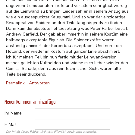
ungewohnt emotionalen Tiefe und vor allem sehr glaubwürdig
auf die Leinwand zu bringen. Leider sah er in seinem Anzug aus
wie ein ausgespuckter Kaugummi. Und so war der einzigartige
Sexappeal von Spiderman drei Teile lang nirgends zu finden.
Dann kam die absolute Fehlbesetzung was Peter Parker betraf:
Andrew Garfield. Der gab aber immerhin in seinem Kostüm eine
halbwegs akzeptable Figur ab. Die Spinnenkräfte waren
anständig animiert, der Körperbau akzeptabel. Und nun Tom
Holland, der wieder im Kostüm auf ganzer Linie abschmiert.
Ich für meinen Teil bin nun fertig mit der Leinwandversion
meines geliebten Kulthelden und widme mich lieber wieder den
Comics. Schade, denn aus rein technischer Sicht waren alle
Teile beeindruckend.
Permalink
Antworten
Neuen Kommentar hinzufügen
Ihr Name
E-Mail
Der Inhalt dieses Feldes wird nicht öffentlich zugänglich angezeigt.