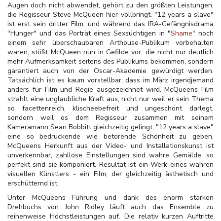
Augen doch nicht abwendet, gehört zu den größten Leistungen,
die Regisseur Steve McQueen hier vollbringt. "12 years a slave"
ist erst sein dritter Film, und während das IRA-Gefängnisdrama
"Hunger" und das Porträt eines Sexsüchtigen in "
Shame
" noch
einem sehr überschaubaren Arthouse-Publikum vorbehalten
waren, stößt McQueen nun in Gefilde vor, die nicht nur deutlich
mehr Aufmerksamkeit seitens des Publikums bekommen, sondern
garantiert auch von der Oscar-Akademie gewürdigt werden.
Tatsächlich ist es kaum vorstellbar, dass im März irgendjemand
anders für Film und Regie ausgezeichnet wird. McQueens Film
strahlt eine unglaubliche Kraft aus, nicht nur weil er sein Thema
so facettenreich, klischeebefreit und ungeschönt darlegt,
sondern weil es dem Regisseur zusammen mit seinem
Kameramann Sean Bobbitt gleichzeitig gelingt, "12 years a slave"
eine so bedrückende wie betörende Schönheit zu geben.
McQueens Herkunft aus der Video- und Installationskunst ist
unverkennbar, zahllose Einstellungen sind wahre Gemälde, so
perfekt sind sie komponiert. Resultat ist ein Werk eines wahren
visuellen Künstlers - ein Film, der gleichzeitig ästhetisch und
erschütternd ist.
Unter McQueens Führung und dank des enorm starken
Drehbuchs von John Ridley läuft auch das Ensemble zu
reihenweise Höchstleistungen auf. Die relativ kurzen Auftritte