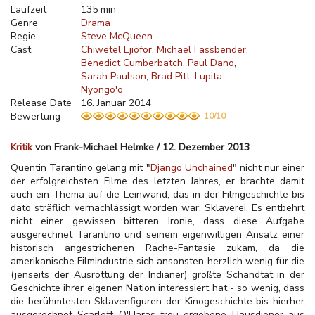
Laufzeit
135 min
Genre
Drama
Regie
Steve McQueen
Cast
Chiwetel Ejiofor
Michael Fassbender
Benedict Cumberbatch
Paul Dano
Sarah Paulson
Brad Pitt
Lupita
Nyongo'o
Release Date
16. Januar 2014
Bewertung
10/10
Kritik
von Frank-Michael Helmke / 12. Dezember 2013
Quentin Tarantino gelang mit "
Django Unchained
" nicht nur einer
der erfolgreichsten Filme des letzten Jahres, er brachte damit
auch ein Thema auf die Leinwand, das in der Filmgeschichte bis
dato sträflich vernachlässigt worden war: Sklaverei. Es entbehrt
nicht einer gewissen bitteren Ironie, dass diese Aufgabe
ausgerechnet Tarantino und seinem eigenwilligen Ansatz einer
historisch angestrichenen Rache-Fantasie zukam, da die
amerikanische Filmindustrie sich ansonsten herzlich wenig für die
(jenseits der Ausrottung der Indianer) größte Schandtat in der
Geschichte ihrer eigenen Nation interessiert hat - so wenig, dass
die berühmtesten Sklavenfiguren der Kinogeschichte bis hierher
ausgerechnet Scarlett O'Haras treu ergebene Hausdiener aus