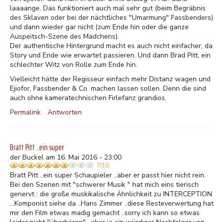
laaaange. Das funktioniert auch mal sehr gut (beim Begräbnis
des Sklaven oder bei der nächtliches "Umarmung" Fassbenders)
und dann wieder gar nicht (zum Ende hin oder die ganze
Auspeitsch-Szene des Mädchens).
Der authentische Hintergrund macht es auch nicht einfacher, da
Story und Ende wie erwartet passieren. Und dann Brad Pitt, ein
schlechter Witz von Rolle zum Ende hin.
Vielleicht hätte der Regisseur einfach mehr Distanz wagen und
Ejiofor, Fassbender & Co. machen lassen sollen. Denn die sind
auch ohne kameratechnischen Firlefanz grandios.
Permalink
Antworten
Bratt Pitt ..ein super
der Buckel am 16. Mai 2016 - 23:00
7/10
Bratt Pitt ..ein super Schaupieler ..aber er passt hier nicht rein.
Bei den Szenen mit "schwerer Musik " hat mich eins tierisch
genervt : die große muskikalische Ähnlichkeit zu INTERCEPTION
...Komponist siehe da ..Hans Zimmer ..diese Resteverwertung hat
mir den Film etwas madig gemacht ..sorry ich kann so etwas