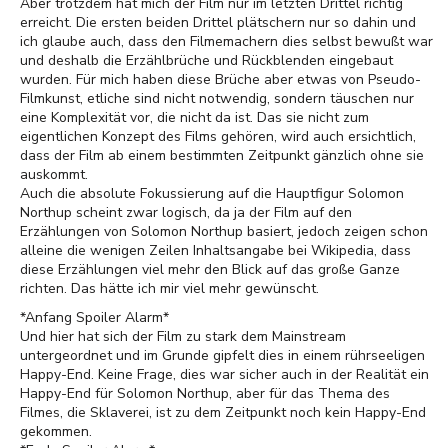
Aber trotzdem hat mich der Film nur im letzten Drittel richtig
erreicht. Die ersten beiden Drittel plätschern nur so dahin und
ich glaube auch, dass den Filmemachern dies selbst bewußt war
und deshalb die Erzählbrüche und Rückblenden eingebaut
wurden. Für mich haben diese Brüche aber etwas von Pseudo-
Filmkunst, etliche sind nicht notwendig, sondern täuschen nur
eine Komplexität vor, die nicht da ist. Das sie nicht zum
eigentlichen Konzept des Films gehören, wird auch ersichtlich,
dass der Film ab einem bestimmten Zeitpunkt gänzlich ohne sie
auskommt.
Auch die absolute Fokussierung auf die Hauptfigur Solomon
Northup scheint zwar logisch, da ja der Film auf den
Erzählungen von Solomon Northup basiert, jedoch zeigen schon
alleine die wenigen Zeilen Inhaltsangabe bei Wikipedia, dass
diese Erzählungen viel mehr den Blick auf das große Ganze
richten. Das hätte ich mir viel mehr gewünscht.
*Anfang Spoiler Alarm*
Und hier hat sich der Film zu stark dem Mainstream
untergeordnet und im Grunde gipfelt dies in einem rührseeligen
Happy-End. Keine Frage, dies war sicher auch in der Realität ein
Happy-End für Solomon Northup, aber für das Thema des
Filmes, die Sklaverei, ist zu dem Zeitpunkt noch kein Happy-End
gekommen.