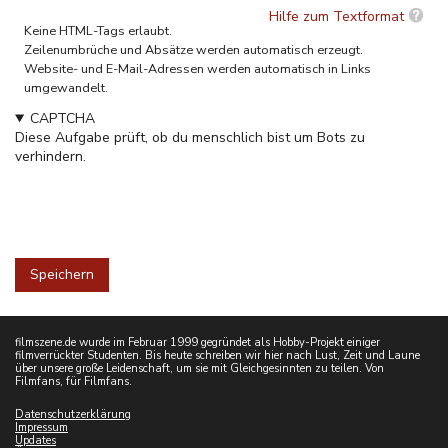
Hilfe zum Textformat
Keine HTML-Tags erlaubt.
Zeilenumbrüche und Absätze werden automatisch erzeugt.
Website- und E-Mail-Adressen werden automatisch in Links
umgewandelt.
CAPTCHA
Diese Aufgabe prüft, ob du menschlich bist um Bots zu
verhindern.
filmszene.de wurde im Februar 1999 gegründet als Hobby-Projekt einiger
filmverrückter Studenten. Bis heute schreiben wir hier nach Lust, Zeit und Laune
über unsere große Leidenschaft, um sie mit Gleichgesinnten zu teilen. Von
Filmfans, für Filmfans.
Datenschutzerklärung
Impressum
Updates