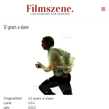
Direkt
Filmszene.
zum
Togg
Inhalt
navi
VON FILMFANS, FÜR FILMFANS
12 years a slave
Originaltitel
12 years a slave
Land
USA
Jahr
2013