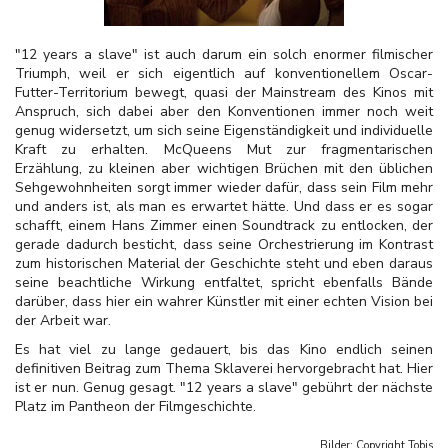
"12 years a slave" ist auch darum ein solch enormer filmischer
Triumph, weil er sich eigentlich auf konventionellem Oscar-
Futter-Territorium bewegt, quasi der Mainstream des Kinos mit
Anspruch, sich dabei aber den Konventionen immer noch weit
genug widersetzt, um sich seine Eigenständigkeit und individuelle
Kraft zu erhalten. McQueens Mut zur fragmentarischen
Erzählung, zu kleinen aber wichtigen Brüchen mit den üblichen
Sehgewohnheiten sorgt immer wieder dafür, dass sein Film mehr
und anders ist, als man es erwartet hätte. Und dass er es sogar
schafft, einem Hans Zimmer einen Soundtrack zu entlocken, der
gerade dadurch besticht, dass seine Orchestrierung im Kontrast
zum historischen Material der Geschichte steht und eben daraus
seine beachtliche Wirkung entfaltet, spricht ebenfalls Bände
darüber, dass hier ein wahrer Künstler mit einer echten Vision bei
der Arbeit war.
Es hat viel zu lange gedauert, bis das Kino endlich seinen
definitiven Beitrag zum Thema Sklaverei hervorgebracht hat. Hier
ist er nun. Genug gesagt. "12 years a slave" gebührt der nächste
Platz im Pantheon der Filmgeschichte.
Bilder: Copyright
Tobis