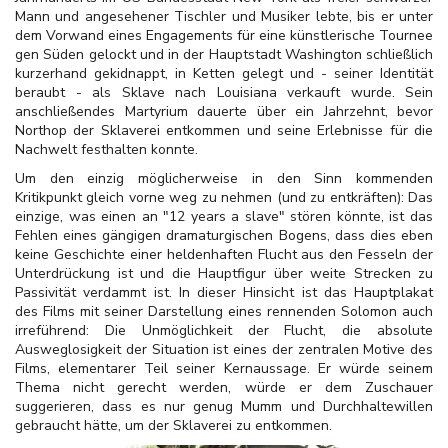
Mann und angesehener Tischler und Musiker lebte, bis er unter
dem Vorwand eines Engagements für eine künstlerische Tournee
gen Süden gelockt und in der Hauptstadt Washington schließlich
kurzerhand gekidnappt, in Ketten gelegt und - seiner Identität
beraubt - als Sklave nach Louisiana verkauft wurde. Sein
anschließendes Martyrium dauerte über ein Jahrzehnt, bevor
Northop der Sklaverei entkommen und seine Erlebnisse für die
Nachwelt festhalten konnte.
Um den einzig möglicherweise in den Sinn kommenden
Kritikpunkt gleich vorne weg zu nehmen (und zu entkräften): Das
einzige, was einen an "12 years a slave" stören könnte, ist das
Fehlen eines gängigen dramaturgischen Bogens, dass dies eben
keine Geschichte einer heldenhaften Flucht aus den Fesseln der
Unterdrückung ist und die Hauptfigur über weite Strecken zu
Passivität verdammt ist. In dieser Hinsicht ist das Hauptplakat
des Films mit seiner Darstellung eines rennenden Solomon auch
irreführend: Die Unmöglichkeit der Flucht, die absolute
Ausweglosigkeit der Situation ist eines der zentralen Motive des
Films, elementarer Teil seiner Kernaussage. Er würde seinem
Thema nicht gerecht werden, würde er dem Zuschauer
suggerieren, dass es nur genug Mumm und Durchhaltewillen
gebraucht hätte, um der Sklaverei zu entkommen.