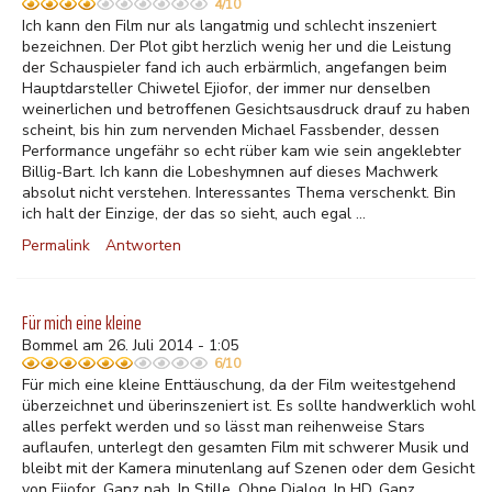
4/10
Ich kann den Film nur als langatmig und schlecht inszeniert
bezeichnen. Der Plot gibt herzlich wenig her und die Leistung
der Schauspieler fand ich auch erbärmlich, angefangen beim
Hauptdarsteller Chiwetel Ejiofor, der immer nur denselben
weinerlichen und betroffenen Gesichtsausdruck drauf zu haben
scheint, bis hin zum nervenden Michael Fassbender, dessen
Performance ungefähr so echt rüber kam wie sein angeklebter
Billig-Bart. Ich kann die Lobeshymnen auf dieses Machwerk
absolut nicht verstehen. Interessantes Thema verschenkt. Bin
ich halt der Einzige, der das so sieht, auch egal ...
Permalink
Antworten
Für mich eine kleine
Bommel am 26. Juli 2014 - 1:05
6/10
Für mich eine kleine Enttäuschung, da der Film weitestgehend
überzeichnet und überinszeniert ist. Es sollte handwerklich wohl
alles perfekt werden und so lässt man reihenweise Stars
auflaufen, unterlegt den gesamten Film mit schwerer Musik und
bleibt mit der Kamera minutenlang auf Szenen oder dem Gesicht
von Ejiofor. Ganz nah. In Stille. Ohne Dialog. In HD. Ganz