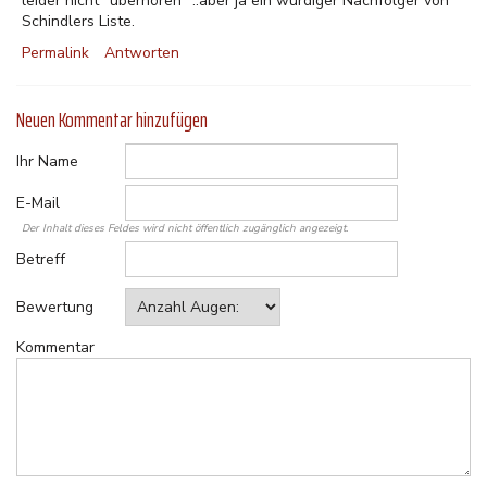
leider nicht "überhören" ..aber ja ein würdiger Nachfolger von
Schindlers Liste.
Permalink
Antworten
Neuen Kommentar hinzufügen
Ihr Name
E-Mail
Der Inhalt dieses Feldes wird nicht öffentlich zugänglich angezeigt.
Betreff
Bewertung
Kommentar