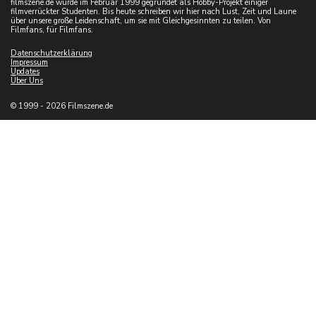
filmszene.de wurde im Februar 1999 gegründet als Hobby-Projekt einiger
filmverrückter Studenten. Bis heute schreiben wir hier nach Lust, Zeit und Laune
über unsere große Leidenschaft, um sie mit Gleichgesinnten zu teilen. Von
Filmfans, für Filmfans.
Datenschutzerklärung
Impressum
Updates
Über Uns
© 1999 - 2026 Filmszene.de