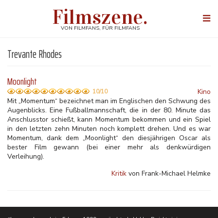
Direkt
Filmszene.
zum
Togg
Inhalt
navi
VON FILMFANS, FÜR FILMFANS
Trevante Rhodes
Moonlight
Kino
10/10
Mit „Momentum“ bezeichnet man im Englischen den Schwung des
Augenblicks. Eine Fußballmannschaft, die in der 80. Minute das
Anschlusstor schießt, kann Momentum bekommen und ein Spiel
in den letzten zehn Minuten noch komplett drehen. Und es war
Momentum, dank dem „Moonlight“ den diesjährigen Oscar als
bester Film gewann (bei einer mehr als denkwürdigen
Verleihung).
Kritik
von Frank-Michael Helmke