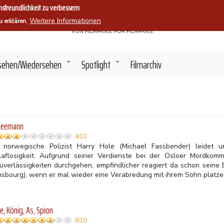
sfreundlichkeit zu verbessern
Filmszene.
Weitere Informationen
u erklären.
VON FILMFANS, FÜR FILMFANS
sehen/Wiedersehen
Spotlight
Filmarchiv
+
+
neemann
4/10
 norwegische Polizist Harry Hole (Michael Fassbender) leidet 
laflosigkeit. Aufgrund seiner Verdienste bei der Osloer Mordkom
uverlässigkeiten durchgehen, empfindlicher reagiert da schon seine 
nsbourg), wenn er mal wieder eine Verabredung mit ihrem Sohn platzen
, König, As, Spion
8/10