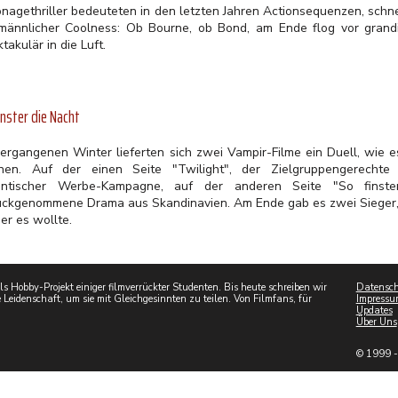
onagethriller bedeuteten in den letzten Jahren Actionsequenzen, schn
männlicher Coolness: Ob Bourne, ob Bond, am Ende flog vor grand
takulär in die Luft.
inster die Nacht
vergangenen Winter lieferten sich zwei Vampir-Filme ein Duell, wie es
nen. Auf der einen Seite "Twilight", der Zielgruppengerechte 
antischer Werbe-Kampagne, auf der anderen Seite "So finste
ückgenommene Drama aus Skandinavien. Am Ende gab es zwei Sieger, j
er es wollte.
 Hobby-Projekt einiger filmverrückter Studenten. Bis heute schreiben wir
Datensch
 Leidenschaft, um sie mit Gleichgesinnten zu teilen. Von Filmfans, für
Impressu
Updates
Über Uns
© 1999 -