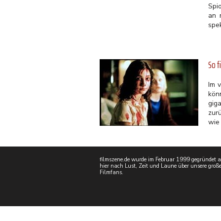
Spi
an 
spek
So f
Im 
kön
gig
zur
wie 
filmszene.de wurde im Februar 1999 gegründet als
hier nach Lust, Zeit und Laune über unsere große
Filmfans.