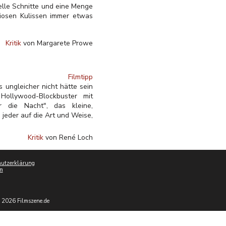
elle Schnitte und eine Menge
iosen Kulissen immer etwas
Kritik
von Margarete Prowe
Filmtipp
 ungleicher nicht hätte sein
Hollywood-Blockbuster mit
r die Nacht", das kleine,
eder auf die Art und Weise,
Kritik
von René Loch
utzerklärung
m
 2026 Filmszene.de