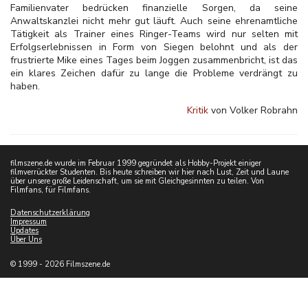
Familienvater bedrücken finanzielle Sorgen, da seine
Anwaltskanzlei nicht mehr gut läuft. Auch seine ehrenamtliche
Tätigkeit als Trainer eines Ringer-Teams wird nur selten mit
Erfolgserlebnissen in Form von Siegen belohnt und als der
frustrierte Mike eines Tages beim Joggen zusammenbricht, ist das
ein klares Zeichen dafür zu lange die Probleme verdrängt zu
haben.
Kritik
von Volker Robrahn
filmszene.de wurde im Februar 1999 gegründet als Hobby-Projekt einiger
filmverrückter Studenten. Bis heute schreiben wir hier nach Lust, Zeit und Laune
über unsere große Leidenschaft, um sie mit Gleichgesinnten zu teilen. Von
Filmfans, für Filmfans.
Datenschutzerklärung
Impressum
Updates
Über Uns
© 1999 - 2026 Filmszene.de