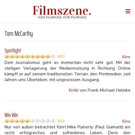
Direkt
Filmszene.
zum
Togg
Inhalt
navi
VON FILMFANS, FÜR FILMFANS
Tom McCarthy
Spotlight
Kino
9/10
Dem Journalismus geht es momentan nicht sehr gut. Mit der
stetigen Verlagerung der Mediennutzung in Richtung Online
kämpft er auf seinem traditionellen Terrain, den Printmedien, seit
Jahren ums Überleben, mit ungewissem Ausgang.
Kritik
von Frank-Michael Helmke
Win Win
Kino
5/10
Nur von außen betrachtet führt Mike Flaherty (Paul Giamatti) ein
recht erfolgreiches und zufriedenes Leben. Denn den