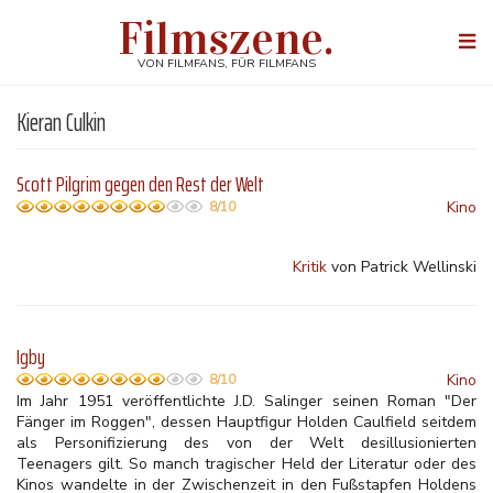
Direkt
Filmszene.
zum
Togg
Inhalt
navi
VON FILMFANS, FÜR FILMFANS
Kieran Culkin
Scott Pilgrim gegen den Rest der Welt
Kino
8/10
Kritik
von Patrick Wellinski
Igby
Kino
8/10
Im Jahr 1951 veröffentlichte J.D. Salinger seinen Roman "Der
Fänger im Roggen", dessen Hauptfigur Holden Caulfield seitdem
als Personifizierung des von der Welt desillusionierten
Teenagers gilt. So manch tragischer Held der Literatur oder des
Kinos wandelte in der Zwischenzeit in den Fußstapfen Holdens