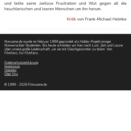
und teilte seine ziellose Frustration und Wut gegen all die
heuchlerischen und leeren Menschen um ihn herum.
Kritik
von Frank-Michael Helmke
filmszene.de wurde im Februar 1999 gegründet als Hobby-Projekt einiger
filmverrückter Studenten. Bis heute schreiben wir hier nach Lust, Zeit und Laune
über unsere große Leidenschaft, um sie mit Gleichgesinnten zu teilen. Von
Filmfans, für Filmfans.
Datenschutzerklärung
Impressum
Updates
Über Uns
© 1999 - 2026 Filmszene.de