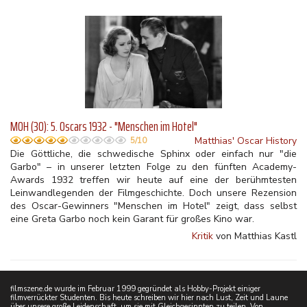
MOH (30): 5. Oscars 1932 - "Menschen im Hotel"
Matthias' Oscar History
5/10
Die Göttliche, die schwedische Sphinx oder einfach nur "die
Garbo" – in unserer letzten Folge zu den fünften Academy-
Awards 1932 treffen wir heute auf eine der berühmtesten
Leinwandlegenden der Filmgeschichte. Doch unsere Rezension
des Oscar-Gewinners "Menschen im Hotel" zeigt, dass selbst
eine Greta Garbo noch kein Garant für großes Kino war.
Kritik
von Matthias Kastl
filmszene.de wurde im Februar 1999 gegründet als Hobby-Projekt einiger
filmverrückter Studenten. Bis heute schreiben wir hier nach Lust, Zeit und Laune
über unsere große Leidenschaft, um sie mit Gleichgesinnten zu teilen. Von