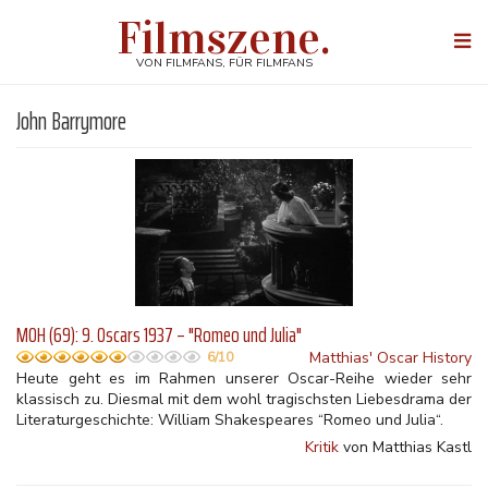
Direkt
Filmszene.
zum
Togg
Inhalt
navi
VON FILMFANS, FÜR FILMFANS
John Barrymore
MOH (69): 9. Oscars 1937 – "Romeo und Julia"
Matthias' Oscar History
6/10
Heute geht es im Rahmen unserer Oscar-Reihe wieder sehr
klassisch zu. Diesmal mit dem wohl tragischsten Liebesdrama der
Literaturgeschichte: William Shakespeares “Romeo und Julia“.
Kritik
von Matthias Kastl