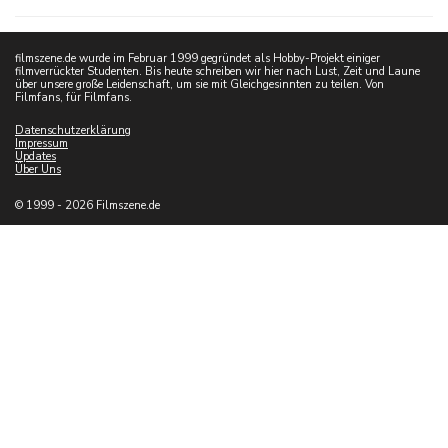
filmszene.de wurde im Februar 1999 gegründet als Hobby-Projekt einiger
filmverrückter Studenten. Bis heute schreiben wir hier nach Lust, Zeit und Laune
über unsere große Leidenschaft, um sie mit Gleichgesinnten zu teilen. Von
Filmfans, für Filmfans.
Datenschutzerklärung
Impressum
Updates
Über Uns
© 1999 - 2026 Filmszene.de