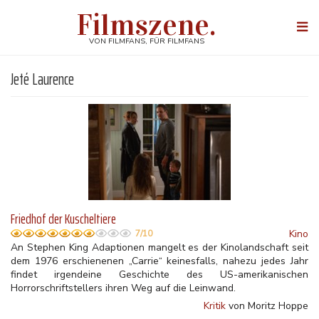
Direkt
Filmszene.
zum
Togg
Inhalt
navi
VON FILMFANS, FÜR FILMFANS
Jeté Laurence
Friedhof der Kuscheltiere
Kino
7/10
An Stephen King Adaptionen mangelt es der Kinolandschaft seit
dem 1976 erschienenen „Carrie“ keinesfalls, nahezu jedes Jahr
findet irgendeine Geschichte des US-amerikanischen
Horrorschriftstellers ihren Weg auf die Leinwand.
Kritik
von Moritz Hoppe