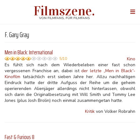
Direkt
Filmszene.
zum
Togg
Inhalt
navi
VON FILMFANS, FÜR FILMFANS
F. Gary Gray
Men in Black: International
Kino
5/10
Es fühlt sich nach dem Wiederbeleben einer fast schon
vergessenen Franchise an, dabei ist
der letzte „Men in Black“-
Kinofilm
tatsächlich erst sieben Jahre her. Allzu nachhaltigen
Eindruck hatte der dritte Aufguss der Reihe um die geheim
operierenden Alienjäger allerdings nicht hinterlassen, obwohl
sich darin die Originalbesetzung mit Will Smith und Tommy Lee
Jones (plus Josh Brolin) noch einmal zusammengetan hatte.
Kritik
von Volker Robrahn
Fast & Furious 8