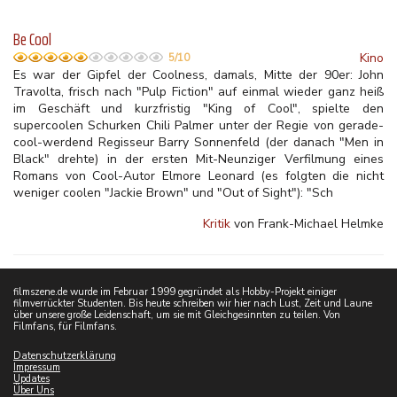
Be Cool
Kino
5/10
Es war der Gipfel der Coolness, damals, Mitte der 90er: John
Travolta, frisch nach "Pulp Fiction" auf einmal wieder ganz heiß
im Geschäft und kurzfristig "King of Cool", spielte den
supercoolen Schurken Chili Palmer unter der Regie von gerade-
cool-werdend Regisseur Barry Sonnenfeld (der danach "Men in
Black" drehte) in der ersten Mit-Neunziger Verfilmung eines
Romans von Cool-Autor Elmore Leonard (es folgten die nicht
weniger coolen "Jackie Brown" und "Out of Sight"): "Sch
Kritik
von Frank-Michael Helmke
filmszene.de wurde im Februar 1999 gegründet als Hobby-Projekt einiger
filmverrückter Studenten. Bis heute schreiben wir hier nach Lust, Zeit und Laune
über unsere große Leidenschaft, um sie mit Gleichgesinnten zu teilen. Von
Filmfans, für Filmfans.
Datenschutzerklärung
Impressum
Updates
Über Uns