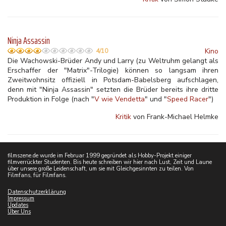
Ninja Assassin
Kino
4/10
Die Wachowski-Brüder Andy und Larry (zu Weltruhm gelangt als
Erschaffer der "Matrix"-Trilogie) können so langsam ihren
Zweitwohnsitz offiziell in Potsdam-Babelsberg aufschlagen,
denn mit "Ninja Assassin" setzten die Brüder bereits ihre dritte
Produktion in Folge (nach "
V wie Vendetta
" und "
Speed Racer
")
Kritik
von Frank-Michael Helmke
filmszene.de wurde im Februar 1999 gegründet als Hobby-Projekt einiger
filmverrückter Studenten. Bis heute schreiben wir hier nach Lust, Zeit und Laune
über unsere große Leidenschaft, um sie mit Gleichgesinnten zu teilen. Von
Filmfans, für Filmfans.
Datenschutzerklärung
Impressum
Updates
Über Uns