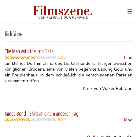
Direkt
Filmszene.
zum
Togg
Inhalt
navi
VON FILMFANS, FÜR FILMFANS
Rick Yune
The Man with the Iron Fists
Kino
6/10
Ein kleines Dorf im China des 19. Jahrhunderts. Intrigen zwischen
königlichen Brüdern, eine von vielen begehrte Ladung Gold und
ein Freudenhaus, in dem schließlich die verschiedenen Parteien
zusammentreffen.
Kritik
von Volker Robrahn
James Bond - Stirb an einem anderen Tag
Kino
5/10
Kritik
von Simon Staake