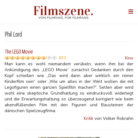
Direkt
Filmszene.
zum
Togg
Inhalt
navi
VON FILMFANS, FÜR FILMFANS
Phil Lord
The LEGO Movie
Kino
8/10
Man kann es wohl niemandem verübeln, wenn ihm bei der
Ankündigung des „LEGO Movie“ zunächst Gedanken durch den
Kopf schießen wie „Das wird dann aber wirklich ein reiner
Kinderfilm sein“ oder „Wie um alles in der Welt wollen die mit
Legofiguren einen ganzen Spielfilm machen?“. Selten aber wird
wohl eine skeptische Grundhaltung so eindrucksvoll widerlegt
und die Erwartungshaltung so überzeugend korrigiert wie beim
abendfüllenden Film mit den Figuren und Bausteinen der
dänischen Spielzeugfirma.
Kritik
von Volker Robrahn