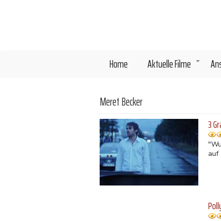
Direkt
zum
Inhalt
Home
Aktuelle Filme
An
+
Meret Becker
3 Gr
"Wu
auf 
Poll