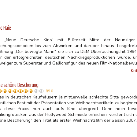
ne Haie
 „Neue Deutsche Kino“ mit Blütezeit Mitte der Neunziger 
iehungskomödien bis zum Abwinken und darüber hinaus. Losgetrete
filmung „Der bewegte Mann“, die sich zu DEM Überraschungshit 1994 
er der erfolgreichsten deutschen Nachkriegsproduktionen wurde, un
weiger zum Superstar und Gallionsfigur des neuen Film-Nationalbewu
Kri
ne schöne Bescherung
8/10
es in deutschen Kaufhäusern ja mittlerweile schlechte Sitte geworde
entlichen Fest mit der Präsentation von Weihnachtsartikeln zu beginn
s diese Praxis nun auch aufs Kino übergreift. Denn noch bevo
iliengrotesken aus der Hollywood-Schmiede erreichen, verdient sich
öne Bescherung" den Titel als erster Weihnachtsfilm der Saison 2007.