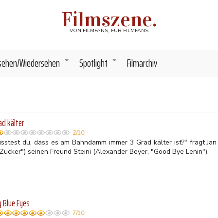
Filmszene.
VON FILMFANS, FÜR FILMFANS
sehen/Wiedersehen
Spotlight
Filmarchiv
+
+
ad kälter
2/10
sstest du, dass es am Bahndamm immer 3 Grad kälter ist?" fragt Jan
Zucker") seinen Freund Steini (Alexander Beyer, "Good Bye Lenin").
y Blue Eyes
7/10