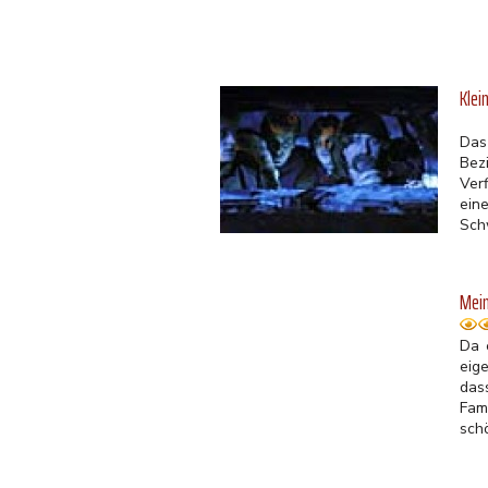
Klei
Das
Bez
Ver
ein
Sch
Mei
Da 
eig
das
Fam
sch