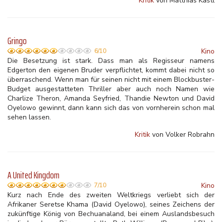
Kritik
von Matthias Kastl
Gringo
Kino
6/10
Die Besetzung ist stark. Dass man als Regisseur namens
Edgerton den eigenen Bruder verpflichtet, kommt dabei nicht so
überraschend. Wenn man für seinen nicht mit einem Blockbuster-
Budget ausgestatteten Thriller aber auch noch Namen wie
Charlize Theron, Amanda Seyfried, Thandie Newton und David
Oyelowo gewinnt, dann kann sich das von vornherein schon mal
sehen lassen.
Kritik
von Volker Robrahn
A United Kingdom
Kino
7/10
Kurz nach Ende des zweiten Weltkriegs verliebt sich der
Afrikaner Seretse Khama (David Oyelowo), seines Zeichens der
zukünftige König von Bechuanaland, bei einem Auslandsbesuch