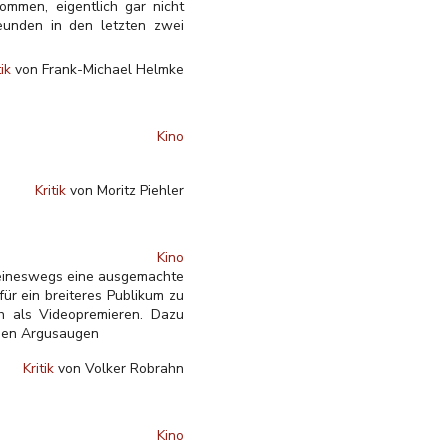
ommen, eigentlich gar nicht
reunden in den letzten zwei
tik
von Frank-Michael Helmke
Kino
Kritik
von Moritz Piehler
Kino
 keineswegs eine ausgemachte
ür ein breiteres Publikum zu
h als Videopremieren. Dazu
chen Argusaugen
Kritik
von Volker Robrahn
Kino