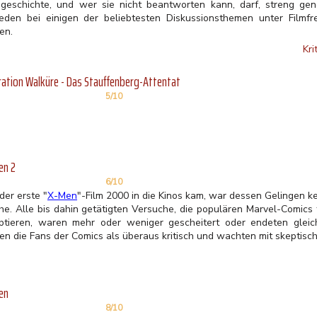
ogeschichte, und wer sie nicht beantworten kann, darf, streng gen
reden bei einigen der beliebtesten Diskussionsthemen unter Filmf
en.
Kri
ation Walküre - Das Stauffenberg-Attentat
5/10
en 2
6/10
der erste "
X-Men
"-Film 2000 in die Kinos kam, war dessen Gelingen
he. Alle bis dahin getätigten Versuche, die populären Marvel-Comics f
ptieren, waren mehr oder weniger gescheitert oder endeten gleic
ten die Fans der Comics als überaus kritisch und wachten mit skeptis
en
8/10