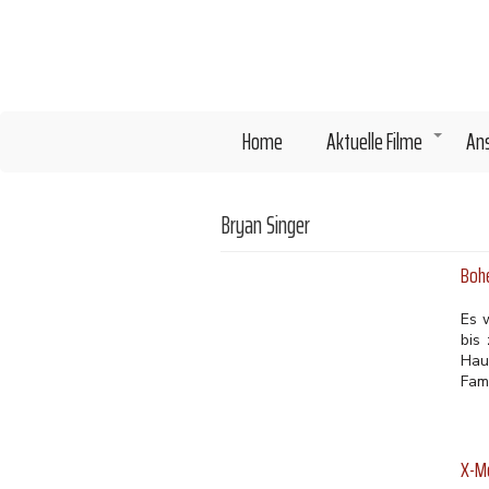
Direkt
zum
Inhalt
Home
Aktuelle Filme
An
+
Bryan Singer
Boh
Es 
bis
Hau
Fami
X-M