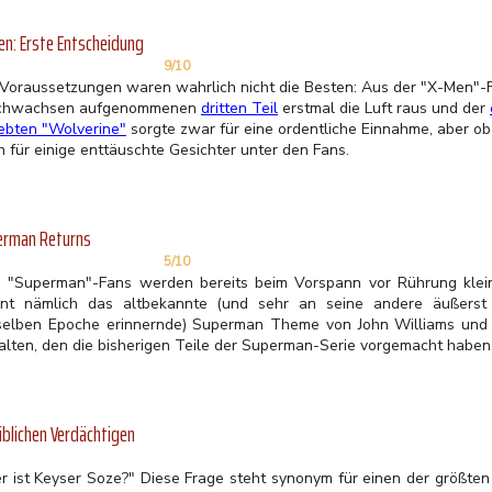
n: Erste Entscheidung
9/10
 Voraussetzungen waren wahrlich nicht die Besten: Aus der "X-Men"-
chwachsen aufgenommenen
dritten Teil
erstmal die Luft raus und der
iebten "Wolverine"
sorgte zwar für eine ordentliche Einnahme, aber o
 für einige enttäuschte Gesichter unter den Fans.
erman Returns
5/10
e "Superman"-Fans werden bereits beim Vorspann vor Rührung klei
önt nämlich das altbekannte (und sehr an seine andere äußerst
selben Epoche erinnernde) Superman Theme von John Williams und di
alten, den die bisherigen Teile der Superman-Serie vorgemacht haben
üblichen Verdächtigen
r ist Keyser Soze?" Diese Frage steht synonym für einen der größt