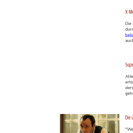
X-Me
Die
dur
bel
auch
Sup
Alt
ert
der
geh
Die 
"We