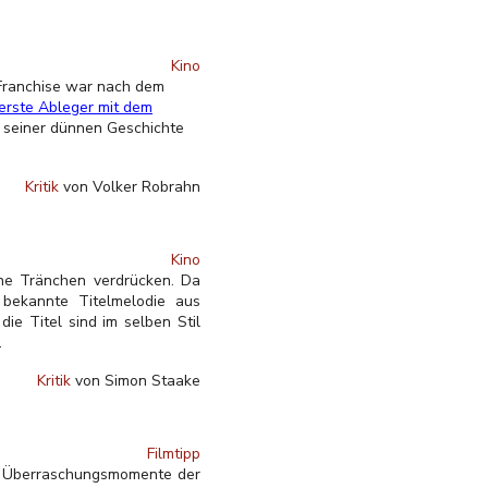
Kino
Franchise war nach dem
erste Ableger mit dem
b seiner dünnen Geschichte
Kritik
von Volker Robrahn
Kino
ne Tränchen verdrücken. Da
 bekannte Titelmelodie aus
e Titel sind im selben Stil
.
Kritik
von Simon Staake
Filmtipp
en Überraschungsmomente der