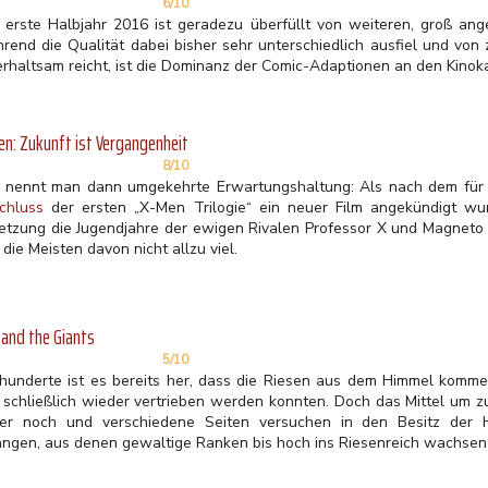
6/10
 erste Halbjahr 2016 ist geradezu überfüllt von weiteren, groß ang
rend die Qualität dabei bisher sehr unterschiedlich ausfiel und von z
erhaltsam reicht, ist die Dominanz der Comic-Adaptionen an den Kino
n: Zukunft ist Vergangenheit
8/10
 nennt man dann umgekehrte Erwartungshaltung: Als nach dem für 
chluss
der ersten „X-Men Trilogie“ ein neuer Film angekündigt wu
etzung die Jugendjahre der ewigen Rivalen Professor X und Magneto 
 die Meisten davon nicht allzu viel.
 and the Giants
5/10
rhunderte ist es bereits her, dass die Riesen aus dem Himmel komme
 schließlich wieder vertrieben werden konnten. Doch das Mittel um zu
er noch und verschiedene Seiten versuchen in den Besitz der
angen, aus denen gewaltige Ranken bis hoch ins Riesenreich wachsen