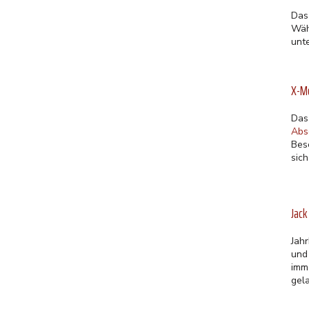
Das
Wäh
unt
X-Me
Das
Abs
Bes
sich
Jack
Jah
und
imm
gel