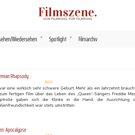
Filmszene.
VON FILMFANS, FÜR FILMFANS
sehen/Wiedersehen
Spotlight
Filmarchiv
+
+
emian Rhapsody
8/10
war eine wirklich sehr schwere Geburt. Mehr als ein Jahrzehnt brauch
 zum fertigen Film über das Leben des „Queen“-Sängers Freddie Merc
ptrolle gaben sich die Klinke in die Hand, die Ausrichtung d
lienfreundlichkeit war stets umstritten.
en: Apocalypse