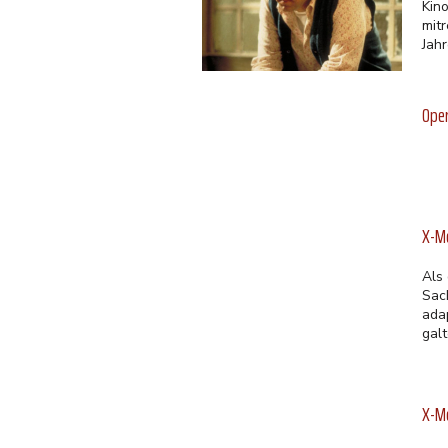
Kin
mit
Jahr
Oper
X-M
Als 
Sac
ada
gal
X-M