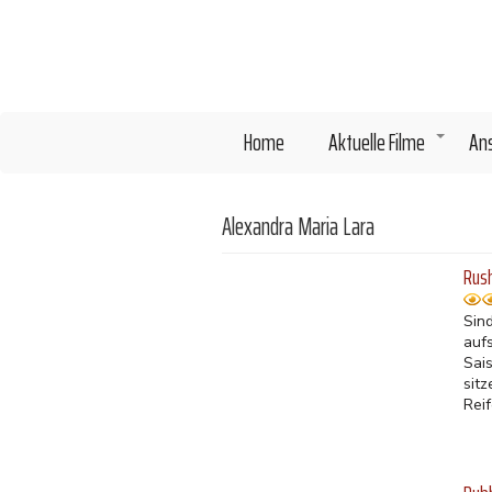
Direkt
zum
Inhalt
Home
Aktuelle Filme
An
+
Alexandra Maria Lara
Rush
Sin
auf
Sai
sit
Rei