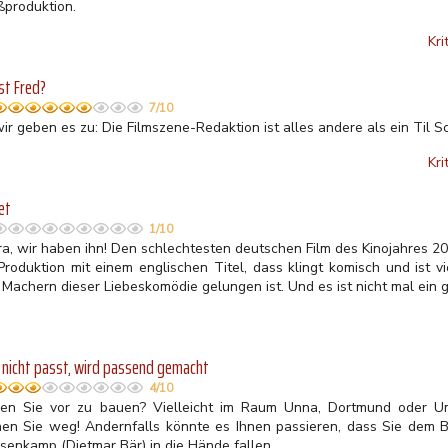
ßproduktion.
Kri
st Fred?
7/10
wir geben es zu: Die Filmszene-Redaktion ist alles andere als ein Til 
Kri
et
1/10
ra, wir haben ihn! Den schlechtesten deutschen Film des Kinojahres 2
Produktion mit einem englischen Titel, dass klingt komisch und ist vi
Machern dieser Liebeskomödie gelungen ist. Und es ist nicht mal ein g
nicht passt, wird passend gemacht
4/10
en Sie vor zu bauen? Vielleicht im Raum Unna, Dortmund oder U
hen Sie weg! Andernfalls könnte es Ihnen passieren, dass Sie de
senkamp (Dietmar Bär) in die Hände fallen.