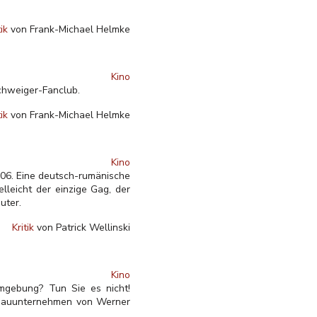
tik
von Frank-Michael Helmke
Kino
Schweiger-Fanclub.
tik
von Frank-Michael Helmke
Kino
006. Eine deutsch-rumänische
elleicht der einzige Gag,
der
uter.
Kritik
von Patrick Wellinski
Kino
mgebung? Tun Sie es nicht!
m Bauunternehmen von Werner