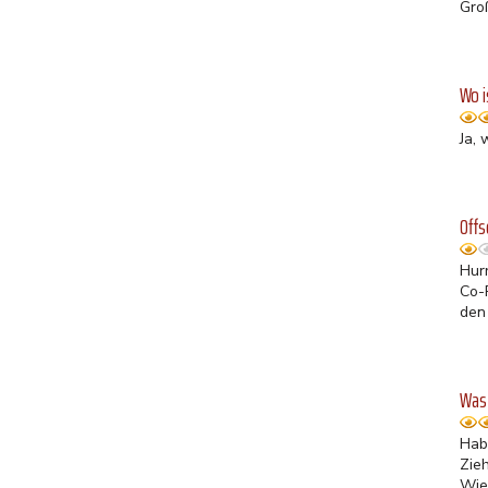
Gro
Wo i
Ja, 
Offs
Hur
Co-
den 
Was 
Hab
Zie
Wie