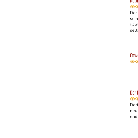
Rub
Der
sein
(De
selt
Cowg
Der 
Dor
neu
end