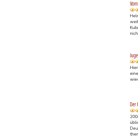
Vom 
Helm
wei
Kub
nic
Juge
Hier
ein
wie
Der
200
übl
Deu
the