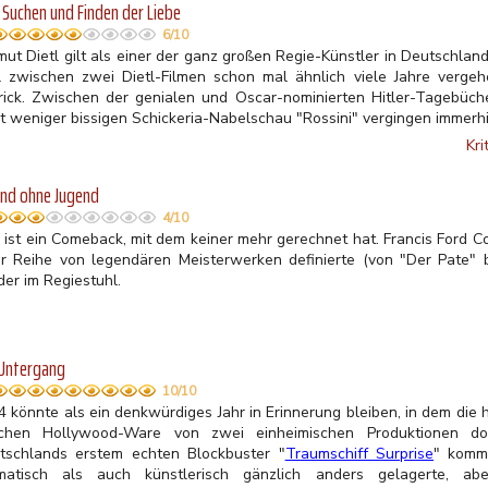
Suchen und Finden der Liebe
6/10
ut Dietl gilt als einer der ganz großen Regie-Künstler in Deutschland
l zwischen zwei Dietl-Filmen schon mal ähnlich viele Jahre verge
rick. Zwischen der genialen und Oscar-nominierten Hitler-Tagebüche
ht weniger bissigen Schickeria-Nabelschau "Rossini" vergingen immerhi
Kri
nd ohne Jugend
4/10
 ist ein Comeback, mit dem keiner mehr gerechnet hat. Francis Ford Co
er Reihe von legendären Meisterwerken definierte (von "Der Pate" b
der im Regiestuhl.
 Untergang
10/10
4 könnte als ein denkwürdiges Jahr in Erinnerung bleiben, in dem die 
ichen Hollywood-Ware von zwei einheimischen Produktionen d
tschlands erstem echten Blockbuster "
Traumschiff Surprise
" komm
matisch als auch künstlerisch gänzlich anders gelagerte, ab