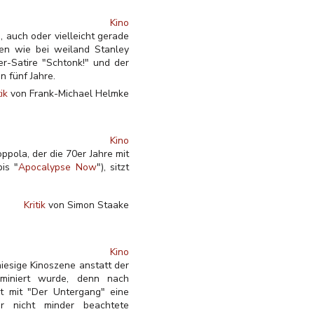
Kino
, auch oder vielleicht gerade
hen wie bei weiland Stanley
r-Satire "Schtonk!" und der
n fünf Jahre.
tik
von Frank-Michael Helmke
Kino
ppola, der die 70er Jahre mit
is "
Apocalypse Now
"), sitzt
Kritik
von Simon Staake
Kino
hiesige Kinoszene anstatt der
ominiert wurde, denn nach
t mit "Der Untergang" eine
er nicht minder beachtete