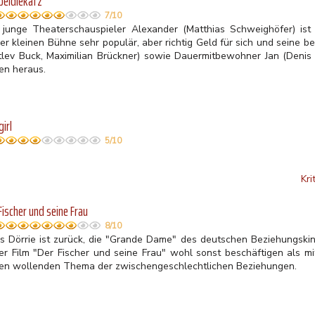
beldiekatz
7/10
 junge Theaterschauspieler Alexander (Matthias Schweighöfer) is
er kleinen Bühne sehr populär, aber richtig Geld für sich und seine b
tlev Buck, Maximilian Brückner) sowie Dauermitbewohner Jan (Denis 
en heraus.
irl
5/10
Kri
Fischer und seine Frau
8/10
is Dörrie ist zurück, die "Grande Dame" des deutschen Beziehungskino
er Film "Der Fischer und seine Frau" wohl sonst beschäftigen als m
en wollenden Thema der zwischengeschlechtlichen Beziehungen.