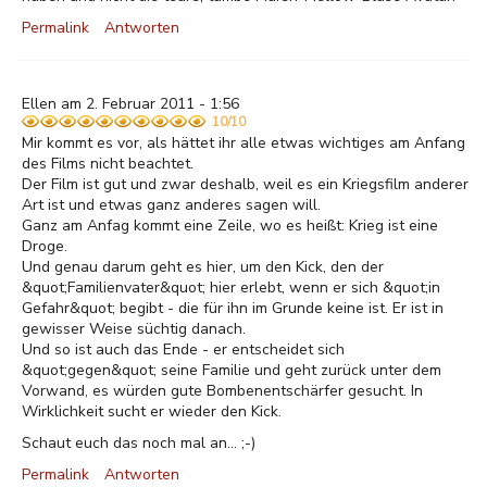
Permalink
Antworten
Ellen am 2. Februar 2011 - 1:56
10/10
Mir kommt es vor, als hättet ihr alle etwas wichtiges am Anfang
des Films nicht beachtet.
Der Film ist gut und zwar deshalb, weil es ein Kriegsfilm anderer
Art ist und etwas ganz anderes sagen will.
Ganz am Anfag kommt eine Zeile, wo es heißt: Krieg ist eine
Droge.
Und genau darum geht es hier, um den Kick, den der
&quot;Familienvater&quot; hier erlebt, wenn er sich &quot;in
Gefahr&quot; begibt - die für ihn im Grunde keine ist. Er ist in
gewisser Weise süchtig danach.
Und so ist auch das Ende - er entscheidet sich
&quot;gegen&quot; seine Familie und geht zurück unter dem
Vorwand, es würden gute Bombenentschärfer gesucht. In
Wirklichkeit sucht er wieder den Kick.
Schaut euch das noch mal an... ;-)
Permalink
Antworten