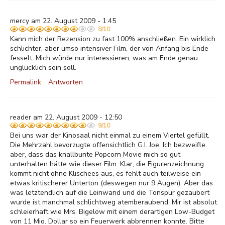
mercy am 22. August 2009 - 1:45
8/10
Kann mich der Rezension zu fast 100% anschließen. Ein wirklich
schlichter, aber umso intensiver Film, der von Anfang bis Ende
fesselt. Mich würde nur interessieren, was am Ende genau
unglücklich sein soll.
Permalink
Antworten
reader am 22. August 2009 - 12:50
9/10
Bei uns war der Kinosaal nicht einmal zu einem Viertel gefüllt.
Die Mehrzahl bevorzugte offensichtlich G.I. Joe. Ich bezweifle
aber, dass das knallbunte Popcorn Movie mich so gut
unterhalten hätte wie dieser Film. Klar, die Figurenzeichnung
kommt nicht ohne Klischees aus, es fehlt auch teilweise ein
etwas kritischerer Unterton (deswegen nur 9 Augen). Aber das
was letztendlich auf die Leinwand und die Tonspur gezaubert
wurde ist manchmal schlichtweg atemberaubend. Mir ist absolut
schleierhaft wie Mrs. Bigelow mit einem derartigen Low-Budget
von 11 Mio. Dollar so ein Feuerwerk abbrennen konnte. Bitte