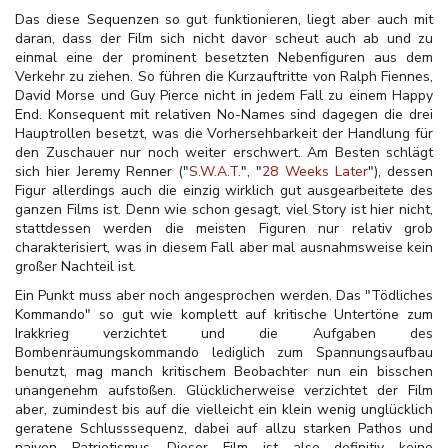
Das diese Sequenzen so gut funktionieren, liegt aber auch mit
daran, dass der Film sich nicht davor scheut auch ab und zu
einmal eine der prominent besetzten Nebenfiguren aus dem
Verkehr zu ziehen. So führen die Kurzauftritte von Ralph Fiennes,
David Morse und Guy Pierce nicht in jedem Fall zu einem Happy
End. Konsequent mit relativen No-Names sind dagegen die drei
Hauptrollen besetzt, was die Vorhersehbarkeit der Handlung für
den Zuschauer nur noch weiter erschwert. Am Besten schlägt
sich hier Jeremy Renner ("
S.W.A.T.
", "
28 Weeks Later
"), dessen
Figur allerdings auch die einzig wirklich gut ausgearbeitete des
ganzen Films ist. Denn wie schon gesagt, viel Story ist hier nicht,
stattdessen werden die meisten Figuren nur relativ grob
charakterisiert, was in diesem Fall aber mal ausnahmsweise kein
großer Nachteil ist.
Ein Punkt muss aber noch angesprochen werden. Das "Tödliches
Kommando" so gut wie komplett auf kritische Untertöne zum
Irakkrieg verzichtet und die Aufgaben des
Bombenräumungskommando lediglich zum Spannungsaufbau
benutzt, mag manch kritischem Beobachter nun ein bisschen
unangenehm aufstoßen. Glücklicherweise verzichtet der Film
aber, zumindest bis auf die vielleicht ein klein wenig unglücklich
geratene Schlusssequenz, dabei auf allzu starken Pathos und
naiven Patriotismus. Dieser Film ist also definitiv keine