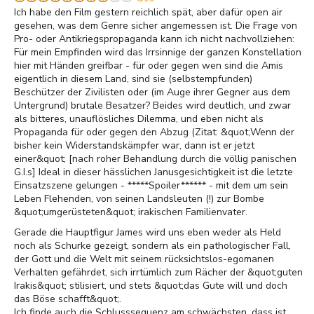
Ich habe den Film gestern reichlich spät, aber dafür open air
gesehen, was dem Genre sicher angemessen ist. Die Frage von
Pro- oder Antikriegspropaganda kann ich nicht nachvollziehen:
Für mein Empfinden wird das Irrsinnige der ganzen Konstellation
hier mit Händen greifbar - für oder gegen wen sind die Amis
eigentlich in diesem Land, sind sie (selbstempfunden)
Beschützer der Zivilisten oder (im Auge ihrer Gegner aus dem
Untergrund) brutale Besatzer? Beides wird deutlich, und zwar
als bitteres, unauflösliches Dilemma, und eben nicht als
Propaganda für oder gegen den Abzug (Zitat: &quot;Wenn der
bisher kein Widerstandskämpfer war, dann ist er jetzt
einer&quot; [nach roher Behandlung durch die völlig panischen
G.I.s] Ideal in dieser hässlichen Janusgesichtigkeit ist die letzte
Einsatzszene gelungen - *****Spoiler****** - mit dem um sein
Leben Flehenden, von seinen Landsleuten (!) zur Bombe
&quot;umgerüsteten&quot; irakischen Familienvater.
Gerade die Hauptfigur James wird uns eben weder als Held
noch als Schurke gezeigt, sondern als ein pathologischer Fall,
der Gott und die Welt mit seinem rücksichtslos-egomanen
Verhalten gefährdet, sich irrtümlich zum Rächer der &quot;guten
Irakis&quot; stilisiert, und stets &quot;das Gute will und doch
das Böse schafft&quot;.
Ich finde auch die Schlusssequenz am schwächsten, dass ist