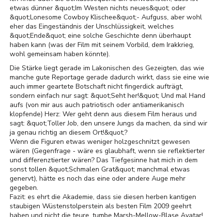
etwas dünner &quot;Im Westen nichts neues&quot; oder
&quot;Lonesome Cowboy Klischee&quot;- Aufguss, aber wohl
eher das Eingeständnis der Unschlüssigkeit, welches
&quot;Ende&quot; eine solche Geschichte denn überhaupt
haben kann (was der Film mit seinem Vorbild, dem Irakkrieg,
wohl gemeinsam haben könnte).
Die Stärke liegt gerade im Lakonischen des Gezeigten, das wie
manche gute Reportage gerade dadurch wirkt, dass sie eine wie
auch immer geartete Botschaft nicht fingerdick aufträgt,
sondern einfach nur sagt: &quot;Seht her!&quot; Und mal Hand
aufs (von mir aus auch patriotisch oder antiamerikanisch
klopfende) Herz: Wer geht denn aus diesem Film heraus und
sagt: &quot;Toller Job, den unsere Jungs da machen, da sind wir
ja genau richtig an diesem Ort!&quot;?
Wenn die Figuren etwas weniger holzgeschnitzt gewesen
wären (Gegenfrage - wäre es glaubhaft, wenn sie reflektierter
und differenztierter wären? Das Tiefgesinne hat mich in dem
sonst tollen &quot;Schmalen Grat&quot; manchmal etwas
genervt), hätte es noch das eine oder andere Auge mehr
gegeben.
Fazit: es ehrt die Akademie, dass sie diesen herben kantigen
staubigen Wüstenstolperstein als besten Film 2009 geehrt
haben und nicht die teure, tumbe Marsh-Mellow-Blase Avatar!