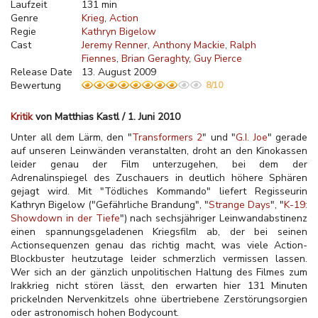
Laufzeit
131 min
Genre
Krieg
Action
Regie
Kathryn Bigelow
Cast
Jeremy Renner
Anthony Mackie
Ralph
Fiennes
Brian Geraghty
Guy Pierce
Release Date
13. August 2009
Bewertung
8/10
Kritik
von Matthias Kastl / 1. Juni 2010
Unter all dem Lärm, den "
Transformers 2
" und "
G.I. Joe
" gerade
auf unseren Leinwänden veranstalten, droht an den Kinokassen
leider genau der Film unterzugehen, bei dem der
Adrenalinspiegel des Zuschauers in deutlich höhere Sphären
gejagt wird. Mit "Tödliches Kommando" liefert Regisseurin
Kathryn Bigelow ("Gefährliche Brandung", "
Strange Days
", "
K-19:
Showdown in der Tiefe
") nach sechsjähriger Leinwandabstinenz
einen spannungsgeladenen Kriegsfilm ab, der bei seinen
Actionsequenzen genau das richtig macht, was viele Action-
Blockbuster heutzutage leider schmerzlich vermissen lassen.
Wer sich an der gänzlich unpolitischen Haltung des Filmes zum
Irakkrieg nicht stören lässt, den erwarten hier 131 Minuten
prickelnden Nervenkitzels ohne übertriebene Zerstörungsorgien
oder astronomisch hohen Bodycount.