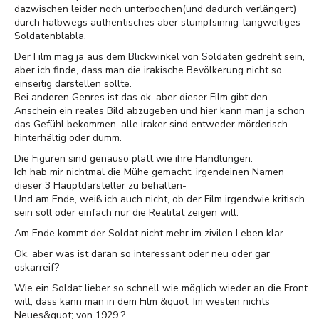
dazwischen leider noch unterbochen(und dadurch verlängert)
durch halbwegs authentisches aber stumpfsinnig-langweiliges
Soldatenblabla.
Der Film mag ja aus dem Blickwinkel von Soldaten gedreht sein,
aber ich finde, dass man die irakische Bevölkerung nicht so
einseitig darstellen sollte.
Bei anderen Genres ist das ok, aber dieser Film gibt den
Anschein ein reales Bild abzugeben und hier kann man ja schon
das Gefühl bekommen, alle iraker sind entweder mörderisch
hinterhältig oder dumm.
Die Figuren sind genauso platt wie ihre Handlungen.
Ich hab mir nichtmal die Mühe gemacht, irgendeinen Namen
dieser 3 Hauptdarsteller zu behalten-
Und am Ende, weiß ich auch nicht, ob der Film irgendwie kritisch
sein soll oder einfach nur die Realität zeigen will.
Am Ende kommt der Soldat nicht mehr im zivilen Leben klar.
Ok, aber was ist daran so interessant oder neu oder gar
oskarreif?
Wie ein Soldat lieber so schnell wie möglich wieder an die Front
will, dass kann man in dem Film &quot; Im westen nichts
Neues&quot; von 1929 ?