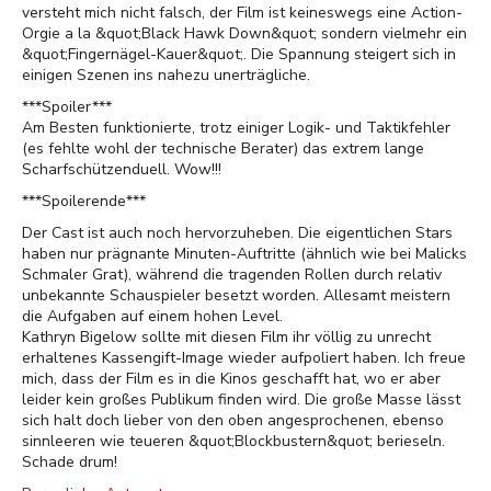
versteht mich nicht falsch, der Film ist keineswegs eine Action-
Orgie a la &quot;Black Hawk Down&quot; sondern vielmehr ein
&quot;Fingernägel-Kauer&quot;. Die Spannung steigert sich in
einigen Szenen ins nahezu unerträgliche.
***Spoiler***
Am Besten funktionierte, trotz einiger Logik- und Taktikfehler
(es fehlte wohl der technische Berater) das extrem lange
Scharfschützenduell. Wow!!!
***Spoilerende***
Der Cast ist auch noch hervorzuheben. Die eigentlichen Stars
haben nur prägnante Minuten-Auftritte (ähnlich wie bei Malicks
Schmaler Grat), während die tragenden Rollen durch relativ
unbekannte Schauspieler besetzt worden. Allesamt meistern
die Aufgaben auf einem hohen Level.
Kathryn Bigelow sollte mit diesen Film ihr völlig zu unrecht
erhaltenes Kassengift-Image wieder aufpoliert haben. Ich freue
mich, dass der Film es in die Kinos geschafft hat, wo er aber
leider kein großes Publikum finden wird. Die große Masse lässt
sich halt doch lieber von den oben angesprochenen, ebenso
sinnleeren wie teueren &quot;Blockbustern&quot; berieseln.
Schade drum!