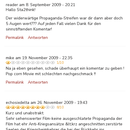
reader am 8. September 2009 - 20:21
Hallo Sta2think!
Der widerwärtige Propaganda-Streifen war dir dann aber doch
5 Augen wert??? Auf jeden Fall vielen Dank für den
sinnstiftenden Komentar!
Permalink
Antworten
mike am 19. November 2009 - 22:35
1/10
Na ja eben gesehen, schade überhaupt ein komentar zu geben !
Pop corn Movie mit schlechten nachgeschmack !!
Permalink
Antworten
echosixdelta am 26. November 2009 - 19:43
8/10
Kurz und unabstrakt:
Sehr sehenswerter Film-keine ausgeschlatete Propaganda der
Film hat ehr Anti-Kriegsansätze &lt;krz angeschnitten:zerstörte
Seelen der Kriegsheimkehrer die bei der Rückkehr ins