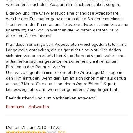
werden erst nach dem Abspann für Nachdenlichkeit sorgen.
Bigelow und ihre Crew erzeugt eine grandiose Atmosphäre,
welche den Zuschauer ganz dicht in diese Szenerie mitnimmt
(auch wenn der Kameramann teilweise etwas mit dem Gezoome
übertreibt). Der Sog, in welchen die Soldaten geraten, reißt
auch den Zuschauer mit.
Klar, dass hier einige von Videospielen weichegedünstete Hirne
Langeweile entdecken, die es gar nicht gibt. Natürlich finden
sich hier, wie auch zuletzt bei &quot;Jarhead&quot;, zahlreiche
antiamerikanisch eingestellte Personen ein, um ihre hohlen
Phrasen in den Raum zu werfen.
Und wozu eigentlich immer eine platte Antikriegs-Message in
den Film einfügen, wenn der Film an sich schon mehr als genug
aussagt? Mir stößt es nach so einem &quot;Erlebnis&quot;
keineswegs übel auf, wenn der gehobene Zeigefinger fehlt.
Beeindruckend und zum Nachdenken anregend.
Permalink
Antworten
MvE am 25. Juni 2010 - 17:23
8/10