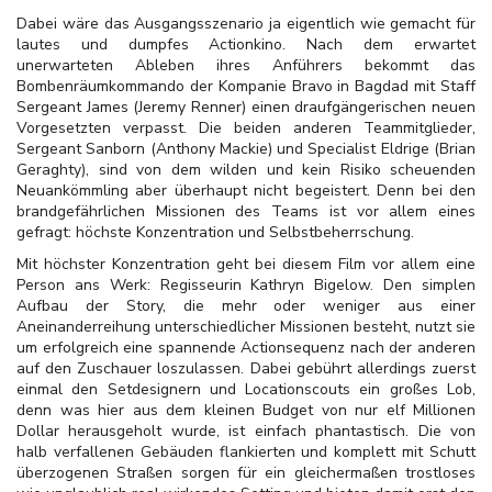
Dabei wäre das Ausgangsszenario ja eigentlich wie gemacht für
lautes und dumpfes Actionkino. Nach dem erwartet
unerwarteten Ableben ihres Anführers bekommt das
Bombenräumkommando der Kompanie Bravo in Bagdad mit Staff
Sergeant James (Jeremy Renner) einen draufgängerischen neuen
Vorgesetzten verpasst. Die beiden anderen Teammitglieder,
Sergeant Sanborn (Anthony Mackie) und Specialist Eldrige (Brian
Geraghty),
sind von dem wilden und kein Risiko scheuenden
Neuankömmling aber überhaupt nicht begeistert. Denn bei den
brandgefährlichen Missionen des Teams ist vor allem eines
gefragt: höchste Konzentration und Selbstbeherrschung.
Mit höchster Konzentration geht bei diesem Film vor allem eine
Person ans Werk: Regisseurin Kathryn Bigelow. Den simplen
Aufbau der Story, die mehr oder weniger aus einer
Aneinanderreihung unterschiedlicher Missionen besteht, nutzt sie
um erfolgreich eine spannende Actionsequenz nach der anderen
auf den Zuschauer loszulassen. Dabei gebührt allerdings zuerst
einmal den Setdesignern und Locationscouts ein großes Lob,
denn was hier aus dem kleinen Budget von nur elf Millionen
Dollar herausgeholt wurde, ist einfach phantastisch. Die von
halb verfallenen Gebäuden flankierten und komplett mit Schutt
überzogenen Straßen sorgen für ein gleichermaßen trostloses