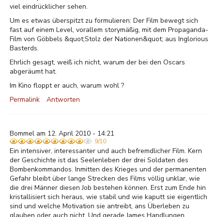
viel eindrücklicher sehen.
Um es etwas überspitzt zu formulieren: Der Film bewegt sich
fast auf einem Level, vorallem storymäßig, mit dem Propaganda-
Film von Göbbels &quot;Stolz der Nationen&quot; aus Inglorious
Basterds.
Ehrlich gesagt, weiß ich nicht, warum der bei den Oscars
abgeräumt hat.
Im Kino floppt er auch, warum wohl ?
Permalink
Antworten
Bommel am 12. April 2010 - 14:21
9/10
Ein intensiver, interessanter und auch befremdlicher Film. Kern
der Geschichte ist das Seelenleben der drei Soldaten des
Bombenkommandos. Inmitten des Krieges und der permanenten
Gefahr bleibt über lange Strecken des Films völlig unklar, wie
die drei Männer diesen Job bestehen können. Erst zum Ende hin
kristallisiert sich heraus, wie stabil und wie kaputt sie eigentlich
sind und welche Motivation sie antreibt, ans Überleben zu
glauben oder auch nicht. Und gerade James Handlungen