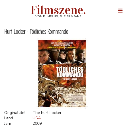
Direkt
Filmszene.
zum
Togg
Inhalt
navi
VON FILMFANS, FÜR FILMFANS
Hurt Locker - Tödliches Kommando
Originaltitel
The hurt Locker
Land
USA
Jahr
2009