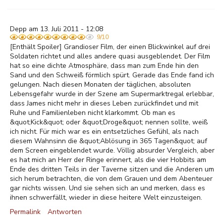
Depp am 13. Juli 2011 - 12:08
9/10
[Enthält Spoiler] Grandioser Film, der einen Blickwinkel auf drei
Soldaten richtet und alles andere quasi ausgeblendet. Der Film
hat so eine dichte Atmosphäre, dass man zum Ende hin den
Sand und den Schweiß förmlich spürt. Gerade das Ende fand ich
gelungen. Nach diesen Monaten der täglichen, absoluten
Lebensgefahr wurde in der Szene am Supermarktregal erlebbar,
dass James nicht mehr in dieses Leben zurückfindet und mit
Ruhe und Familienleben nicht klarkommt. Ob man es
&quot;Kick&quot; oder &quot;Droge&quot; nennen sollte, weiß
ich nicht. Für mich war es ein entsetzliches Gefühl, als nach
diesem Wahnsinn die &quot;Ablösung in 365 Tagen&quot; auf
dem Screen eingeblendet wurde. Völlig absurder Vergleich, aber
es hat mich an Herr der Ringe erinnert, als die vier Hobbits am
Ende des dritten Teils in der Taverne sitzen und die Anderen um
sich herum betrachten, die von dem Grauen und dem Abenteuer
gar nichts wissen. Und sie sehen sich an und merken, dass es
ihnen schwerfällt, wieder in diese heitere Welt einzusteigen.
Permalink
Antworten