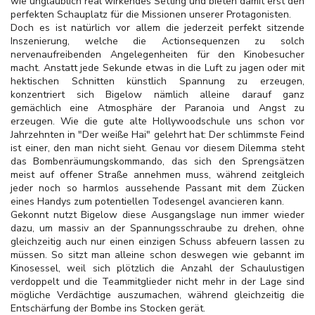
wie unglaublich real wirkendes Setting und bieten damit erst den
perfekten Schauplatz für die Missionen unserer Protagonisten.
Doch es ist natürlich vor allem die jederzeit perfekt sitzende
Inszenierung, welche die Actionsequenzen zu solch
nervenaufreibenden Angelegenheiten für den Kinobesucher
macht. Anstatt jede Sekunde etwas in die Luft zu jagen oder mit
hektischen Schnitten künstlich Spannung zu erzeugen,
konzentriert sich Bigelow nämlich alleine darauf ganz
gemächlich eine Atmosphäre der Paranoia und Angst zu
erzeugen. Wie die gute alte Hollywoodschule uns schon vor
Jahrzehnten in "Der weiße
Hai" gelehrt hat: Der schlimmste Feind
ist einer, den man nicht sieht. Genau vor diesem Dilemma steht
das Bombenräumungskommando, das sich den Sprengsätzen
meist auf offener Straße annehmen muss, während zeitgleich
jeder noch so harmlos aussehende Passant mit dem Zücken
eines Handys zum potentiellen Todesengel avancieren kann.
Gekonnt nutzt Bigelow diese Ausgangslage nun immer wieder
dazu, um massiv an der Spannungsschraube zu drehen, ohne
gleichzeitig auch nur einen einzigen Schuss abfeuern lassen zu
müssen. So sitzt man alleine schon deswegen wie gebannt im
Kinosessel, weil sich plötzlich die Anzahl der Schaulustigen
verdoppelt und die Teammitglieder nicht mehr in der Lage sind
mögliche Verdächtige auszumachen, während gleichzeitig die
Entschärfung der Bombe ins Stocken gerät.