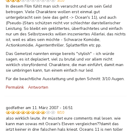
3/10
In diesem Film fühlt man sich verarscht und um sein Geld
betrogen. Viele Charaktere wollen erst einmal gut
untergebracht sein (wie das geht -> Ocean's 11), und auch
(Pseudo-)Stars schützen nicht vor schlechter darstellerischer
Leistung. So bleibt ein geklittertes, überfrachtetes und einfach
nur um des Selbstzwecks willen inszeniertes Allerlei, das nichts
ist, weil es alles sein möchte - Schwarze Komödie,
Actionkomödie, Agententhriller, Splatterfilm etc pp.
Das Gemetzel nannten einige bereits "stylish" - ich würde
sagen, es ist deplaziert, viel zu brutal und vor allem nicht
wirklich storyfördernd. Charaktere, die man einführt, damit man
sie umbringen kann, tun einem einfach nur leid.
Für die beachtliche Ausstattung und guten Schnitt: 3/10 Augen.
Permalink
Antworten
godfather am 11. März 2007 - 16:51
8/10
also wirklich leute, ihr müsstet eure comments mal lesen. wie
kann man sowas mit Ocean's Eleven vergleichen??damit das
jetzt keiner in dne falschen hals kriegt, Oceans 11 is nen toller