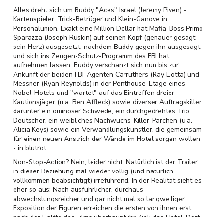
Alles dreht sich um Buddy "Aces" Israel (Jeremy Piven) -
Kartenspieler, Trick-Betrüger und Klein-Ganove in
Personalunion. Exakt eine Million Dollar hat Mafia-Boss Primo
Sparazza (Joseph Ruskin) auf seinen Kopf (genauer gesagt:
sein Herz) ausgesetzt, nachdem Buddy gegen ihn ausgesagt
und sich ins Zeugen-Schutz-Programm des FBI hat
aufnehmen lassen. Buddy verschanzt sich nun bis zur
Ankunft der beiden FBI-Agenten Carruthers (Ray Liotta) und
Messner (Ryan Reynolds) in der Penthouse-Etage eines
Nobel-Hotels und "wartet" auf das Eintreffen dreier
Kautionsjäger (u.a. Ben Affleck) sowie diverser Auftragskiller,
darunter ein ominöser Schwede, ein durchgedrehtes Trio
Deutscher, ein weibliches Nachwuchs-Killer-Pärchen (u.a.
Alicia Keys) sowie ein Verwandlungskünstler, die gemeinsam
für einen neuen Anstrich der Wände im Hotel sorgen wollen
- in blutrot.
Non-Stop-Action? Nein, leider nicht. Natürlich ist der Trailer
in dieser Beziehung mal wieder völlig (und natürlich
vollkommen beabsichtigt) irreführend. In der Realität sieht es
eher so aus: Nach ausführlicher, durchaus
abwechslungsreicher und gar nicht mal so langweiliger
Exposition der Figuren erreichen die ersten von ihnen erst