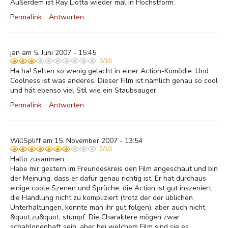
Außerdem ist Ray Liotta wieder mal in Höchstform.
Permalink
Antworten
jan am 5. Juni 2007 - 15:45
3/10
Ha ha! Selten so wenig gelacht in einer Action-Komödie. Und
Coolness ist was anderes. Dieser Film ist nämlich genau so cool
und hát ebenso viel Stil wie ein Staubsauger.
Permalink
Antworten
WillSpliff am 15. November 2007 - 13:54
7/10
Hallo zusammen.
Habe mir gestern im Freundeskreis den Film angeschaut und bin
der Meinung, dass er dafür genau richtig ist. Er hat durchaus
einige coole Szenen und Sprüche, die Action ist gut inszeniert,
die Handlung nicht zu kompliziert (trotz der der üblichen
Unterhaltungen, konnte man ihr gut folgen), aber auch nicht
&quot;zu&quot; stumpf. Die Charaktere mögen zwar
schablonenhaft sein, aber bei welchem Film sind sie es