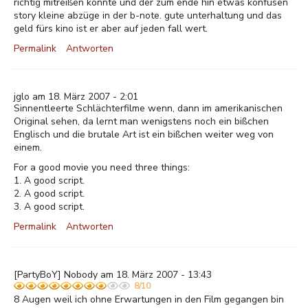
richtig mitreißen konnte und der zum ende hin etwas konfusen
story kleine abzüge in der b-note. gute unterhaltung und das
geld fürs kino ist er aber auf jeden fall wert.
Permalink
Antworten
jglo am 18. März 2007 - 2:01
Sinnentleerte Schlächterfilme wenn, dann im amerikanischen
Original sehen, da lernt man wenigstens noch ein bißchen
Englisch und die brutale Art ist ein bißchen weiter weg von
einem.
For a good movie you need three things:
1. A good script.
2. A good script.
3. A good script.
Permalink
Antworten
[PartyBoY] Nobody am 18. März 2007 - 13:43
8/10
8 Augen weil ich ohne Erwartungen in den Film gegangen bin