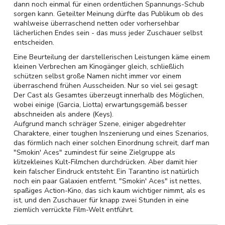
dann noch einmal für einen ordentlichen Spannungs-Schub
sorgen kann. Geteilter Meinung dürfte das Publikum ob des
wahlweise überraschend netten oder vorhersehbar
lächerlichen Endes sein - das muss jeder Zuschauer selbst
entscheiden.
Eine Beurteilung der darstellerischen Leistungen käme einem
kleinen Verbrechen am Kinogänger gleich, schließlich
schützen selbst große Namen nicht immer vor einem
überraschend frühen Ausscheiden. Nur so viel sei gesagt:
Der Cast als Gesamtes überzeugt innerhalb des Möglichen,
wobei einige (Garcia, Liotta) erwartungsgemäß besser
abschneiden als andere (Keys).
Aufgrund manch schräger Szene, einiger abgedrehter
Charaktere, einer toughen Inszenierung und eines Szenarios,
das förmlich nach einer solchen Einordnung schreit, darf man
"Smokin' Aces" zumindest für seine Zielgruppe als
klitzekleines Kult-Filmchen durchdrücken. Aber damit hier
kein falscher Eindruck entsteht: Ein Tarantino ist natürlich
noch ein paar Galaxien entfernt. "Smokin' Aces" ist nettes,
spaßiges Action-Kino, das sich kaum wichtiger nimmt, als es
ist, und den Zuschauer für knapp zwei Stunden in eine
ziemlich verrückte Film-Welt entführt.