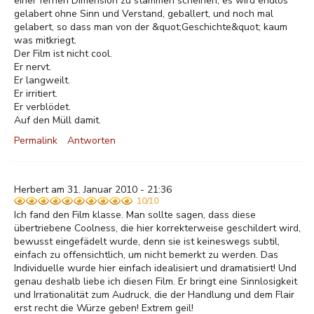
einer fernen Dimension zu stammen scheinen, es wird endlos
gelabert ohne Sinn und Verstand, geballert, und noch mal
gelabert, so dass man von der &quot;Geschichte&quot; kaum
was mitkriegt.
Der Film ist nicht cool.
Er nervt.
Er langweilt.
Er irritiert.
Er verblödet.
Auf den Müll damit.
Permalink
Antworten
Herbert am 31. Januar 2010 - 21:36
10/10
Ich fand den Film klasse. Man sollte sagen, dass diese
übertriebene Coolness, die hier korrekterweise geschildert wird,
bewusst eingefädelt wurde, denn sie ist keineswegs subtil,
einfach zu offensichtlich, um nicht bemerkt zu werden. Das
Individuelle wurde hier einfach idealisiert und dramatisiert! Und
genau deshalb liebe ich diesen Film. Er bringt eine Sinnlosigkeit
und Irrationalität zum Audruck, die der Handlung und dem Flair
erst recht die Würze geben! Extrem geil!