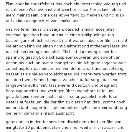
Film, aber im endeffekt ist das doch ein unterschied wie tag und
nacht. ocean's eleven ist viel weicheres, sanfteres kino. eben
mehr mainstream, ohne das abwertend zu meinen und nciht so
auf action asugerichtet wie smokin aces.
des weiteren muss ich dsagen, dass ich smokin aces jetzt
zweimal gesehen habe und muss einen kritikpunkt gelten
lassen. ganz ehrlich, ich wieß nciht warum, aber der film ist nicht
die art von kino die einen richtig mitreist und mitfiebern lässt und
das ist merkwürig, dnen shcließlich ist durchweg immer für
spannung gesorgt, die schauspieler souverän und sowohl an
action als auch an humor mangelt es nie. ich gehe sogar soweit
zu behaupten, das dieser rein von der machart und umsetzung
besser ist als vieles vergleichbares. die charaktere werden trotz
des durchweg hohen tempos, welches dafür sorgt, dass nie
langeweile aufkommt, faszienierend deutlich und prägnant
herausgearbeitet und verfügen über ungeahnte tiefe. und
gerade beim zewiten mal sind mir so unglaublich viele tolle
details aufgefallen, die der film zu bieten hat. dazu kommt noch
die briallante superflüssige und extrem sytlische kamreaführung
die herrn carnahn einfach ausmacht.
ganz ehrlich in den technischen disziplinen kriegt der film von
mir glatte 10 punkt emit sternchen, nur weil er mcih auch nicht