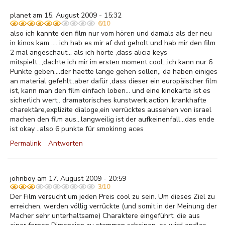
planet am 15. August 2009 - 15:32
6/10
also ich kannte den film nur vom hören und damals als der neu
in kinos kam .... ich hab es mir af dvd geholt und hab mir den film
2 mal angeschaut... als ich hörte ,dass alicia keys
mitspielt...,dachte ich mir im ersten moment cool...ich kann nur 6
Punkte geben....der haette lange gehen sollen,, da haben einiges
an material gefehlt..aber dafür ,dass dieser ein europäischer film
ist, kann man den film einfach loben... und eine kinokarte ist es
sicherlich wert.. dramatorisches kunstwerk,action ,krankhafte
charektäre,explizite dialoge,ein verrücktes aussehen von israel
machen den film aus...langweilig ist der aufkeinenfall..,das ende
ist okay ..also 6 punkte für smokinng aces
Permalink
Antworten
johnboy am 17. August 2009 - 20:59
3/10
Der Film versucht um jeden Preis cool zu sein. Um dieses Ziel zu
erreichen, werden völlig verrückte (und somit in der Meinung der
Macher sehr unterhaltsame) Charaktere eingeführt, die aus