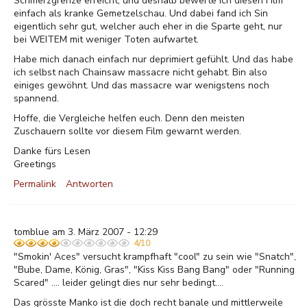
Schmerzgrenze erreicht, und deshalb bewerte ich diesen Film
einfach als kranke Gemetzelschau. Und dabei fand ich Sin
eigentlich sehr gut, welcher auch eher in die Sparte geht, nur
bei WEITEM mit weniger Toten aufwartet.
Habe mich danach einfach nur deprimiert gefühlt. Und das habe
ich selbst nach Chainsaw massacre nicht gehabt. Bin also
einiges gewöhnt. Und das massacre war wenigstens noch
spannend.
Hoffe, die Vergleiche helfen euch. Denn den meisten
Zuschauern sollte vor diesem Film gewarnt werden.
Danke fürs Lesen
Greetings
Permalink
Antworten
tomblue am 3. März 2007 - 12:29
4/10
"Smokin' Aces" versucht krampfhaft "cool" zu sein wie "Snatch",
"Bube, Dame, König, Gras", "Kiss Kiss Bang Bang" oder "Running
Scared" .... leider gelingt dies nur sehr bedingt....
Das grösste Manko ist die doch recht banale und mittlerweile