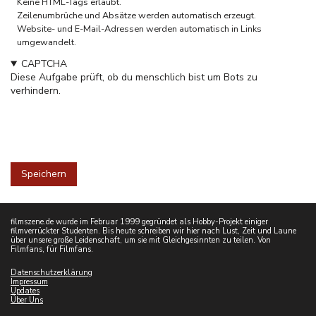
Keine HTML-Tags erlaubt.
Zeilenumbrüche und Absätze werden automatisch erzeugt.
Website- und E-Mail-Adressen werden automatisch in Links
umgewandelt.
CAPTCHA
Diese Aufgabe prüft, ob du menschlich bist um Bots zu
verhindern.
filmszene.de wurde im Februar 1999 gegründet als Hobby-Projekt einiger
filmverrückter Studenten. Bis heute schreiben wir hier nach Lust, Zeit und Laune
über unsere große Leidenschaft, um sie mit Gleichgesinnten zu teilen. Von
Filmfans, für Filmfans.
Datenschutzerklärung
Impressum
Updates
Über Uns