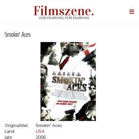
Direkt
Filmszene.
zum
Togg
Inhalt
navi
VON FILMFANS, FÜR FILMFANS
Smokin' Aces
Originaltitel
Smokin' Aces
Land
USA
Jahr
2006