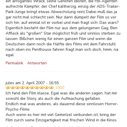
ein arrogantes Wrack, seine Gehilfen Idioten, die FBI-Agenten
aufrechte Kämpfer, der Chef kaltherzig, einzig der ADS-Trailer-
Park-Junge bringt etwas Abwechslung rein) Dabei muß das ja
gar nicht mal schlecht sein. Nur dann dümpelt der Film so vor
sich hin, auf einmal ist er vorbei und man fragt sich: Das wars?
Eigentlich besteht der Film nur aus dem gelungenen Gag, Ben
Affleck als "großen" Star möglichst früh und sinnlos sterben zu
lassen. Bißchen wenig für einen ganzen Film und wenn die
Deutschen dann noch die Hälfte des Films mit dem Fahrstuhl
nach oben ins Penthouse fahren fragt man sich doch, hmm, na
egal.
Permalink
Antworten
jules am 2. April 2007 - 16:55
10/10
Ich fand den Film klasse. Egal was die anderen sagen, hat mir
sowohl die Story, als auch die Aufmachung gefallen.
Endlich mal was anderes, als dauernd diese sinnlosen Horror-
Psycho-Filme.
Auch wenn es hier mit viel Gemetzel verbunden ist, bring der
Film zurch seine Einzigartigkeit mal frischen Wind in die Kinos.