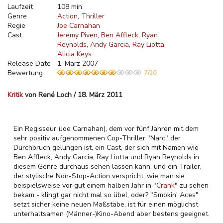
Laufzeit
108 min
Genre
Action
Thriller
Regie
Joe Carnahan
Cast
Jeremy Piven
Ben Affleck
Ryan
Reynolds
Andy Garcia
Ray Liotta
Alicia Keys
Release Date
1. März 2007
Bewertung
7/10
Kritik
von René Loch / 18. März 2011
Ein Regisseur (Joe Carnahan), dem vor fünf Jahren mit dem
sehr positiv aufgenommenen Cop-Thriller "Narc" der
Durchbruch gelungen ist, ein Cast, der sich mit Namen wie
Ben Affleck, Andy Garcia, Ray Liotta und Ryan Reynolds in
diesem Genre durchaus sehen lassen kann, und ein Trailer,
der stylische Non-Stop-Action verspricht, wie man sie
beispielsweise vor gut einem halben Jahr in "
Crank
" zu sehen
bekam - klingt gar nicht mal so übel, oder? "Smokin' Aces"
setzt sicher keine neuen Maßstäbe, ist für einen möglichst
unterhaltsamen (Männer-)Kino-Abend aber bestens geeignet.