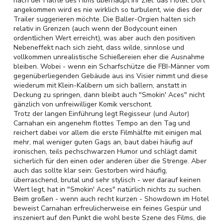
nach der Hälfte des Films überhaupt ihr Ziel: das Hotel. Dort
angekommen wird es nie wirklich so turbulent, wie dies der
Trailer suggerieren möchte. Die Baller-Orgien halten sich
relativ in Grenzen (auch wenn der Bodycount einen
ordentlichen Wert erreicht), was aber auch den positiven
Nebeneffekt nach sich zieht, dass wilde, sinnlose und
vollkommen unrealistische Schießereien eher die Ausnahme
bleiben. Wobei - wenn ein Scharfschütze die FBI-Männer vom
gegenüberliegenden Gebäude aus ins Visier nimmt und diese
wiederum mit Klein-Kalibern um sich ballern, anstatt in
Deckung zu springen, dann bleibt auch "Smokin' Aces" nicht
gänzlich von unfreiwilliger Komik verschont.
Trotz der langen Einführung legt Regisseur (und Autor)
Carnahan ein angenehm flottes Tempo an den Tag und
reichert dabei vor allem die erste Filmhälfte mit einigen mal
mehr, mal weniger guten Gags an, baut dabei häufig auf
ironischen, teils pechschwarzen Humor und schlägt damit
sicherlich für den einen oder anderen über die Strenge. Aber
auch das sollte klar sein: Gestorben wird häufig,
überraschend, brutal und sehr stylisch - wer darauf keinen
Wert legt, hat in "Smokin' Aces" natürlich nichts zu suchen.
Beim großen - wenn auch recht kurzen - Showdown im Hotel
beweist Carnahan erfreulicherweise ein feines Gespür und
inszeniert auf den Punkt die wohl beste Szene des Films, die