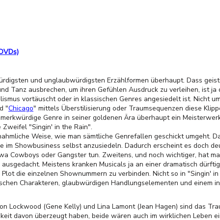
2 DVDs)
würdigsten und unglaubwürdigsten Erzählformen überhaupt. Dass gei
und Tanz ausbrechen, um ihren Gefühlen Ausdruck zu verleihen, ist j
smus vortäuscht oder in klassischen Genres angesiedelt ist. Nicht u
d "
Chicago
" mittels Überstilisierung oder Traumsequenzen diese Klipp
 merkwürdige Genre in seiner goldenen Ära überhaupt ein Meisterwerk
weifel "Singin' in the Rain".
achahmliche Weise, wie man sämtliche Genrefallen geschickt umgeht. Da
sie im Showbusiness selbst anzusiedeln. Dadurch erscheint es doch deu
twa Cowboys oder Gangster tun. Zweitens, und noch wichtiger, hat m
e ausgedacht. Meistens kranken Musicals ja an einer dramatisch dürft
 Plot die einzelnen Shownummern zu verbinden. Nicht so in "Singin' in t
ischen Charakteren, glaubwürdigen Handlungselementen und einem in
on Lockwood (Gene Kelly) und Lina Lamont (Jean Hagen) sind das Tr
keit davon überzeugt haben, beide wären auch im wirklichen Leben ei