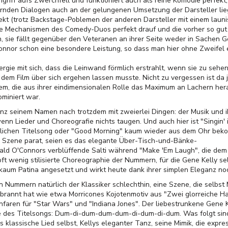
Angriff aufs Zwerchfell und funktioniert auch als reine Komödie perfe
den Dialogen auch an der gelungenen Umsetzung der Darsteller lieg
ekt (trotz Backstage-Poblemen der anderen Darsteller mit einem launi
e Mechanismen des Comedy-Duos perfekt drauf und die vorher so gut
, sie fällt gegenüber den Veteranen an ihrer Seite weder in Sachen 
Connor schon eine besondere Leistung, so dass man hier ohne Zweifel
rgie mit sich, dass die Leinwand förmlich erstrahlt, wenn sie zu sehen
r dem Film über sich ergehen lassen musste. Nicht zu vergessen ist da
m, die aus ihrer eindimensionalen Rolle das Maximum an Lachern hera
ominiert war.
anz seinem Namen nach trotzdem mit zweierlei Dingen: der Musik und 
enn Lieder und Choreografie nichts taugen. Und auch hier ist "Singin' 
ichen Titelsong oder "Good Morning" kaum wieder aus dem Ohr beko
 Szene parat, seien es das elegante Über-Tisch-und-Bänke-
ld O'Connors verblüffende Salti während "Make 'Em Laugh", die dem 
oft wenig stilisierte Choreographie der Nummern, für die Gene Kelly se
kaum Patina angesetzt und wirkt heute dank ihrer simplen Eleganz no
n Nummern natürlich der Klassiker schlechthin, eine Szene, die selbs
gebrannt hat wie etwa Morricones Kojotenmotiv aus "Zwei glorreiche H
faren für "Star Wars" und "Indiana Jones". Der liebestrunkene Gene Ke
e des Titelsongs: Dum-di-dum-dum-dum-di-dum-di-dum. Was folgt sind 
 klassische Lied selbst, Kellys eleganter Tanz, seine Mimik, die expr