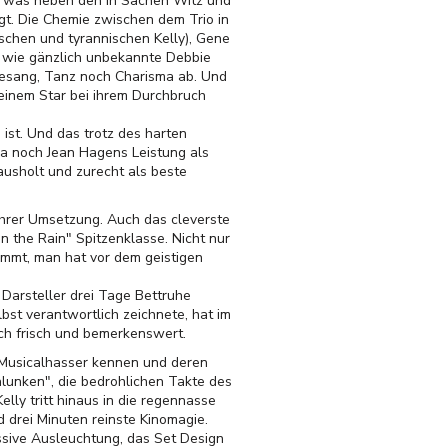
kt, was neben den in Sachen Witz und
t. Die Chemie zwischen dem Trio in
schen und tyrannischen Kelly), Gene
 wie gänzlich unbekannte Debbie
Gesang, Tanz noch Charisma ab. Und
 einem Star bei ihrem Durchbruch
 ist. Und das trotz des harten
 ja noch Jean Hagens Leistung als
usholt und zurecht als beste
ihrer Umsetzung. Auch das cleverste
in the Rain" Spitzenklasse. Nicht nur
mmt, man hat vor dem geistigen
Darsteller drei Tage Bettruhe
lbst verantwortlich zeichnete, hat im
ch frisch und bemerkenswert.
t Musicalhasser kennen und deren
alunken", die bedrohlichen Takte des
lly tritt hinaus in die regennasse
drei Minuten reinste Kinomagie.
essive Ausleuchtung, das Set Design