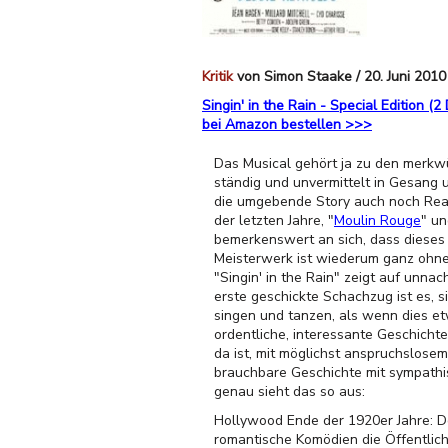
Kritik
von Simon Staake / 20. Juni 2010
Singin' in the Rain - Special Edition (
bei Amazon bestellen >>>
Das Musical gehört ja zu den merk
ständig und unvermittelt in Gesang 
die umgebende Story auch noch Reali
der letzten Jahre, "
Moulin Rouge
" un
bemerkenswert an sich, dass dieses
Meisterwerk ist wiederum ganz ohne Z
"Singin' in the Rain" zeigt auf unn
erste geschickte Schachzug ist es, 
singen und tanzen, als wenn dies e
ordentliche, interessante Geschicht
da ist, mit möglichst anspruchslosem
brauchbare Geschichte mit sympath
genau sieht das so aus:
Hollywood Ende der 1920er Jahre: D
romantische Komödien die Öffentlich