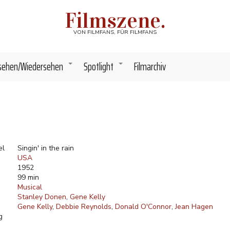
Filmszene.
VON FILMFANS, FÜR FILMFANS
sehen/Wiedersehen
Spotlight
Filmarchiv
+
+
el
Singin' in the rain
USA
1952
99 min
Musical
Stanley Donen
Gene Kelly
Gene Kelly
Debbie Reynolds
Donald O'Connor
Jean Hagen
g