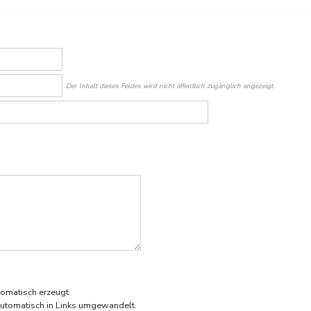
Der Inhalt dieses Feldes wird nicht öffentlich zugänglich angezeigt.
omatisch erzeugt.
utomatisch in Links umgewandelt.