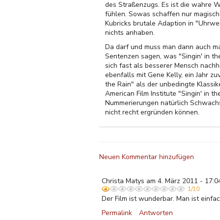
des Straßenzugs. Es ist die wahre W
fühlen. Sowas schaffen nur magisc
Kubricks brutale Adaption in "Uhrwe
nichts anhaben.
Da darf und muss man dann auch mal
Sentenzen sagen, was "Singin' in the
sich fast als besserer Mensch nachh
ebenfalls mit Gene Kelly, ein Jahr z
the Rain" als der unbedingte Klassi
American Film Institute "Singin' in t
Nummerierungen natürlich Schwachsi
nicht recht ergründen können.
Neuen Kommentar hinzufügen
Christa Matys am 4. März 2011 - 17:0
1/10
Der Film ist wunderbar. Man ist einfac
Permalink
Antworten