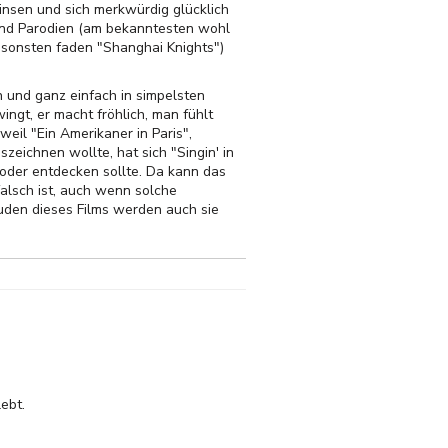
insen und sich merkwürdig glücklich
und Parodien (am bekanntesten wohl
ansonsten faden "Shanghai Knights")
 und ganz einfach in simpelsten
ingt, er macht fröhlich, man fühlt
eil "Ein Amerikaner in Paris",
zeichnen wollte, hat sich "Singin' in
 oder entdecken sollte. Da kann das
 falsch ist, auch wenn solche
uden dieses Films werden auch sie
ebt.