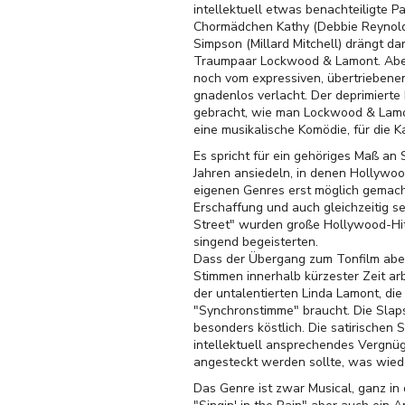
intellektuell etwas benachteiligte P
Chormädchen Kathy (Debbie Reynolds)
Simpson (Millard Mitchell) drängt da
Traumpaar Lockwood & Lamont. Aber 
noch vom expressiven, übertriebenen
gnadenlos verlacht. Der deprimierte
gebracht, wie man Lockwood & Lamon
eine musikalische Komödie, für die Kat
Es spricht für ein gehöriges Maß an
Jahren ansiedeln, in denen Hollywo
eigenen Genres erst möglich gemacht
Erschaffung und auch gleichzeitig s
Street" wurden große Hollywood-Hit
singend begeisterten.
Dass der Übergang zum Tonfilm aber
Stimmen innerhalb kürzester Zeit ar
der untalentierten Linda Lamont, di
"Synchronstimme" braucht. Die Slapst
besonders köstlich. Die satirischen 
intellektuell ansprechendes Vergnüg
angesteckt werden sollte, was wied
Das Genre ist zwar Musical, ganz in