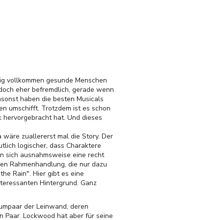
stig vollkommen gesunde Menschen
a doch eher befremdlich, gerade wenn
msonst haben die besten Musicals
en umschifft. Trotzdem ist es schon
 hervorgebracht hat. Und dieses
 wäre zuallererst mal die Story. Der
tlich logischer, dass Charaktere
an sich ausnahmsweise eine recht
igen Rahmenhandlung, die nur dazu
he Rain". Hier gibt es eine
teressanten Hintergrund. Ganz
aumpaar der Leinwand, deren
n Paar. Lockwood hat aber für seine