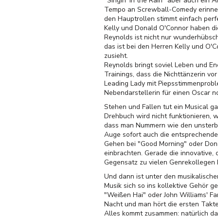
"Singin' in the Rain" aber auch ein 
Tempo an Screwball-Comedy erinnern
den Hauptrollen stimmt einfach perf
Kelly und Donald O'Connor haben di
Reynolds ist nicht nur wunderhübsch
das ist bei den Herren Kelly und O'
zusieht.
Reynolds bringt soviel Leben und Ene
Trainings, dass die Nichttänzerin vo
Leading Lady mit Piepsstimmenproble
Nebendarstellerin für einen Oscar n
Stehen und Fallen tut ein Musical g
Drehbuch wird nicht funktionieren, w
dass man Nummern wie den unsterbl
Auge sofort auch die entsprechende
Gehen bei "Good Morning" oder Dona
einbrachten. Gerade die innovative, 
Gegensatz zu vielen Genrekollegen 
Und dann ist unter den musikalische
Musik sich so ins kollektive Gehör 
"Weißen Hai" oder John Williams' Fan
Nacht und man hört die ersten Takt
Alles kommt zusammen: natürlich das