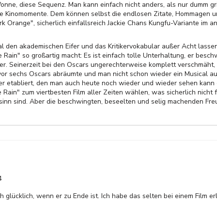
onne, diese Sequenz. Man kann einfach nicht anders, als nur dumm gr
he Kinomomente. Dem können selbst die endlosen Zitate, Hommagen 
rk Orange", sicherlich einfallsreich Jackie Chans Kungfu-Variante im 
 den akademischen Eifer und das Kritikervokabular außer Acht lassen
 Rain" so großartig macht: Es ist einfach tolle Unterhaltung, er beschw
er. Seinerzeit bei den Oscars ungerechterweise komplett verschmäht, w
uvor sechs Oscars abräumte und man nicht schon wieder ein Musical aus
ker etabliert, den man auch heute noch wieder und wieder sehen kann
he Rain" zum viertbesten Film aller Zeiten wählen, was sicherlich nicht
nn sind. Aber die beschwingten, beseelten und selig machenden Fre
4
h glücklich, wenn er zu Ende ist. Ich habe das selten bei einem Film erl