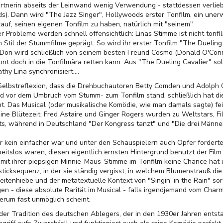
artnerin abseits der Leinwand wenig Verwendung - stattdessen verliebt
. Dann wird "The Jazz Singer", Hollywoods erster Tonfilm, ein unerw
rauf, seinen eigenen Tonfilm zu haben, natürlich mit "seinem"
Probleme werden schnell offensichtlich: Linas Stimme ist nicht tonf
 Stil der Stummfilme geprägt. So wird ihr erster Tonfilm "The Dueling
 Don wird schließlich von seinem besten Freund Cosmo (Donald O'Conn
t doch in die Tonfilmära retten kann: Aus "The Dueling Cavalier" so
hy Lina synchronisiert....
 Selbstreflexion, dass die Drehbuchautoren Betty Comden und Adolph Gr
od vor dem Umbruch vom Stumm- zum Tonfilm stand, schließlich hat d
. Das Musical (oder musikalische Komödie, wie man damals sagte) fei
eine Blütezeit. Fred Astaire und Ginger Rogers wurden zu Weltstars, 
s, während in Deutschland "Der Kongress tanzt" und "Die drei Männer
 kein einfacher war und unter den Schauspielern auch Opfer forderte
beitslos waren, diesen eigentlich ernsten Hintergrund benutzt der Fil
e mit ihrer piepsigen Minnie-Maus-Stimme im Tonfilm keine Chance ha
icksequenz, in der sie ständig vergisst, in welchem Blumenstrauß die M
Seitenhiebe und der metatextuelle Kontext von "Singin' in the Rain" sor
en - diese absolute Rarität im Musical - falls irgendjemand vom Cha
erum fast unmöglich scheint.
 der Tradition des deutschen Ablegers, der in den 1930er Jahren ents