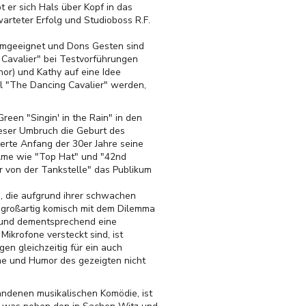
 er sich Hals über Kopf in das
arteter Erfolg und Studioboss R.F.
ilmgeeignet und Dons Gesten sind
 Cavalier" bei Testvorführungen
or) und Kathy auf eine Idee
ll "The Dancing Cavalier" werden,
een "Singin' in the Rain" in den
ieser Umbruch die Geburt des
erte Anfang der 30er Jahre seine
Filme wie "Top Hat" und "42nd
 von der Tankstelle" das Publikum
, die aufgrund ihrer schwachen
m großartig komisch mit dem Dilemma
t und dementsprechend eine
ikrofone versteckt sind, ist
gen gleichzeitig für ein auch
rme und Humor des gezeigten nicht
tandenen musikalischen Komödie, ist