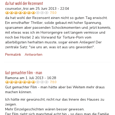
da hat wohl der Rezensent
counselor_troi am 25. Juni 2013 - 22:04
7/10
da hat wohl der Rezensent einen nicht so guten Tag erwischt.
Ein ernsthafter Thriller, solide gebaut mit hoher Spannung,
sparsamen aber passenden Schockmomenten und, jetzt kommts,
mit etwas was ich im Horrorgengre seit langem vermisse und
noch bei Hostel 2 als Vorwand für Torture-Porn vom
allerbillgsten herhalten musste, sogar einem Anliegen! Der
zentrale Satz: "sie uns an, was ist aus uns geworden".
Permalink
Antworten
Gut gemachter Film - man
Ramona am 1. Juli 2013 - 16:28
7/10
Gut gemachter Film - man hätte aber bei Weitem mehr draus
machen können.
Ich hätte mir gewünscht, nicht nur das Innere des Hauses zu
zeigen.
Mehr Einzelgeschichten wären besser gewesen.
Der Film zieht sich manchmal echt hin - so dass man die Familie