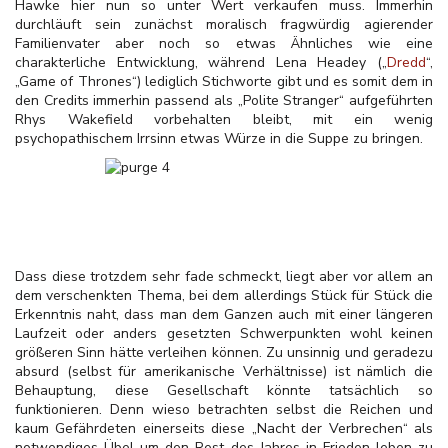
Hawke hier nun so unter Wert verkaufen muss. Immerhin
durchläuft sein zunächst moralisch fragwürdig agierender
Familienvater aber noch so etwas Ähnliches wie eine
charakterliche Entwicklung, während Lena Headey („
Dredd
“,
„Game of Thrones“) lediglich Stichworte gibt und es somit dem in
den Credits immerhin passend als „Polite Stranger“ aufgeführten
Rhys Wakefield vorbehalten bleibt, mit ein wenig
psychopathischem Irrsinn etwas Würze in die Suppe zu bringen.
Dass diese trotzdem sehr fade schmeckt, liegt aber vor allem an
dem verschenkten Thema, bei dem allerdings Stück für Stück die
Erkenntnis naht, dass man dem Ganzen auch mit einer längeren
Laufzeit oder anders gesetzten Schwerpunkten wohl keinen
größeren Sinn hätte verleihen können. Zu unsinnig und geradezu
absurd (selbst für amerikanische Verhältnisse) ist nämlich die
Behauptung, diese Gesellschaft könnte tatsächlich so
funktionieren. Denn wieso betrachten selbst die Reichen und
kaum Gefährdeten einerseits diese „Nacht der Verbrechen“ als
notwendiges Übel um den Rest des Jahres in Frieden leben zu