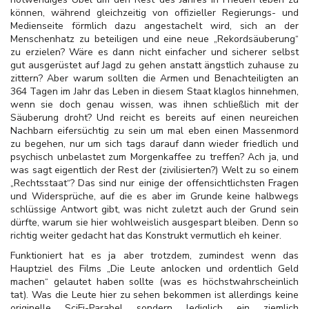
können, während gleichzeitig von offizieller Regierungs- und
Medienseite förmlich dazu angestachelt wird, sich an der
Menschenhatz zu beteiligen und eine neue „Rekordsäuberung“
zu erzielen? Wäre es dann nicht einfacher und sicherer selbst
gut ausgerüstet auf Jagd zu gehen anstatt ängstlich zuhause zu
zittern? Aber warum sollten die Armen und Benachteiligten an
364 Tagen im Jahr das Leben in diesem Staat klaglos hinnehmen,
wenn sie doch genau wissen, was ihnen schließlich mit der
Säuberung droht? Und reicht es bereits auf einen neureichen
Nachbarn eifersüchtig zu sein um mal eben einen Massenmord
zu begehen, nur um sich tags darauf dann wieder friedlich und
psychisch unbelastet zum Morgenkaffee zu treffen? Ach ja, und
was sagt eigentlich der Rest der (zivilisierten?) Welt zu so einem
„Rechtsstaat“? Das sind nur einige der offensichtlichsten Fragen
und Widersprüche, auf die es aber im Grunde keine halbwegs
schlüssige Antwort gibt, was nicht zuletzt auch der Grund sein
dürfte, warum sie hier wohlweislich ausgespart bleiben. Denn so
richtig weiter gedacht hat das Konstrukt vermutlich eh keiner.
Funktioniert hat es ja aber trotzdem, zumindest wenn das
Hauptziel des Films „Die Leute anlocken und ordentlich Geld
machen“ gelautet haben sollte (was es höchstwahrscheinlich
tat). Was die Leute hier zu sehen bekommen ist allerdings keine
originelle SciFi-Parabel sondern lediglich ein ziemlich