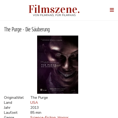
Direkt
Filmszene.
zum
Togg
Inhalt
navi
VON FILMFANS, FÜR FILMFANS
The Purge - Die Säuberung
Originaltitel
The Purge
Land
USA
Jahr
2013
Laufzeit
85 min
Genre
Science-Fiction
Horror