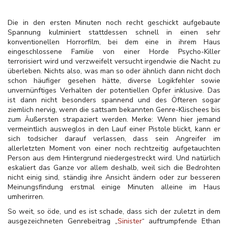
Die in den ersten Minuten noch recht geschickt aufgebaute
Spannung kulminiert stattdessen schnell in einen sehr
konventionellen Horrorfilm, bei dem eine in ihrem Haus
eingeschlossene Familie von einer Horde Psycho-Killer
terrorisiert wird und verzweifelt versucht irgendwie die Nacht zu
überleben. Nichts also, was man so oder ähnlich dann nicht doch
schon häufiger gesehen hätte, diverse Logikfehler sowie
unvernünftiges Verhalten der potentiellen Opfer inklusive. Das
ist dann nicht besonders spannend und des Öfteren sogar
ziemlich nervig, wenn die sattsam bekannten Genre-Klischees bis
zum Äußersten strapaziert werden. Merke: Wenn hier jemand
vermeintlich ausweglos in den Lauf einer Pistole blickt, kann er
sich todsicher darauf verlassen, dass sein Angreifer im
allerletzten Moment von einer noch rechtzeitig aufgetauchten
Person aus dem Hintergrund niedergestreckt wird. Und natürlich
eskaliert das Ganze vor allem deshalb, weil sich die Bedrohten
nicht einig sind, ständig ihre Ansicht ändern oder zur besseren
Meinungsfindung erstmal einige Minuten alleine im Haus
umherirren.
So weit, so öde, und es ist schade, dass sich der zuletzt in dem
ausgezeichneten Genrebeitrag „
Sinister
“ auftrumpfende Ethan