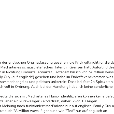
n der englischen Originalfassung gesehen, die Kritik gilt nicht für die 
MacFarlanes schauspielerisches Talent in Grenzen hält. Aufgrund des 
in Richtung Eiswürfel erwartet. Trotzdem bin ich von "A Million ways..
ily Guy (auf englisch!) gesehen und habe im Endeffekt bekommen was 
sammenhangslos und politisch unkorrekt. Dass bei fast 2h Spielzeit n
h voll in Ordnung. Auch bei der Handlung habe ich keine sonderliche 
Leute die sich mit MacFarlanes Humor identifizieren können keine vers
te, aber ein kurzweiliger Zeitvertreib, daher 6 von 10 Augen.
 Meinung nach funktioniert MacFarlane nur auf englisch. Family Guy au
ut euch "A Million ways..." genauso wie "Ted" nur auf englisch an.