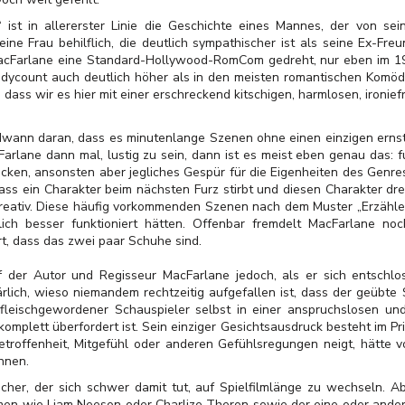
ist in allererster Linie die Geschichte eines Mannes, der von sei
eine Frau behilflich, die deutlich sympathischer ist als seine Ex-Fr
acFarlane eine Standard-Hollywood-RomCom gedreht, nur eben im 19. 
Bodycount auch deutlich höher als in den meisten romantischen Komödi
ass wir es hier mit einer erschreckend kitschigen, harmlosen, ironie
wann daran, dass es minutenlange Szenen ohne einen einzigen ernsth
arlane dann mal, lustig zu sein, dann ist es meist eben genau das: 
en, ansonsten aber jegliches Gespür für die Eigenheiten des Genres 
dass ein Charakter beim nächsten Furz stirbt und diesen Charakter dr
kreativ. Diese häufig vorkommenden Szenen nach dem Muster „Erzählen
tlich besser funktioniert hätten. Offenbar fremdelt MacFarlane n
ert, dass das zwei paar Schuhe sind.
f der Autor und Regisseur MacFarlane jedoch, als er sich entschlos
ärlich, wieso niemandem rechtzeitig aufgefallen ist, dass der geübte
fleischgewordener Schauspieler selbst in einer anspruchslosen un
mplett überfordert ist. Sein einziger Gesichtsausdruck besteht im Pr
troffenheit, Mitgefühl oder anderen Gefühlsregungen neigt, hätte 
nnen.
cher, der sich schwer damit tut, auf Spielfilmlänge zu wechseln. Abe
imen wie Liam Neeson oder Charlize Theron sowie der eine oder ander