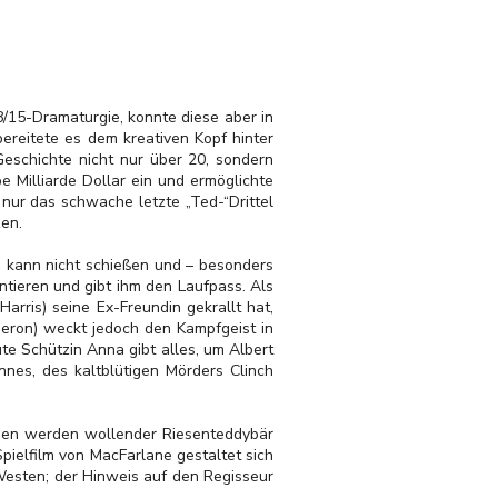
8/15-Dramaturgie, konnte diese aber in
bereitete es dem kreativen Kopf hinter
Geschichte nicht nur über 20, sondern
e Milliarde Dollar ein und ermöglichte
 nur das schwache letzte „Ted-“Drittel
en.
m, kann nicht schießen und – besonders
ntieren und gibt ihm den Laufpass. Als
arris) seine Ex-Freundin gekrallt hat,
heron) weckt jedoch den Kampfgeist in
te Schützin Anna gibt alles, um Albert
nnes, des kaltblütigen Mörders Clinch
chsen werden wollender Riesenteddybär
pielfilm von MacFarlane gestaltet sich
 Westen; der Hinweis auf den Regisseur