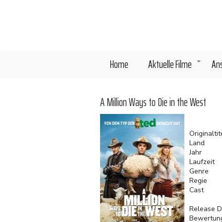
Direkt
zum
Inhalt
Home
Aktuelle Filme
An
+
A Million Ways to Die in the West
Originaltit
Land
Jahr
Laufzeit
Genre
Regie
Cast
Release D
Bewertun