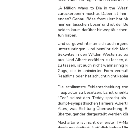
„A Million Ways to Die in the West“ 
zurückerobern möchte. Dabei ist ihm 
enden? Genau. Böse formuliert hat M
hier ein bisschen böser und ist der 
beides kaum darüber hinwegtäuschen, d
tun haben.
Und so gewöhnt man sich auch irgend
unterzubringen. Und bemüht sich MacF
Sexwitze in den Wilden Westen zu pack
aus. Und Albert erzählen zu lassen, 
zu lassen, ist auch nicht wahnsinnig 
Gags, die in animierter Form vermu
Realfilms oder hat schlicht nicht kapi
Die schlimmste Fehlentscheidung tra
Hauptrolle zu besetzen. Es ist unerkl
"Ted" selbst den Teddy sprach) als 
dumpf-sympathischen Farmers Albert ko
Alles, was Richtung Überraschung, Be
überzeugender dargestellt werden kö
MacFarlane ist nicht der erste TV-Ma
damit gescheitert. Natürlich heben M