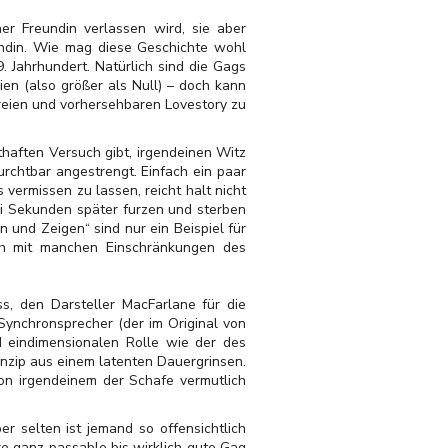
ner Freundin verlassen wird, sie aber
eundin. Wie mag diese Geschichte wohl
Jahrhundert. Natürlich sind die Gags
en (also größer als Null) – doch kann
freien und vorhersehbaren Lovestory zu
aften Versuch gibt, irgendeinen Witz
furchtbar angestrengt.
Einfach ein paar
vermissen zu lassen, reicht halt nicht
ei Sekunden später furzen und sterben
 und Zeigen“ sind nur ein Beispiel für
och mit manchen Einschränkungen des
s, den Darsteller MacFarlane für die
 Synchronsprecher (der im Original von
d eindimensionalen Rolle wie der des
inzip aus einem latenten Dauergrinsen.
von irgendeinem der Schafe vermutlich
r selten ist jemand so offensichtlich
e ganz passable bis wirklich gute Gag