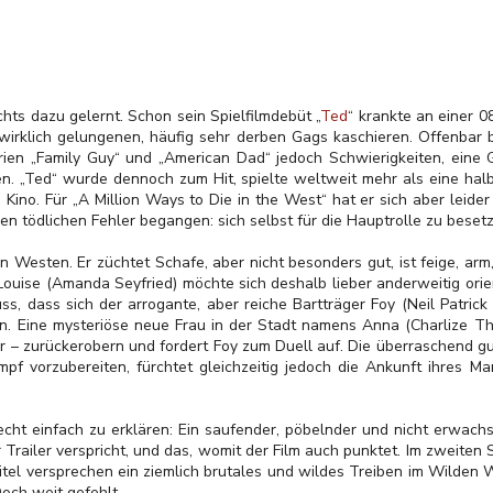
chts dazu gelernt. Schon sein Spielfilmdebüt „
Ted
“ krankte an einer 0
 wirklich gelungenen, häufig sehr derben Gags kaschieren. Offenbar 
ien „Family Guy“ und „American Dad“ jedoch Schwierigkeiten, eine 
en.
„Ted“ wurde dennoch zum Hit, spielte weltweit mehr als eine halb
Kino. Für „A Million Ways to Die in the West“ hat er sich aber leider
 tödlichen Fehler begangen: sich selbst für die Hauptrolle zu besetz
den Westen. Er züchtet Schafe, aber nicht besonders gut, ist feige, ar
 Louise (Amanda Seyfried) möchte sich deshalb lieber anderweitig orie
s, dass sich der arrogante, aber reiche Bartträger Foy (Neil Patrick H
n. Eine mysteriöse neue Frau in der Stadt namens Anna (Charlize T
r – zurückerobern und fordert Foy zum Duell auf. Die überraschend gu
pf vorzubereiten, fürchtet gleichzeitig jedoch die Ankunft ihres Ma
recht einfach zu erklären: Ein saufender, pöbelnder und nicht erwa
r Trailer verspricht, und das, womit der Film auch punktet.
Im zweiten S
Titel versprechen ein ziemlich brutales und wildes Treiben im Wilden
och weit gefehlt.