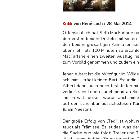
Kritik
von René Loch / 28. Mai 2014
Offensichtlich hat Seth MacFarlane ni
den ersten beiden Dritteln mit vielen
den beiden großartigen Animationsser
über mehr als 100 Minuten zu erzähl
MacFarlane einen zweiten Ausflug ins 
zum Vorbild genommen und zudem einen
Jener Albert ist die Witzfigur im Wil
schlimm – trägt keinen Bart. Freundin
Albert dann auch noch feststellen mus
verliert sein Leben zunehmend an Sin
ihm. Er will Louise – warum auch imme
auf den scheinbar aussichtslosen Kam
(Liam Neeson).
Der große Erfolg von „Ted“ ist wohl 
taugt als Prämisse. Es ist das, was de
die Sache nun wie folgt: Trailer und 
lässt zudem heftige Zoten erwarten. D