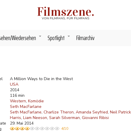
Filmszene.
VON FILMFANS, FÜR FILMFANS
sehen/Wiedersehen
Spotlight
Filmarchiv
+
+
el
A Million Ways to Die in the West
USA
2014
116 min
Western
Komödie
Seth MacFarlane
Seth MacFarlane
Charlize Theron
Amanda Seyfried
Neil Patrick
Harris
Liam Neeson
Sarah Silverman
Giovanni Ribisi
ate
29. Mai 2014
g
4/10