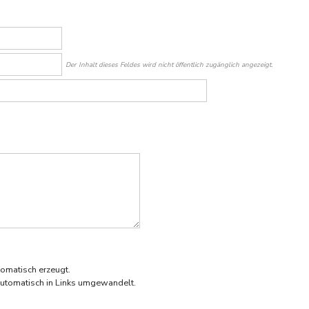
Der Inhalt dieses Feldes wird nicht öffentlich zugänglich angezeigt.
omatisch erzeugt.
utomatisch in Links umgewandelt.