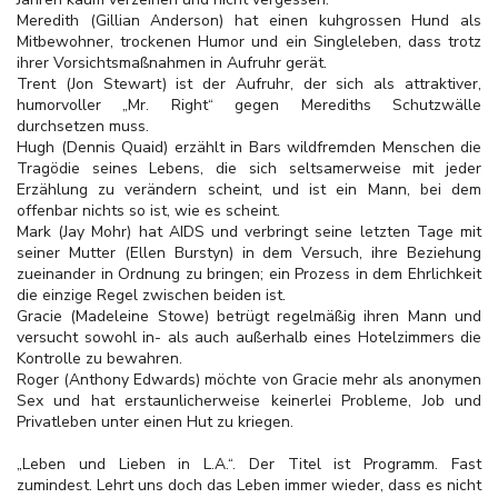
Meredith (Gillian Anderson) hat einen kuhgrossen Hund als
Mitbewohner, trockenen Humor und ein Singleleben, dass trotz
ihrer Vorsichtsmaßnahmen in Aufruhr gerät.
Trent (Jon Stewart) ist der Aufruhr, der sich als attraktiver,
humorvoller „Mr. Right“ gegen Merediths Schutzwälle
durchsetzen muss.
Hugh (Dennis Quaid) erzählt in Bars wildfremden Menschen die
Tragödie seines Lebens, die sich seltsamerweise mit jeder
Erzählung zu verändern scheint, und ist ein Mann, bei dem
offenbar nichts so ist, wie es scheint.
Mark (Jay Mohr) hat AIDS und verbringt seine letzten Tage mit
seiner Mutter (Ellen Burstyn) in dem Versuch, ihre Beziehung
zueinander in Ordnung zu bringen; ein Prozess in dem Ehrlichkeit
die einzige Regel zwischen beiden ist.
Gracie (Madeleine Stowe) betrügt regelmäßig ihren Mann und
versucht sowohl in- als auch außerhalb eines Hotelzimmers die
Kontrolle zu bewahren.
Roger (Anthony Edwards) möchte von Gracie mehr als anonymen
Sex und hat erstaunlicherweise keinerlei Probleme, Job und
Privatleben unter einen Hut zu kriegen.
„Leben und Lieben in L.A.“. Der Titel ist Programm. Fast
zumindest. Lehrt uns doch das Leben immer wieder, dass es nicht