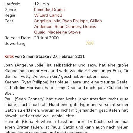
Laufzeit
121 min
Genre
Komödie
Drama
Regie
Willard Carroll
Cast
Angelina Jolie
Ryan Philippe
Gillian
Anderson
Sean Connery
Dennis
Quaid
Madeleine Stowe
Release Date
29. Juni 2000
Bewertung
7/10
Kritik
von Simon Staake / 27. Februar 2011
Joan (Angelina Jolie) ist selbstsicher und sexy, hat eine große
Klappe, noch mehr Herz und wirkt wie die Art von junger Frau, für
die Tom Petty „American Girl“ geschrieben haben muss.
Keenan (Ryan Philippe) hat blaue Haare und eine traurige Seele,
ist halb Jim Morrison, halb Jimmy Dean und doch ganz Clubkid der
90er.
Paul (Sean Connery) hat zwar Krebs, aber trotzdem recht gute
Laune, macht auch als Hund eine gute Figur und versucht seiner
Gattin zu erklären, warum er nicht mit jemandem geschlafen hat,
obwohl und gerade weil er sie liebte.
Hannah (Gena Rowlands) lässt in ihrer TV-Küche schon mal
einen Braten fallen, ist Pauls Gattin und kann auch nach vielen
Jahren kaum verzeihen und nicht vergessen.