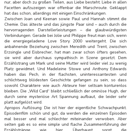
nur, aber doch zu großen Teilen, aus Liebe besteht. Liebe in allen
Facetten aufzuzeigen war offenbar die Marschroute. Geklappt
hat das schon, allerdings mit einigen Einschränkungen.
Zwischen Joan und Keenan sowie Paul und Hannah stimmt die
Chemie. Das älteste und das jüngste Paar sind – auch durch die
hervorragenden Darstellerleistungen – die glaubwürdigsten
Verbindungen. Gerade bei Jolie und Philippe freut man sich, wenn
die energiegeladene Love Story 2000 weitergeht. Die sich
anbahnende Beziehung zwischen Meredith und Trent, zwischen
Erzsingle und Eisbrecher, hat man zwar schon öfters gesehen,
sie wird aber durchaus sympathisch in Szene gesetzt. Dem
Erzählstrang um Mark und seine Mutter wird leider viel zu wenig
Platz gewidmet. Und Madeleine Stowe und
Anthony Edwards
haben das Pech, in der flachsten, uninteressantesten und
schlichtweg blödesten Geschichte gefangen zu sein, so dass
sowohl Charaktere wie auch Akteure hier seltsam konturenlos
bleiben. Die „Wild Card“ bleibt schließlich der ominöse Hugh, der
durch seine mysteriöse Art Spannung aufbaut, die leider sehr
platt aufgelöst wird.
Apropos Auflösung: Die ist hier der eigentliche Schwachpunkt.
Episodenfilm schön und gut, da werden die einzelnen Episoden
mal besser und mal schlechter miteinander verwoben. Aber
selten gab es so eine simple und flache Zusammenführung der
Erzählstränge wie hier. Überhaupt sorgt die