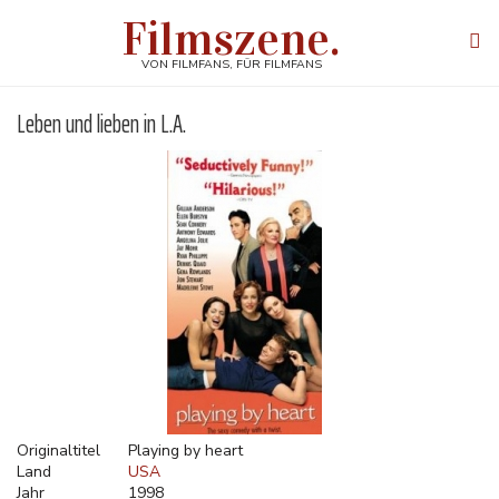
Direkt
Filmszene.
zum
Tog
Inhalt
navi
VON FILMFANS, FÜR FILMFANS
Leben und lieben in L.A.
Originaltitel
Playing by heart
Land
USA
Jahr
1998