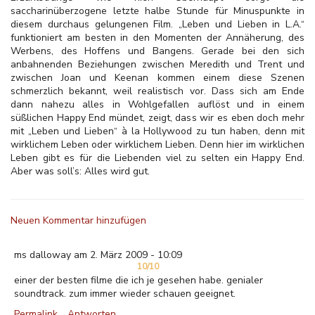
saccharinüberzogene letzte halbe Stunde für Minuspunkte in
diesem durchaus gelungenen Film. „Leben und Lieben in L.A.“
funktioniert am besten in den Momenten der Annäherung, des
Werbens, des Hoffens und Bangens. Gerade bei den sich
anbahnenden Beziehungen zwischen Meredith und Trent und
zwischen Joan und Keenan kommen einem diese Szenen
schmerzlich bekannt, weil realistisch vor. Dass sich am Ende
dann nahezu alles in Wohlgefallen auflöst und in einem
süßlichen Happy End mündet, zeigt, dass wir es eben doch mehr
mit „Leben und Lieben“ à la Hollywood zu tun haben, denn mit
wirklichem Leben oder wirklichem Lieben. Denn hier im wirklichen
Leben gibt es für die Liebenden viel zu selten ein Happy End.
Aber was soll’s: Alles wird gut.
Neuen Kommentar hinzufügen
ms dalloway am 2. März 2009 - 10:09
10/10
einer der besten filme die ich je gesehen habe. genialer
soundtrack. zum immer wieder schauen geeignet.
Permalink
Antworten