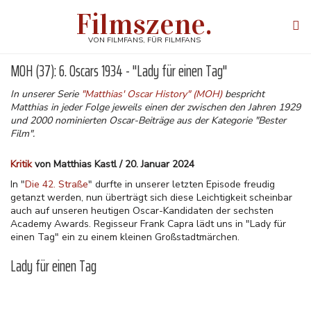
Direkt
Filmszene.
zum
Tog
Inhalt
navi
VON FILMFANS, FÜR FILMFANS
MOH (37): 6. Oscars 1934 - "Lady für einen Tag"
In unserer Serie
"Matthias' Oscar History" (MOH)
bespricht
Matthias in jeder Folge jeweils einen der zwischen den Jahren 1929
und 2000 nominierten Oscar-Beiträge aus der Kategorie "Bester
Film".
Kritik
von Matthias Kastl / 20. Januar 2024
In "
Die 42. Straße
" durfte in unserer letzten Episode freudig
getanzt werden, nun überträgt sich diese Leichtigkeit scheinbar
auch auf unseren heutigen Oscar-Kandidaten der sechsten
Academy Awards. Regisseur Frank Capra lädt uns in "Lady für
einen Tag" ein zu einem kleinen Großstadtmärchen.
Lady für einen Tag