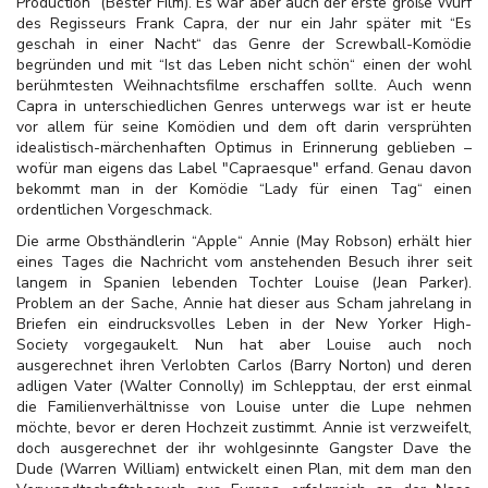
Production“ (Bester Film). Es war aber auch der erste große Wurf
des Regisseurs Frank Capra, der nur ein Jahr später mit “Es
geschah in einer Nacht“ das Genre der Screwball-Komödie
begründen und mit “Ist das Leben nicht schön“ einen der wohl
berühmtesten Weihnachtsfilme erschaffen sollte. Auch wenn
Capra in unterschiedlichen Genres unterwegs war ist er heute
vor allem für seine Komödien und dem oft darin versprühten
idealistisch-märchenhaften Optimus in Erinnerung geblieben –
wofür man eigens das Label "Capraesque" erfand. Genau davon
bekommt man in der Komödie “Lady für einen Tag“ einen
ordentlichen Vorgeschmack.
Die arme Obsthändlerin “Apple“ Annie (May Robson) erhält hier
eines Tages die Nachricht vom anstehenden Besuch ihrer seit
langem in Spanien lebenden Tochter Louise (Jean Parker).
Problem an der Sache, Annie hat dieser aus Scham jahrelang in
Briefen ein eindrucksvolles Leben in der New Yorker High-
Society vorgegaukelt. Nun hat aber Louise auch noch
ausgerechnet ihren Verlobten Carlos (Barry Norton) und deren
adligen Vater (Walter Connolly) im Schlepptau, der erst einmal
die Familienverhältnisse von Louise unter die Lupe nehmen
möchte, bevor er deren Hochzeit zustimmt. Annie ist verzweifelt,
doch ausgerechnet der ihr wohlgesinnte Gangster Dave the
Dude (Warren William) entwickelt einen Plan, mit dem man den