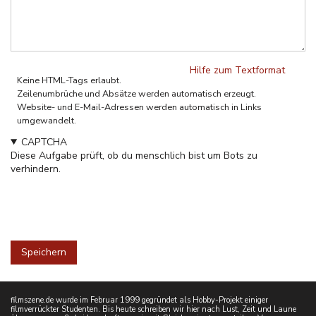
Hilfe zum Textformat
Keine HTML-Tags erlaubt.
Zeilenumbrüche und Absätze werden automatisch erzeugt.
Website- und E-Mail-Adressen werden automatisch in Links
umgewandelt.
CAPTCHA
Diese Aufgabe prüft, ob du menschlich bist um Bots zu
verhindern.
filmszene.de wurde im Februar 1999 gegründet als Hobby-Projekt einiger
filmverrückter Studenten. Bis heute schreiben wir hier nach Lust, Zeit und Laune