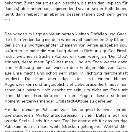
bekommt. Zwar dauert es ein bisschen, bis man den (typisch für
damals) übertrieben cool agierenden Dave in seiner Rolle lieben
lernt, dann fiebert man aber bei dessen Plänen doch sehr gerne
mit.
Das wiederum liegt an vielen netten kleinen Einfällen und Gags,
die oft in Verbindung mit dem wundervoll spielenden Guy Kibbee,
der sich als wortgewandter Ehemann von Annie ausgeben soll,
auftreten. Je mehr die Handlung dabei in Richtung großes Finish
rückt, welches in Sachen Aufbau ein klein wenig an “Der Clou“
erinnert, desto mehr Spaß hat man. Und am Ende wartet dann
eine Auflösung, die nun wirklich dem heutigen Bild von Capra
alle Ehre macht und schon sehr stark in Richtung märchenhaft
tendiert. Da man aber das alles mit einem kleinen
Augenzwinkern und unglaublich viel Liebe präsentiert, muss man
schon aus hartem Holz geschnitzt sein, um nicht am Ende mit
einer kleinen Freudenträne in den Augen diesen seltenen
Moment herzerwärmender Großstadt-Utopie zu genießen.
Für das damalige Publikum war das angesichts einer gerade
überstandenen Wirtschaftsdepression sicher Balsam auf die
wunde Seele. “Lady für einen Tag“ ist aber auch für das heutige
Publikum noch ein über weite Strecken gelungener Wohlfühlfilm