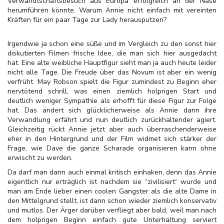
Verwandtschaftsbesuch aus Europa erfolgreich an der Nase
herumführen könnte. Warum Annie nicht einfach mit vereinten
Kräften für ein paar Tage zur Lady herausputzen?
Irgendwie ja schon eine süße und im Vergleich zu den sonst hier
diskutierten Filmen frische Idee, die man sich hier ausgedacht
hat. Eine alte weibliche Hauptfigur sieht man ja auch heute leider
nicht alle Tage. Die Freude über das Novum ist aber ein wenig
verfrüht. May Robson spielt die Figur zumindest zu Beginn eher
nervtötend schrill, was einen ziemlich holprigen Start und
deutlich weniger Sympathie als erhofft für diese Figur zur Folge
hat. Das ändert sich glücklicherweise als Annie dann ihre
Verwandlung erfährt und nun deutlich zurückhaltender agiert.
Gleichzeitig rückt Annie jetzt aber auch überraschenderweise
eher in den Hintergrund und der Film widmet sich stärker der
Frage, wie Dave die ganze Scharade organisieren kann ohne
erwischt zu werden.
Da darf man dann auch einmal kritisch einhaken, denn das Annie
eigentlich nur erträglich ist nachdem sie “zivilisiert“ wurde und
man am Ende lieber einen coolen Gangster als die alte Dame in
den Mittelgrund stellt, ist dann schon wieder ziemlich konservativ
und mutlos. Der Ärger darüber verfliegt aber bald, weil man nach
dem holprigen Beginn einfach gute Unterhaltung serviert