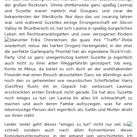
der großen Rockstars: Vinnie (mittlerweile ganz spießig Lavinia)
und Suzette waren nämlich mal Groupies, und zwar die
bekanntesten der Westküste. Nur dass das vor zwanzig Jahren
war, und während Suzettes einzige Errungenschaft ein Silicon
Valley im Brustbereich ist, hat sich Lavinia in spießig-bürgerliches
Leben mit Rechtsanwaltsgatten und zwei verzogenen Kindern
(darunter Erika
Christensen, die quasi ihre "Traffic"-Rolle
wiederholt, minus der harten Drogen) hereingelebt, in der eher
die perfekte Gartenparty Priorität hat als irgendeine Rock'n'roll-
Party. Und so ganz uneigennützig kommt Suzette ja eigentlich
auch nicht zu ihrer alten Weggefährtin gestolpert: Job weg,
Konto im Minus, da bietet es sich doch an der wohlhabenden
Freundin mal einen Besuch abzustatten: Dass sie allerdings auch
noch den so gehemmten wie neurotischen Schriftsteller Harry
(Geoffrey Rush) mit im Gepäck hat, verbessert Lavinias
erschreckten ersten Eindruck nicht gerade. Da hat also Suzette
noch einiges zu tun, um Lavinia ihr altes Ich schmackhaft zu
machen und auch deren Familie aufzuzeigen, was für eine
lebenslustige Person dort eigentlich als Gattin und Mutter direkt
vor ihnen steht.
Leider, leider geht dieses "einiges zu tun" nicht nur viel zu
schnell sondern auch nach allen Konventionen dieser
Komödienuntergattung, in der jemand sein verschüttetes Ich