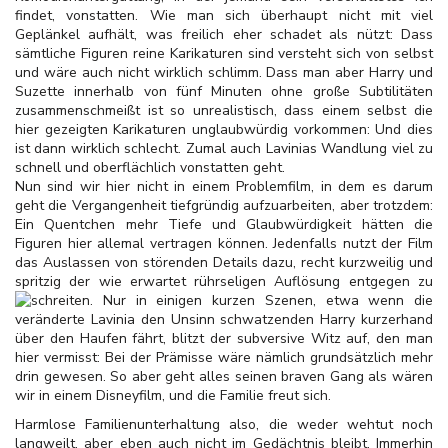
findet, vonstatten. Wie man sich überhaupt nicht mit viel
Geplänkel aufhält, was freilich eher schadet als nützt: Dass
sämtliche Figuren reine Karikaturen sind versteht sich von selbst
und wäre auch nicht wirklich schlimm. Dass man aber Harry und
Suzette innerhalb von fünf Minuten ohne große Subtilitäten
zusammenschmeißt ist so unrealistisch, dass einem selbst die
hier gezeigten Karikaturen unglaubwürdig vorkommen: Und dies
ist dann wirklich schlecht. Zumal auch Lavinias Wandlung viel zu
schnell und oberflächlich vonstatten geht.
Nun sind wir hier nicht in einem Problemfilm, in dem es darum
geht die Vergangenheit tiefgründig aufzuarbeiten, aber trotzdem:
Ein Quentchen mehr Tiefe und Glaubwürdigkeit hätten die
Figuren hier allemal vertragen können. Jedenfalls nutzt der Film
das Auslassen von störenden Details dazu, recht kurzweilig und
spritzig der wie erwartet rührseligen Auflösung entgegen zu
schreiten. Nur in einigen kurzen Szenen, etwa
wenn die
veränderte Lavinia den Unsinn schwatzenden Harry kurzerhand
über den Haufen fährt, blitzt der subversive Witz auf, den man
hier vermisst: Bei der Prämisse wäre nämlich grundsätzlich mehr
drin gewesen. So aber geht alles seinen braven Gang als wären
wir in einem Disneyfilm, und die Familie freut sich.
Harmlose Familienunterhaltung also, die weder wehtut noch
langweilt, aber eben auch nicht im Gedächtnis bleibt. Immerhin