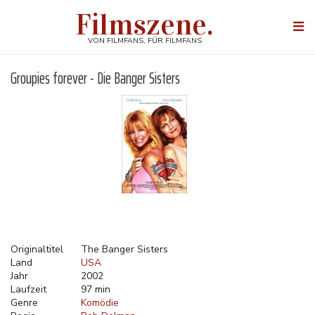
Direkt
Filmszene.
zum
Togg
Inhalt
navi
VON FILMFANS, FÜR FILMFANS
Groupies forever - Die Banger Sisters
Originaltitel
The Banger Sisters
Land
USA
Jahr
2002
Laufzeit
97 min
Genre
Komödie