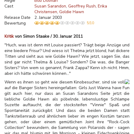
Regie
Bob Dolman
Cast
Susan Sarandon
Geoffrey Rush
Erika
Christensen
Goldie Hawn
Release Date
2. Januar 2003
Bewertung
5/10
Kritik
von Simon Staake / 30. Januar 2011
"Huch, was ist denn mit Louise passiert? Trägt beige Anzüge und
eine biedere Frisur? Und wieso ist Thelma jetzt blond, hat dickere
Titten und sieht aus wie Goldie Hawn? Wie jetzt, sagen Sie, das
sind gar nicht Thelma & Louise? Sondern? Die was, die Banger
Sisters? Von wem so genannt, Frank Zappa? Kenn ich nicht. Hmm,
aber ich hätte schwören können..."
Wenn es ihnen so geht wie diesem Kinobesucher, sind sie voll
auf die Banger Sisters hereingefallen: Girls Just Wanna have Fun
gilt auch hier, nur dass an Susan Sarandons Seite jetzt die
liebliche Goldie Hawn als pöbelnde, lebenslustige Schlampe
Suzette auftaucht, die der stocksteifen "Vinnie" Spaß und
Spontaneität zurückgibt: Und dass die beiden Damen statt
Tankstellenraub und ähnlichem lieber im engen Kostüm tanzen
gehen, oder über einem gemütlichen Joint ihre "Rock-Cock
Collection" bewundern, die Sammlung von Polaroids der - sagen
wir das mal blumig mit Jim Morrison - kleinen Eidechsenkönige