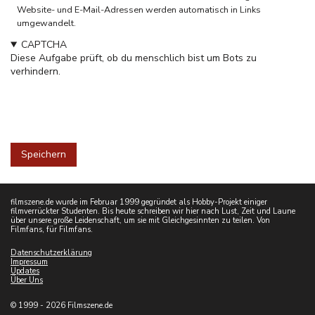
Website- und E-Mail-Adressen werden automatisch in Links
umgewandelt.
CAPTCHA
Diese Aufgabe prüft, ob du menschlich bist um Bots zu
verhindern.
filmszene.de wurde im Februar 1999 gegründet als Hobby-Projekt einiger
filmverrückter Studenten. Bis heute schreiben wir hier nach Lust, Zeit und Laune
über unsere große Leidenschaft, um sie mit Gleichgesinnten zu teilen. Von
Filmfans, für Filmfans.
Datenschutzerklärung
Impressum
Updates
Über Uns
© 1999 - 2026 Filmszene.de