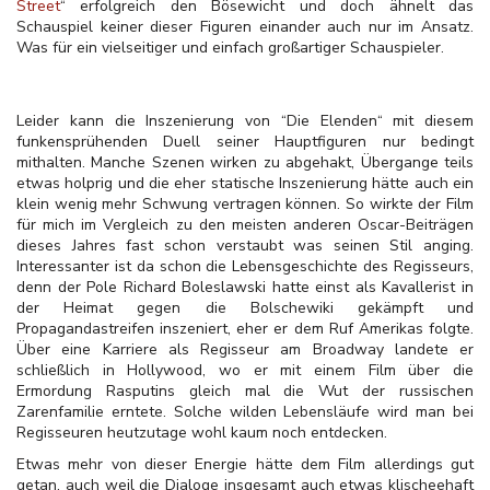
Street
“ erfolgreich den Bösewicht und doch ähnelt das
Schauspiel keiner dieser Figuren einander auch nur im Ansatz.
Was für ein vielseitiger und einfach großartiger Schauspieler.
Leider kann die Inszenierung von “Die Elenden“ mit diesem
funkensprühenden Duell seiner Hauptfiguren nur bedingt
mithalten. Manche Szenen wirken zu abgehakt, Übergange teils
etwas holprig und die eher statische Inszenierung hätte auch ein
klein wenig mehr Schwung vertragen können. So wirkte der Film
für mich im Vergleich zu den meisten anderen Oscar-Beiträgen
dieses Jahres fast schon verstaubt was seinen Stil anging.
Interessanter ist da schon die Lebensgeschichte des Regisseurs,
denn der Pole Richard Boleslawski hatte einst als Kavallerist in
der Heimat gegen die Bolschewiki gekämpft und
Propagandastreifen inszeniert, eher er dem Ruf Amerikas folgte.
Über eine Karriere als Regisseur am Broadway landete er
schließlich in Hollywood, wo er mit einem Film über die
Ermordung Rasputins gleich mal die Wut der russischen
Zarenfamilie erntete. Solche wilden Lebensläufe wird man bei
Regisseuren heutzutage wohl kaum noch entdecken.
Etwas mehr von dieser Energie hätte dem Film allerdings gut
getan, auch weil die Dialoge insgesamt auch etwas klischeehaft