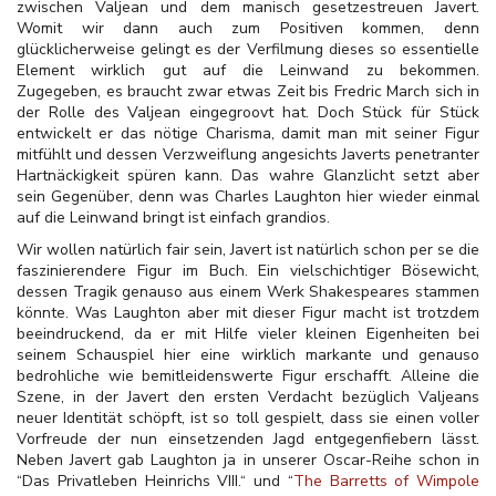
zwischen Valjean und dem manisch gesetzestreuen Javert.
Womit wir dann auch zum Positiven kommen, denn
glücklicherweise gelingt es der Verfilmung dieses so essentielle
Element wirklich gut auf die Leinwand zu bekommen.
Zugegeben, es braucht zwar etwas Zeit bis Fredric March sich in
der Rolle des Valjean eingegroovt hat. Doch Stück für Stück
entwickelt er das nötige Charisma, damit man mit seiner Figur
mitfühlt und dessen Verzweiflung angesichts Javerts penetranter
Hartnäckigkeit spüren kann. Das wahre Glanzlicht setzt aber
sein Gegenüber, denn was Charles Laughton hier wieder einmal
auf die Leinwand bringt ist einfach grandios.
Wir wollen natürlich fair sein, Javert ist natürlich schon per se die
faszinierendere Figur im Buch. Ein vielschichtiger Bösewicht,
dessen Tragik genauso aus einem Werk Shakespeares stammen
könnte. Was Laughton aber mit dieser Figur macht ist trotzdem
beeindruckend, da er mit Hilfe vieler kleinen Eigenheiten bei
seinem Schauspiel hier eine wirklich markante und genauso
bedrohliche wie bemitleidenswerte Figur erschafft. Alleine die
Szene, in der Javert den ersten Verdacht bezüglich Valjeans
neuer Identität schöpft, ist so toll gespielt, dass sie einen voller
Vorfreude der nun einsetzenden Jagd entgegenfiebern lässt.
Neben Javert gab Laughton ja in unserer Oscar-Reihe schon in
“Das Privatleben Heinrichs VIII.“ und “
The Barretts of Wimpole