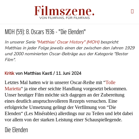
Direkt
Filmszene.
zum
Tog
Inhalt
navi
VON FILMFANS, FÜR FILMFANS
MOH (59): 8. Oscars 1936 - "Die Elenden"
In unserer Serie
"Matthias' Oscar History" (MOH)
bespricht
Matthias in jeder Folge jeweils einen der zwischen den Jahren 1929
und 2000 nominierten Oscar-Beiträge aus der Kategorie "Bester
Film".
Kritik
von Matthias Kastl / 11. Juni 2024
Letztes Mal hatten wir in unserer Oscar-Reihe mit “
Tolle
Marietta
“ ja eine eher seichte Handlung vorgesetzt bekommen.
Unser heutiger Film möchte sich dagegen an der Zubereitung
eines deutlich anspruchsvolleren Rezepts versuchen. Eine
erfolgreiche Umsetzung gelingt der Verfilmung von “Die
Elenden“ (Les Misérables) allerdings nur zu Teilen und lebt dabei
vor allem von der starken Leistung einer Schauspiellegende.
Die Elenden