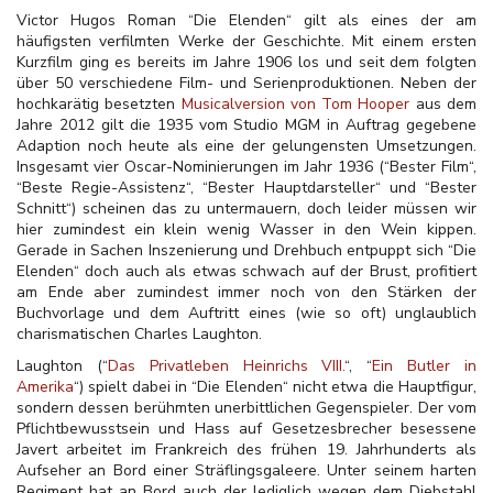
Victor Hugos Roman “Die Elenden“ gilt als eines der am
häufigsten verfilmten Werke der Geschichte. Mit einem ersten
Kurzfilm ging es bereits im Jahre 1906 los und seit dem folgten
über 50 verschiedene Film- und Serienproduktionen. Neben der
hochkarätig besetzten
Musicalversion von Tom Hooper
aus dem
Jahre 2012 gilt die 1935 vom Studio MGM in Auftrag gegebene
Adaption noch heute als eine der gelungensten Umsetzungen.
Insgesamt vier Oscar-Nominierungen im Jahr 1936 (“Bester Film“,
“Beste Regie-Assistenz“, “Bester Hauptdarsteller“ und “Bester
Schnitt“) scheinen das zu untermauern, doch leider müssen wir
hier zumindest ein klein wenig Wasser in den Wein kippen.
Gerade in Sachen Inszenierung und Drehbuch entpuppt sich “Die
Elenden“ doch auch als etwas schwach auf der Brust, profitiert
am Ende aber zumindest immer noch von den Stärken der
Buchvorlage und dem Auftritt eines (wie so oft) unglaublich
charismatischen Charles Laughton.
Laughton (“
Das Privatleben Heinrichs VIII.
“, “
Ein Butler in
Amerika
“) spielt dabei in “Die Elenden“ nicht etwa die Hauptfigur,
sondern dessen berühmten unerbittlichen Gegenspieler. Der vom
Pflichtbewusstsein und Hass auf Gesetzesbrecher besessene
Javert arbeitet im Frankreich des frühen 19. Jahrhunderts als
Aufseher an Bord einer Sträflingsgaleere. Unter seinem harten
Regiment hat an Bord auch der lediglich wegen dem Diebstahl