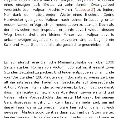
eines einzigen Laib Brotes zu zehn Jahren Zwangsarbeit
verurteilte Jean Valjean (Fredric March, “
Liebesleid
“) zu leiden.
Nur dank der motivierenden Worte eines Bischofs (Cedric
Hardwicke) gelingt es Valjean nach seiner Entlassung unter
neuem Namen erfolgreich ein neues Leben zu starten. Doch als
der inzwischen zum Inspector ernannte Javert wieder dessen
Weg kreuzt droht ein kleiner Fehler von Valjean Javerts
unbarmherzigen Jagdinstinkt zu aktivieren. Und so beginnt ein
Katz-und-Maus-Spiel, das Literaturgeschichte geschrieben hat.
Es ist natürlich eine ziemliche Mammutaufgabe den über 1000
Seiten starken Roman von Victor Hugo auf nicht einmal zwei
Stunden Zelluloid zu packen. Und leider entpuppen sich am Ende
von “Die Elenden“ 108 Minuten dann doch als zu wenig Zeit, um
all die interessanten Fäden der Geschichte auf überzeugende
Art und Weise miteinander zu verweben. Es beginnt schon damit,
dass man relativ schnell in das Abenteuer geworfen wird und
Valjean ohne Vorgeschichte das erste Mal direkt bei seinem
Gerichtsprozess antrifft. Ein klein bisschen mehr Zeit, um mit
dieser Figur warm zu werden, wäre hier schon ganz hilfreich
gewesen. Ähnlich zügig geht es dann auch mit der Story weiter,
bei der man natürlich vieles sehr knapp halten muss und manche