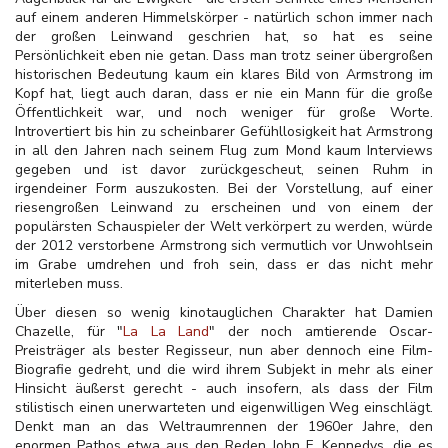
auf einem anderen Himmelskörper - natürlich schon immer nach
der großen Leinwand geschrien hat, so hat es seine
Persönlichkeit eben nie getan. Dass man trotz seiner übergroßen
historischen Bedeutung kaum ein klares Bild von Armstrong im
Kopf hat, liegt auch daran, dass er nie ein Mann für die große
Öffentlichkeit war, und noch weniger für große Worte.
Introvertiert bis hin zu scheinbarer Gefühllosigkeit hat Armstrong
in all den Jahren nach seinem Flug zum Mond kaum Interviews
gegeben und ist davor zurückgescheut, seinen Ruhm in
irgendeiner Form auszukosten. Bei der Vorstellung, auf einer
riesengroßen Leinwand zu erscheinen und von einem der
populärsten Schauspieler der Welt verkörpert zu werden, würde
der 2012 verstorbene Armstrong sich vermutlich vor Unwohlsein
im Grabe umdrehen und froh sein, dass er das nicht mehr
miterleben muss.
Über diesen so wenig kinotauglichen Charakter hat Damien
Chazelle, für "
La La Land
" der noch amtierende Oscar-
Preisträger als bester Regisseur, nun aber dennoch eine Film-
Biografie gedreht, und die wird ihrem Subjekt in mehr als einer
Hinsicht äußerst gerecht - auch insofern, als dass der Film
stilistisch einen unerwarteten und eigenwilligen Weg einschlägt.
Denkt man an das Weltraumrennen der 1960er Jahre, den
enormen Pathos etwa aus den Reden John F. Kennedys, die es