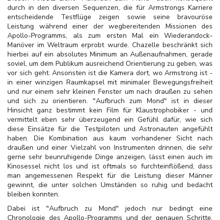
durch in den diversen Sequenzen, die für Armstrongs Karriere
entscheidende Testflüge zeigen sowie seine bravouröse
Leistung während einer der wegbereitenden Missionen des
Apollo-Programms, als zum ersten Mal ein Wiederandock-
Manöver im Weltraum erprobt wurde. Chazelle beschränkt sich
hierbei auf ein absolutes Minimum an Außenaufnahmen, gerade
soviel, um dem Publikum ausreichend Orientierung zu geben, was
vor sich geht. Ansonsten ist die Kamera dort, wo Armstrong ist -
in einer winzigen Raumkapsel mit minimaler Bewegungsfreiheit
und nur einem sehr kleinen Fenster um nach draußen zu sehen
und sich zu orientieren. "Aufbruch zum Mond" ist in dieser
Hinsicht ganz bestimmt kein Film für Klaustrophobiker - und
vermittelt eben sehr überzeugend ein Gefühl dafür, wie sich
diese Einsätze für die Testpiloten und Astronauten angefühlt
haben. Die Kombination aus kaum vorhandener Sicht nach
draußen und einer Vielzahl von Instrumenten drinnen, die sehr
gerne sehr beunruhigende Dinge anzeigen, lässt einen auch im
Kinosessel nicht los und ist oftmals so furchteinflößend, dass
man angemessenen Respekt für die Leistung dieser Männer
gewinnt, die unter solchen Umständen so ruhig und bedacht
bleiben konnten.
Dabei ist "Aufbruch zu Mond" jedoch nur bedingt eine
Chronologie des Apollo-Programms und der genauen Schritte,