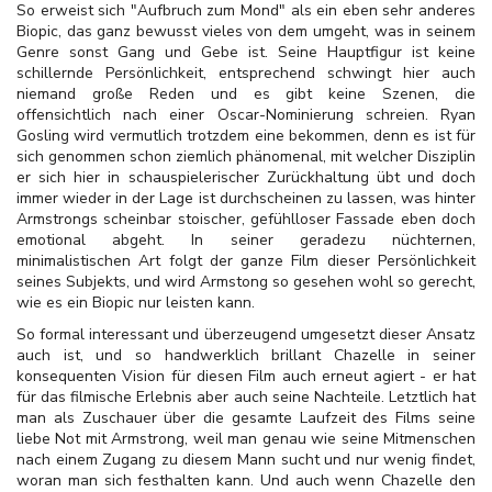
So erweist sich "Aufbruch zum Mond" als ein eben sehr anderes
Biopic, das ganz bewusst vieles von dem umgeht, was in seinem
Genre sonst Gang und Gebe ist. Seine Hauptfigur ist keine
schillernde Persönlichkeit, entsprechend schwingt hier auch
niemand große Reden und es gibt keine Szenen, die
offensichtlich nach einer Oscar-Nominierung schreien. Ryan
Gosling wird vermutlich trotzdem eine bekommen, denn es ist für
sich genommen schon ziemlich phänomenal, mit welcher Disziplin
er sich hier in schauspielerischer Zurückhaltung übt und doch
immer wieder in der Lage ist durchscheinen zu lassen, was hinter
Armstrongs scheinbar stoischer, gefühlloser Fassade eben doch
emotional abgeht. In seiner geradezu nüchternen,
minimalistischen Art folgt der ganze Film dieser Persönlichkeit
seines Subjekts, und wird Armstong so gesehen wohl so gerecht,
wie es ein Biopic nur leisten kann.
So formal interessant und überzeugend umgesetzt dieser Ansatz
auch ist, und so handwerklich brillant Chazelle in seiner
konsequenten Vision für diesen Film auch erneut agiert - er hat
für das filmische Erlebnis aber auch seine Nachteile. Letztlich hat
man als Zuschauer über die gesamte Laufzeit des Films seine
liebe Not mit Armstrong, weil man genau wie seine Mitmenschen
nach einem Zugang zu diesem Mann sucht und nur wenig findet,
woran man sich festhalten kann. Und auch wenn Chazelle den