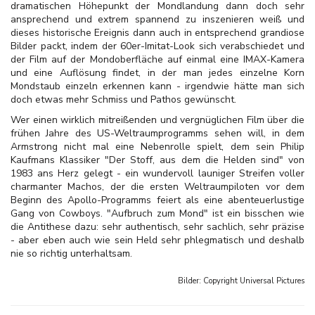
dramatischen Höhepunkt der Mondlandung dann doch sehr
ansprechend und extrem spannend zu inszenieren weiß und
dieses historische Ereignis dann auch in entsprechend grandiose
Bilder packt, indem der 60er-Imitat-Look sich verabschiedet und
der Film auf der Mondoberfläche auf einmal eine IMAX-Kamera
und eine Auflösung findet, in der man jedes einzelne Korn
Mondstaub einzeln erkennen kann - irgendwie hätte man sich
doch etwas mehr Schmiss und Pathos gewünscht.
Wer einen wirklich mitreißenden und vergnüglichen Film über die
frühen Jahre des US-Weltraumprogramms sehen will, in dem
Armstrong nicht mal eine Nebenrolle spielt, dem sein Philip
Kaufmans Klassiker "Der Stoff, aus dem die Helden sind" von
1983 ans Herz gelegt - ein wundervoll launiger Streifen voller
charmanter Machos, der die ersten Weltraumpiloten vor dem
Beginn des Apollo-Programms feiert als eine abenteuerlustige
Gang von Cowboys. "Aufbruch zum Mond" ist ein bisschen wie
die Antithese dazu: sehr authentisch, sehr sachlich, sehr präzise
- aber eben auch wie sein Held sehr phlegmatisch und deshalb
nie so richtig unterhaltsam.
Bilder: Copyright
Universal Pictures