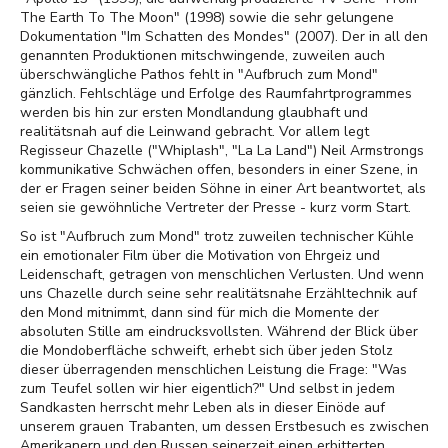
The Earth To The Moon" (1998) sowie die sehr gelungene
Dokumentation "Im Schatten des Mondes" (2007). Der in all den
genannten Produktionen mitschwingende, zuweilen auch
überschwängliche Pathos fehlt in "Aufbruch zum Mond"
gänzlich. Fehlschläge und Erfolge des Raumfahrtprogrammes
werden bis hin zur ersten Mondlandung glaubhaft und
realitätsnah auf die Leinwand gebracht. Vor allem legt
Regisseur Chazelle ("Whiplash", "La La Land") Neil Armstrongs
kommunikative Schwächen offen, besonders in einer Szene, in
der er Fragen seiner beiden Söhne in einer Art beantwortet, als
seien sie gewöhnliche Vertreter der Presse - kurz vorm Start.
So ist "Aufbruch zum Mond" trotz zuweilen technischer Kühle
ein emotionaler Film über die Motivation von Ehrgeiz und
Leidenschaft, getragen von menschlichen Verlusten. Und wenn
uns Chazelle durch seine sehr realitätsnahe Erzähltechnik auf
den Mond mitnimmt, dann sind für mich die Momente der
absoluten Stille am eindrucksvollsten. Während der Blick über
die Mondoberfläche schweift, erhebt sich über jeden Stolz
dieser überragenden menschlichen Leistung die Frage: "Was
zum Teufel sollen wir hier eigentlich?" Und selbst in jedem
Sandkasten herrscht mehr Leben als in dieser Einöde auf
unserem grauen Trabanten, um dessen Erstbesuch es zwischen
Amerikanern und den Russen seinerzeit einen erbitterten