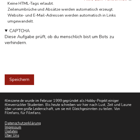
Keine HTML-Tags erlaubt.
Zeilenumbrüche und Absätze werden automatisch erzeugt.
Website- und E-Mail-Adressen werden automatisch in Links
umgewandelt.
CAPTCHA
Diese Aufgabe prüft, ob du menschlich bist um Bots zu
verhindern.
filmszene.de wurde im Februar 1999 gegründet als Hobby-Projekt einiger
filmverrückter Studenten. Bis heute schreiben wir hier nach Lust, Zeit und Laune
über unsere große Leidenschaft, um sie mit Gleichgesinnten zu teilen. Von
Filmfans, für Filmfans.
Datenschutzerklärung
Impressum
Updates
Über Uns