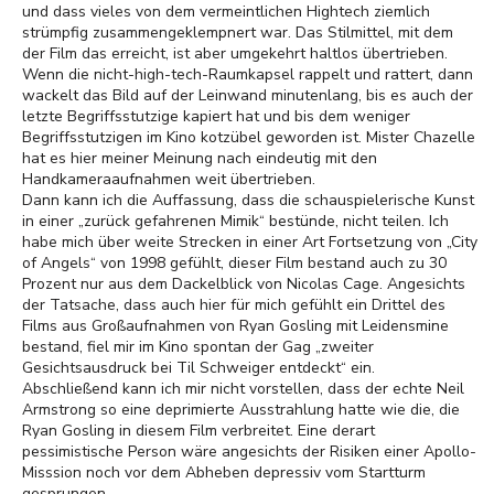
und dass vieles von dem vermeintlichen Hightech ziemlich
strümpfig zusammengeklempnert war. Das Stilmittel, mit dem
der Film das erreicht, ist aber umgekehrt haltlos übertrieben.
Wenn die nicht-high-tech-Raumkapsel rappelt und rattert, dann
wackelt das Bild auf der Leinwand minutenlang, bis es auch der
letzte Begriffsstutzige kapiert hat und bis dem weniger
Begriffsstutzigen im Kino kotzübel geworden ist. Mister Chazelle
hat es hier meiner Meinung nach eindeutig mit den
Handkameraaufnahmen weit übertrieben.
Dann kann ich die Auffassung, dass die schauspielerische Kunst
in einer „zurück gefahrenen Mimik“ bestünde, nicht teilen. Ich
habe mich über weite Strecken in einer Art Fortsetzung von „City
of Angels“ von 1998 gefühlt, dieser Film bestand auch zu 30
Prozent nur aus dem Dackelblick von Nicolas Cage. Angesichts
der Tatsache, dass auch hier für mich gefühlt ein Drittel des
Films aus Großaufnahmen von Ryan Gosling mit Leidensmine
bestand, fiel mir im Kino spontan der Gag „zweiter
Gesichtsausdruck bei Til Schweiger entdeckt“ ein.
Abschließend kann ich mir nicht vorstellen, dass der echte Neil
Armstrong so eine deprimierte Ausstrahlung hatte wie die, die
Ryan Gosling in diesem Film verbreitet. Eine derart
pessimistische Person wäre angesichts der Risiken einer Apollo-
Misssion noch vor dem Abheben depressiv vom Startturm
gesprungen.