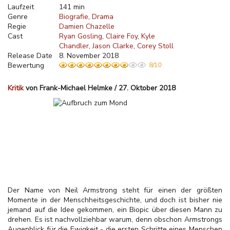
Laufzeit
141 min
Genre
Biografie
Drama
Regie
Damien Chazelle
Cast
Ryan Gosling
Claire Foy
Kyle
Chandler
Jason Clarke
Corey Stoll
Release Date
8. November 2018
Bewertung
8/10
Kritik
von Frank-Michael Helmke / 27. Oktober 2018
Der Name von Neil Armstrong steht für einen der größten
Momente in der Menschheitsgeschichte, und doch ist bisher nie
jemand auf die Idee gekommen, ein Biopic über diesen Mann zu
drehen. Es ist nachvollziehbar warum, denn obschon Armstrongs
Augenblick für die Ewigkeit - die ersten Schritte eines Menschen