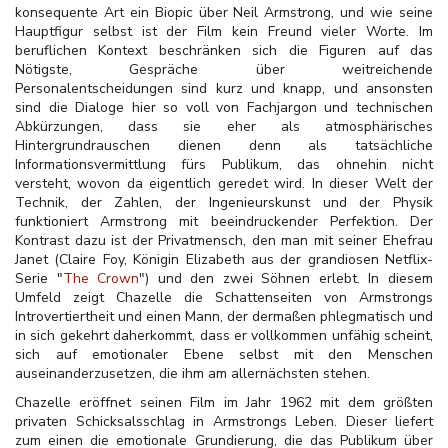
konsequente Art ein Biopic über Neil Armstrong, und wie seine
Hauptfigur selbst ist der Film kein Freund vieler Worte. Im
beruflichen Kontext beschränken sich die Figuren auf das
Nötigste, Gespräche über weitreichende
Personalentscheidungen sind kurz und knapp, und ansonsten
sind die Dialoge hier so voll von Fachjargon und technischen
Abkürzungen, dass sie eher als atmosphärisches
Hintergrundrauschen dienen denn als tatsächliche
Informationsvermittlung fürs Publikum, das ohnehin nicht
versteht, wovon da eigentlich geredet wird. In dieser Welt der
Technik, der Zahlen, der Ingenieurskunst und der Physik
funktioniert Armstrong mit beeindruckender Perfektion. Der
Kontrast dazu ist der Privatmensch, den man mit seiner Ehefrau
Janet (Claire Foy, Königin Elizabeth aus der grandiosen Netflix-
Serie "
The Crown
") und den zwei Söhnen erlebt. In diesem
Umfeld zeigt Chazelle die Schattenseiten von Armstrongs
Introvertiertheit und einen Mann, der dermaßen phlegmatisch und
in sich gekehrt daherkommt, dass er vollkommen unfähig scheint,
sich auf emotionaler Ebene selbst mit den Menschen
auseinanderzusetzen, die ihm am allernächsten stehen.
Chazelle eröffnet seinen Film im Jahr 1962 mit dem größten
privaten Schicksalsschlag in Armstrongs Leben. Dieser liefert
zum einen die emotionale Grundierung, die das Publikum über