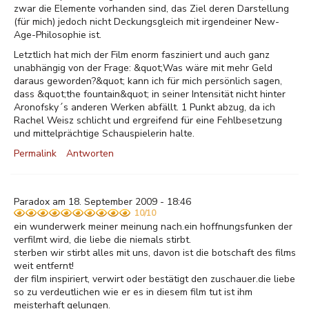
zwar die Elemente vorhanden sind, das Ziel deren Darstellung
(für mich) jedoch nicht Deckungsgleich mit irgendeiner New-
Age-Philosophie ist.
Letztlich hat mich der Film enorm fasziniert und auch ganz
unabhängig von der Frage: &quot;Was wäre mit mehr Geld
daraus geworden?&quot; kann ich für mich persönlich sagen,
dass &quot;the fountain&quot; in seiner Intensität nicht hinter
Aronofsky´s anderen Werken abfällt. 1 Punkt abzug, da ich
Rachel Weisz schlicht und ergreifend für eine Fehlbesetzung
und mittelprächtige Schauspielerin halte.
Permalink
Antworten
Paradox am 18. September 2009 - 18:46
10/10
ein wunderwerk meiner meinung nach.ein hoffnungsfunken der
verfilmt wird, die liebe die niemals stirbt.
sterben wir stirbt alles mit uns, davon ist die botschaft des films
weit entfernt!
der film inspiriert, verwirt oder bestätigt den zuschauer.die liebe
so zu verdeutlichen wie er es in diesem film tut ist ihm
meisterhaft gelungen.