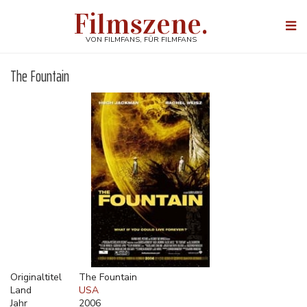
Direkt
Filmszene.
zum
Togg
Inhalt
navi
VON FILMFANS, FÜR FILMFANS
The Fountain
Originaltitel
The Fountain
Land
USA
Jahr
2006