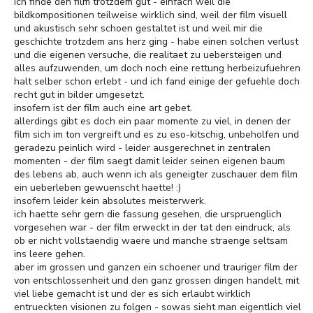
ich finde den film trotzdem gut - einfach weil die
bildkompositionen teilweise wirklich sind, weil der film visuell
und akustisch sehr schoen gestaltet ist und weil mir die
geschichte trotzdem ans herz ging - habe einen solchen verlust
und die eigenen versuche, die realitaet zu uebersteigen und
alles aufzuwenden, um doch noch eine rettung herbeizufuehren
halt selber schon erlebt - und ich fand einige der gefuehle doch
recht gut in bilder umgesetzt.
insofern ist der film auch eine art gebet.
allerdings gibt es doch ein paar momente zu viel, in denen der
film sich im ton vergreift und es zu eso-kitschig, unbeholfen und
geradezu peinlich wird - leider ausgerechnet in zentralen
momenten - der film saegt damit leider seinen eigenen baum
des lebens ab, auch wenn ich als geneigter zuschauer dem film
ein ueberleben gewuenscht haette! :)
insofern leider kein absolutes meisterwerk.
ich haette sehr gern die fassung gesehen, die urspruenglich
vorgesehen war - der film erweckt in der tat den eindruck, als
ob er nicht vollstaendig waere und manche straenge seltsam
ins leere gehen.
aber im grossen und ganzen ein schoener und trauriger film der
von entschlossenheit und den ganz grossen dingen handelt, mit
viel liebe gemacht ist und der es sich erlaubt wirklich
entrueckten visionen zu folgen - sowas sieht man eigentlich viel