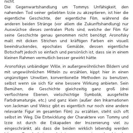
nicht.
Die Gegenwartshandlung um Tommys Unfähigkeit, den
nahenden Tod seiner geliebten Izzie zu akzeptieren, ist hier die
eigentliche Geschichte, der eigentliche Film, während die
anderen beiden Stränge (vor allem die Zukunftshandlung) nur
Auswüchse dieses zentralen Plots sind, welche der Film für
seine Geschichte genau genommen nicht benötigt. Aronofsky
malt mit dicken Strichen und kräftigen Farben ein visuell
beeindruckendes, epochales Gemälde, dessen eigentliche
Botschaft jedoch so einfach und persönlich ist, dass sie in einem
kleinen Rahmen vermutlich besser gewirkt hätte.
Aronofskys unbändiger Wille, in außergewöhnlichen Bildern und
mit ungewöhnlichen Mitteln zu erzählen, kippt hier in einen
ungünstigen Unwillen, konventionelle Methoden zu benutzen,
selbst wenn sie sich für eine bessere Wirkung anbieten. Sein
Bemühen, die Geschichte gleichzeitig ganz groß (drei
verflochtene Ebenen, vielschichtige Symbolik, ausgefeilte
Farbdramaturgie, etc.) und ganz klein (außer den Inkarnationen
von Jackman und Weisz gibt es eigentlich nur noch eine andere
relevante Figur im gesamten Film) zu erzählen, steht sich oft
selbst im Weg. Die Entwicklung der Charaktere von Tommy und
Izzie ist durch die Eskapaden der Inszenierung viel zu
eingeschränkt, als dass die beiden wirklich lebendig werden