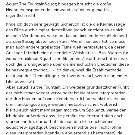
&quot;The Fountain&quot; hingegen braucht die große
Historienumspannende Leinwand, auf die er gemalt ist,
eigentlich nicht
finde ich doch sehr gewagt. Sicherlich ist die die Kernaussage
des Films auch simpler darstellbar, jedoch entzieht es es sich
meinem Verständnis, wie man das bestimmende Erzählelement
als überflüssig abstempeln kann. Wenn man dies tut, so muss
man auch andere großartige Filme weit herabstufen, da deren
Aussage letztlich eine essentielle Weisheit ist. (Bsp. Warum für
&quot;Equilibrium&quot; eine fiktionale Zukunft erschaffen, wo
doch die Grundgedanke über die menschlichen Emotionen diese
keineswegs erzwingt..... - ich denke, weil die Erzählmethode
nicht von der Thematik getrennt werden darf, wenn man einen
Film bewertet)
Aber zurück zu the Fountain: Ein weiterer grundsätzlicher Punkt,
der mich immer wieder verwundert ist die starre Interpretation,
der drei Ebenen auf reine Zeitebenen. Ich persönliche sehe die
drei Handlungsstränge weitaus metaphysischer, wobei ich
hierzu auch nicht mehr sagen möchte um Spoiler zu vermeiden.
Ich denke außerdem dass die persönliche Interpretation doch
starken Einfluß darauf hat, ob man den Film nachher mit
&quot;new age&quot; beschreiben möchte oder nicht (ohne
diese Interpretation irgendwie abwertend zu betrachten), da