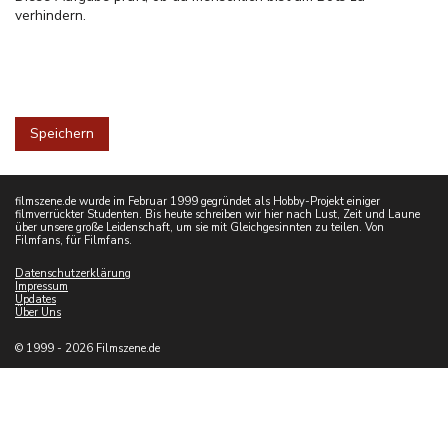
verhindern.
filmszene.de wurde im Februar 1999 gegründet als Hobby-Projekt einiger
filmverrückter Studenten. Bis heute schreiben wir hier nach Lust, Zeit und Laune
über unsere große Leidenschaft, um sie mit Gleichgesinnten zu teilen. Von
Filmfans, für Filmfans.
Datenschutzerklärung
Impressum
Updates
Über Uns
© 1999 - 2026 Filmszene.de