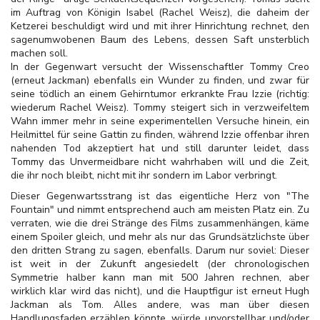
im Auftrag von Königin Isabel (Rachel Weisz), die daheim der
Ketzerei beschuldigt wird und mit ihrer Hinrichtung rechnet, den
sagenumwobenen Baum des Lebens, dessen Saft unsterblich
machen soll.
In der Gegenwart versucht der Wissenschaftler Tommy Creo
(erneut Jackman) ebenfalls ein Wunder zu finden, und zwar für
seine tödlich an einem Gehirntumor erkrankte Frau Izzie (richtig:
wiederum Rachel Weisz). Tommy steigert sich in verzweifeltem
Wahn immer mehr in seine experimentellen Versuche hinein, ein
Heilmittel für seine Gattin zu finden, während Izzie offenbar ihren
nahenden Tod akzeptiert hat und still darunter leidet, dass
Tommy das Unvermeidbare nicht wahrhaben will und die Zeit,
die ihr noch bleibt, nicht mit ihr sondern im Labor verbringt.
Dieser Gegenwartsstrang ist das eigentliche Herz von "The
Fountain" und nimmt entsprechend auch am meisten Platz ein. Zu
verraten, wie die drei Stränge des Films zusammenhängen, käme
einem Spoiler gleich, und mehr als nur das Grundsätzlichste über
den dritten Strang zu sagen, ebenfalls. Darum nur soviel: Dieser
ist weit in der Zukunft angesiedelt (der chronologischen
Symmetrie halber kann man mit 500 Jahren rechnen, aber
wirklich klar wird das nicht), und die Hauptfigur ist erneut Hugh
Jackman als Tom. Alles andere, was man über diesen
Handlungsfaden erzählen könnte, würde unvorstellbar und/oder