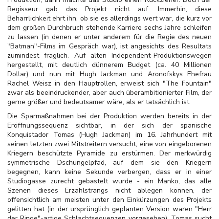
Regisseur gab das Projekt nicht auf. Immerhin, diese
Beharrlichkeit ehrt ihn, ob sie es allerdings wert war, die kurz vor
dem großen Durchbruch stehende Karriere sechs Jahre schleifen
zu lassen (in denen er unter anderem für die Regie des neuen
"Batman"-Films im Gespräch war), ist angesichts des Resultats
zumindest fraglich. Auf alten Independent-Produktionswegen
hergestellt, mit deutlich dünnerem Budget (ca. 40 Millionen
Dollar) und nun mit Hugh Jackman und Aronofskys Ehefrau
Rachel Weisz in den Hauptrollen, erweist sich "The Fountain"
zwar als beeindruckender, aber auch überambitionierter Film, der
gerne größer und bedeutsamer wäre, als er tatsächlich ist.
Die Sparmaßnahmen bei der Produktion werden bereits in der
Eröffnungssequenz sichtbar, in der sich der spanische
Konquistador Tomas (Hugh Jackman) im 16. Jahrhundert mit
seinen letzten zwei Mitstreitern versucht, eine von eingeborenen
Kriegern beschützte Pyramide zu erstürmen. Der merkwürdig
symmetrische Dschungelpfad, auf dem sie den Kriegern
begegnen, kann keine Sekunde verbergen, dass er in einer
Studiogasse zurecht gebastelt wurde - ein Manko, das alle
Szenen dieses Erzählstrangs nicht ablegen können, der
offensichtlich am meisten unter den Einkürzungen des Projekts
gelitten hat (in der ursprünglich geplanten Version waren "Herr
der Ringe"-artige
Schlachtsequenzen vorgesehen). Tomas sucht