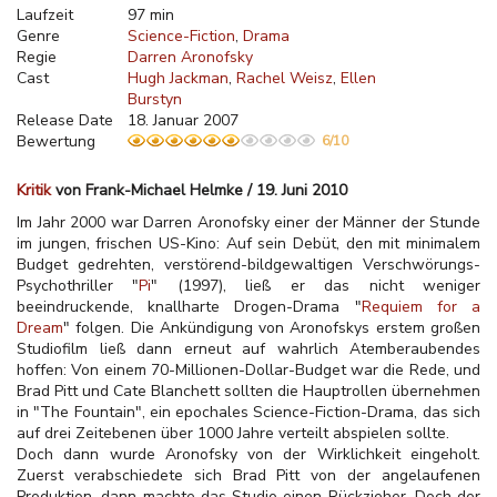
Laufzeit
97 min
Genre
Science-Fiction
Drama
Regie
Darren Aronofsky
Cast
Hugh Jackman
Rachel Weisz
Ellen
Burstyn
Release Date
18. Januar 2007
Bewertung
6/10
Kritik
von Frank-Michael Helmke / 19. Juni 2010
Im Jahr 2000 war Darren Aronofsky einer der Männer der Stunde
im jungen, frischen US-Kino: Auf sein Debüt, den mit minimalem
Budget gedrehten, verstörend-bildgewaltigen Verschwörungs-
Psychothriller "
Pi
" (1997), ließ er das nicht weniger
beeindruckende, knallharte Drogen-
Drama "
Requiem for a
Dream
" folgen. Die Ankündigung von Aronofskys erstem großen
Studiofilm ließ dann erneut auf wahrlich Atemberaubendes
hoffen: Von einem 70-Millionen-Dollar-Budget war die Rede, und
Brad Pitt und Cate Blanchett sollten die Hauptrollen übernehmen
in "The Fountain", ein epochales Science-Fiction-Drama, das sich
auf drei Zeitebenen über 1000 Jahre verteilt abspielen sollte.
Doch dann wurde Aronofsky von der Wirklichkeit eingeholt.
Zuerst verabschiedete sich Brad Pitt von der angelaufenen
Produktion, dann machte das Studio einen Rückzieher. Doch der