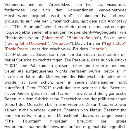
Vehemenz, mit der Aronofskys Film hier als visionäres,
forderndes und sich den Konventionen verweigerndes
Meisterwerk bejubelt wird, stößt in diesem Fall ebenso
großspurig auf wie der Umkehrschluss, laut dem sich Aronofsky
mit "The Fountain" weit hervorhebt über die mainstreamigen
Folgeprojekte seiner ehemaligen Independent-Wegbegleiter wie
Christopher Nolan ("
Memento
", "
Batman Begins
"), Spike Jonze
("
Being John Malkovich
", "
Adaption
"), David Fincher ("
Fight Club
",
"
Panic Room
") oder den Wachowski-Brüdern ("
Matrix
").
Das Problem ist: Soviel kann der Film dann doch nicht liefern, um
derlei Sprüche zu rechtfertigen. Die Parallele, dass auch Kubricks
"2001" sein Publikum zu großen Teilen überforderte und von
vielen als aufgeblasenes Nichts verrissen wurde, bevor er im
Laufe der Jahre als Meilenstein der Filmgeschichte akzeptiert
wurde, ist zwar schön, aber in seinen Dimensionen nicht
zutreffend. Denn "2001" revolutionierte seinerzeit das Science-
Fiction-Genre gleich in mehrfacher Hinsicht, und der gigantische
Bogen, mit dem Kubrick seine Geschichte von der prähistorischen
Geburt des Menschen bis in eine visionäre Zukunft spannte, war
seinen nicht weniger kleinen Themen von Natur, Bestimmung
und Fortentwicklung der Menschheit durchaus angemessen.
"The Fountain" hingegen braucht die große
Historienumspannende Leinwand, auf die er gemalt ist, eigentlich