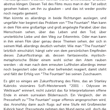
abstrus klingen. Diesen Teil des Films muss man in der Tat selbst
gesehen haben, um ihn zu glauben - und das ist weder positiv
noch negativ gemeint.
Man könnte es allerdings in beide Richtungen auslegen, und
ungefähr hier beginnt das Problem von "The Fountain": Man kann
in dem Film eine großartige und groß angelegte Parabel über das
Menschsein sehen, über das Leben und den Tod, über
unsterbliche Liebe und den Weg zur Erkenntnis. Oder man kann
in ihm einen Film über genau diese Themen sehen, der sich in
seinem Maß allerdings deutlich verhebt. Wie man "The Fountain"
letztlich einschätzt, hängt sehr von dem persönlichen Empfinden
dieses Zukunftsstrangs ab, dessen fantasievolle, mystisch-
metaphorische Bilder einem wohl sicher den Atem rauben
werden - ob man nach dem erneuten Luftholen allerdings immer
noch begeistert oder doch eher befremdet reagiert, damit steht
und fällt der Erfolg von "The Fountain" bei seinen Zuschauern.
Es gibt so einiges am Zukunftsstrang des Films, das an Stanley
Kubricks visionäres SciFi-Meisterwerk "2001 - Odyssee im
Weltraum" erinnert, nicht zuletzt das für Interpretationen offene
Ende in einem surrealen Bilderrausch. Ein Vergleich, der im
Presseheft zu "The Fountain" sogar offensiv angesprochen wird,
das Aronofsky dann auch flugs auf eine Stufe mit Großmeister
Kubrick hievt. Pressetexte nehmen den Mund gerne voll, doch die