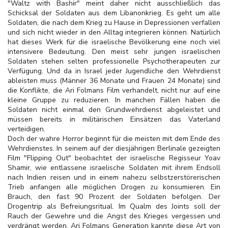
"Waltz with Bashir" meint daher nicht ausschließlich das
Schicksal der Soldaten aus dem Libanonkrieg. Es geht um alle
Soldaten, die nach dem Krieg zu Hause in Depressionen verfallen
und sich nicht wieder in den Alltag integrieren können. Natürlich
hat dieses Werk für die israelische Bevölkerung eine noch viel
intensivere Bedeutung. Den meist sehr jungen israelischen
Soldaten stehen selten
professionelle Psychotherapeuten zur
Verfügung. Und da in Israel jeder Jugendliche den Wehrdienst
ableisten muss (Männer 36 Monate und Frauen 24 Monate) sind
die Konflikte, die Ari Folmans Film verhandelt, nicht nur auf eine
kleine Gruppe zu reduzieren. In manchen Fällen haben die
Soldaten nicht einmal den Grundwehrdienst abgeleistet und
müssen bereits in militärischen Einsätzen das Vaterland
verteidigen.
Doch der wahre Horror beginnt für die meisten mit dem Ende des
Wehrdienstes. In seinem auf der diesjährigen Berlinale gezeigten
Film "Flipping Out" beobachtet der israelische Regisseur Yoav
Shamir, wie entlassene israelische Soldaten mit ihrem Endsoll
nach Indien reisen und in einem nahezu selbstzerstörerischen
Trieb anfangen alle möglichen Drogen zu konsumieren. Ein
Brauch, den fast 90 Prozent der Soldaten befolgen. Der
Drogentrip als Befreiungsritual. Im Qualm des Joints soll der
Rauch der Gewehre und die Angst des Krieges vergessen und
verdrängt werden. Ari Folmans Generation kannte diese Art von