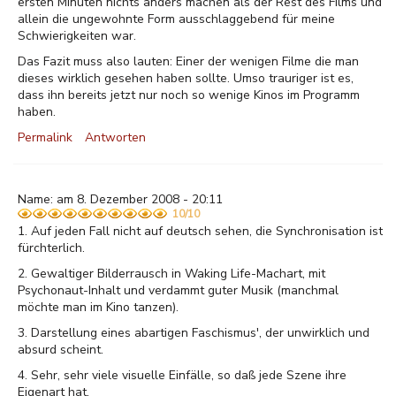
ersten Minuten nichts anders machen als der Rest des Films und
allein die ungewohnte Form ausschlaggebend für meine
Schwierigkeiten war.
Das Fazit muss also lauten: Einer der wenigen Filme die man
dieses wirklich gesehen haben sollte. Umso trauriger ist es,
dass ihn bereits jetzt nur noch so wenige Kinos im Programm
haben.
Permalink
Antworten
Name: am 8. Dezember 2008 - 20:11
10/10
1. Auf jeden Fall nicht auf deutsch sehen, die Synchronisation ist
fürchterlich.
2. Gewaltiger Bilderrausch in Waking Life-Machart, mit
Psychonaut-Inhalt und verdammt guter Musik (manchmal
möchte man im Kino tanzen).
3. Darstellung eines abartigen Faschismus', der unwirklich und
absurd scheint.
4. Sehr, sehr viele visuelle Einfälle, so daß jede Szene ihre
Eigenart hat.