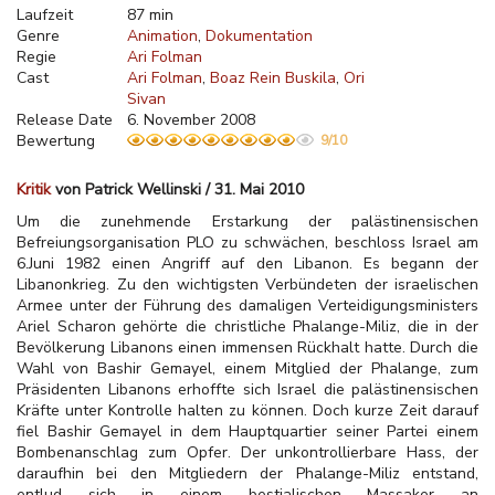
Laufzeit
87 min
Genre
Animation
Dokumentation
Regie
Ari Folman
Cast
Ari Folman
Boaz Rein Buskila
Ori
Sivan
Release Date
6. November 2008
Bewertung
9/10
Kritik
von Patrick Wellinski / 31. Mai 2010
Um die zunehmende Erstarkung der palästinensischen
Befreiungsorganisation PLO zu schwächen, beschloss Israel am
6.Juni 1982 einen Angriff auf den Libanon. Es begann der
Libanonkrieg. Zu den wichtigsten Verbündeten der israelischen
Armee unter der Führung des damaligen Verteidigungsministers
Ariel Scharon gehörte die christliche Phalange-Miliz, die in der
Bevölkerung Libanons einen immensen Rückhalt hatte. Durch die
Wahl von Bashir Gemayel, einem Mitglied der Phalange, zum
Präsidenten Libanons erhoffte sich Israel die
palästinensischen
Kräfte unter Kontrolle halten zu können. Doch kurze Zeit darauf
fiel Bashir Gemayel in dem Hauptquartier seiner Partei einem
Bombenanschlag zum Opfer. Der unkontrollierbare Hass, der
daraufhin bei den Mitgliedern der Phalange-Miliz entstand,
entlud sich in einem bestialischen Massaker an