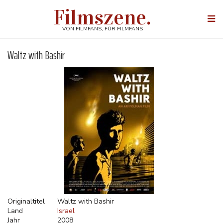
Direkt
Filmszene.
zum
Togg
Inhalt
navi
VON FILMFANS, FÜR FILMFANS
Waltz with Bashir
Originaltitel
Waltz with Bashir
Land
Israel
Jahr
2008