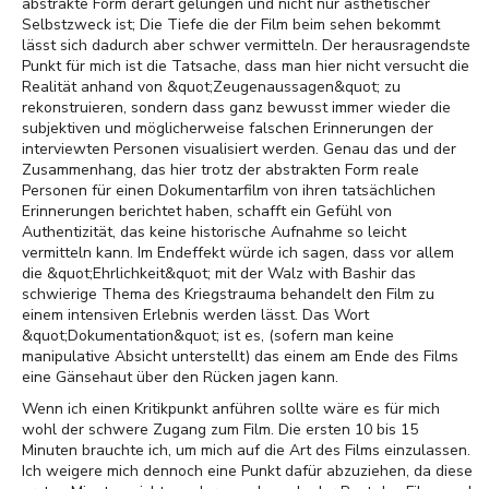
abstrakte Form derart gelungen und nicht nur ästhetischer
Selbstzweck ist; Die Tiefe die der Film beim sehen bekommt
lässt sich dadurch aber schwer vermitteln. Der herausragendste
Punkt für mich ist die Tatsache, dass man hier nicht versucht die
Realität anhand von &quot;Zeugenaussagen&quot; zu
rekonstruieren, sondern dass ganz bewusst immer wieder die
subjektiven und möglicherweise falschen Erinnerungen der
interviewten Personen visualisiert werden. Genau das und der
Zusammenhang, das hier trotz der abstrakten Form reale
Personen für einen Dokumentarfilm von ihren tatsächlichen
Erinnerungen berichtet haben, schafft ein Gefühl von
Authentizität, das keine historische Aufnahme so leicht
vermitteln kann. Im Endeffekt würde ich sagen, dass vor allem
die &quot;Ehrlichkeit&quot; mit der Walz with Bashir das
schwierige Thema des Kriegstrauma behandelt den Film zu
einem intensiven Erlebnis werden lässt. Das Wort
&quot;Dokumentation&quot; ist es, (sofern man keine
manipulative Absicht unterstellt) das einem am Ende des Films
eine Gänsehaut über den Rücken jagen kann.
Wenn ich einen Kritikpunkt anführen sollte wäre es für mich
wohl der schwere Zugang zum Film. Die ersten 10 bis 15
Minuten brauchte ich, um mich auf die Art des Films einzulassen.
Ich weigere mich dennoch eine Punkt dafür abzuziehen, da diese