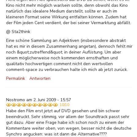
Kino nicht mehr möglich war/sein sollte, denn obwohl das Kino
natürlich das idealere Medium darstellt, sollte er auch im
kleineren Format seine Wirkung entfalten können. Zudem hat
der Film jeden Cent verdient, der bei seiner Vermarktung abfällt.
@ Sta2think
Eine schöne Sammlung an Adjektiven (insbesondere abstrakt
hat es mir in diesem Zusammenhang angetan), dennoch fehlt mir
noch &quot;zutreffend&quot; in deiner Auflistung. Um aber
einem möglicherweise noch kommenden ernsthaften und
qualitativ hochwertigen comment nicht den wertvollen
comment-space zu verbrauchen halte ich mich ab jetzt zurück.
Permalink
Antworten
Nostromo am 2. Juni 2009 - 15:57
10/10
Habe den Film erst jetzt auf DVD gesehen und bin schwer
beeindruckt. Sehr stimmig, vor allem der Soundtrack passt sehr
gut dazu. Aber eine Frage habe ich schon noch zu einem der
Kommentare weiter oben, von wegen, besser nicht die deutsche
Synchro angucken: was ist dann die Alternative????