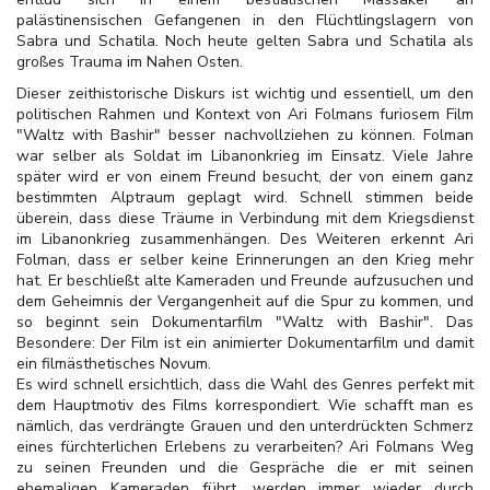
palästinensischen Gefangenen in den Flüchtlingslagern von
Sabra und Schatila. Noch heute gelten Sabra und Schatila als
großes Trauma im Nahen Osten.
Dieser zeithistorische Diskurs ist wichtig und essentiell, um den
politischen Rahmen und Kontext von Ari Folmans furiosem Film
"Waltz with Bashir" besser nachvollziehen zu können. Folman
war selber als Soldat im Libanonkrieg im Einsatz. Viele Jahre
später wird er von einem Freund besucht, der von einem ganz
bestimmten Alptraum geplagt wird. Schnell stimmen beide
überein, dass diese Träume in Verbindung mit dem Kriegsdienst
im Libanonkrieg zusammenhängen. Des Weiteren erkennt Ari
Folman, dass er selber keine Erinnerungen an den Krieg mehr
hat. Er beschließt alte Kameraden und Freunde aufzusuchen und
dem Geheimnis der Vergangenheit auf die Spur zu kommen, und
so beginnt sein Dokumentarfilm "Waltz with Bashir". Das
Besondere: Der Film ist ein animierter Dokumentarfilm und damit
ein filmästhetisches Novum.
Es wird schnell ersichtlich, dass die Wahl des Genres perfekt mit
dem Hauptmotiv des Films korrespondiert. Wie schafft man es
nämlich, das verdrängte Grauen und den unterdrückten Schmerz
eines fürchterlichen Erlebens zu verarbeiten? Ari Folmans Weg
zu seinen Freunden und die Gespräche die er mit seinen
ehemaligen Kameraden führt, werden immer wieder durch