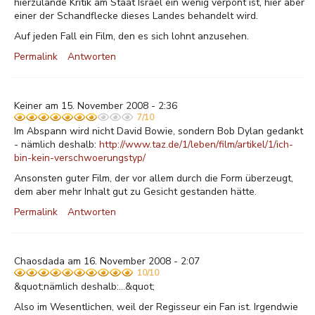
hierzulande Kritik am Staat Israel ein wenig verpönt ist, hier aber
einer der Schandflecke dieses Landes behandelt wird.
Auf jeden Fall ein Film, den es sich lohnt anzusehen.
Permalink
Antworten
Keiner am 15. November 2008 - 2:36
7/10
Im Abspann wird nicht David Bowie, sondern Bob Dylan gedankt
- nämlich deshalb:
http://www.taz.de/1/leben/film/artikel/1/ich-
bin-kein-verschwoerungstyp/
Ansonsten guter Film, der vor allem durch die Form überzeugt,
dem aber mehr Inhalt gut zu Gesicht gestanden hätte.
Permalink
Antworten
Chaosdada am 16. November 2008 - 2:07
10/10
&quot;nämlich deshalb:...&quot;
Also im Wesentlichen, weil der Regisseur ein Fan ist. Irgendwie