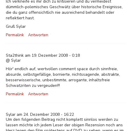
Ich verkneife es mir dich zu kritisieren und du vermeidest
dümmlich-polemisches Geschwätz über historische Ereignisse,
die du ganz offensichtlich nie ausreichend behandelt oder
reflektiert hast.
Gruß Sylar
Permalink
Antworten
Sta2think am 19. Dezember 2008 - 0:18
@ Sylar
Hör' endlich auf, wertvollen comment space durch sinnfreie,
absurde, selbstgefällige, bornierte, nichtssagende, abstrakte,
besserwisserische, unbestimmte, arrogante, inhaltsfreie
Schwatzriten zu vergeuden!!!
Permalink
Antworten
Sylar am 24. Dezember 2008 - 16:22
Um den folgenden Beitrag nicht komplett sinnlos werden zu
lassen möchte ich jedem Leser der obigen Rezension noch ans
Herz legen den Film spätestens auf DVD zu sehen, wenn es im