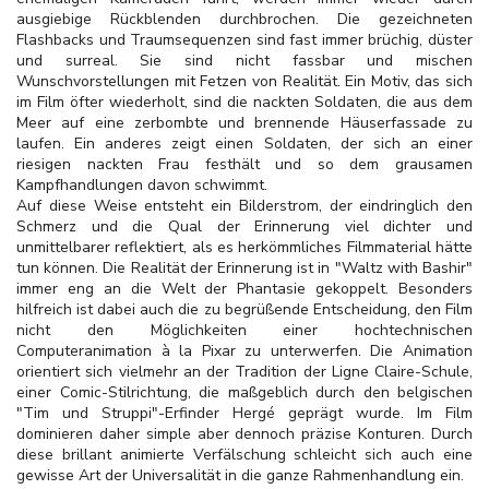
ausgiebige Rückblenden durchbrochen. Die gezeichneten
Flashbacks und Traumsequenzen sind fast immer brüchig,
düster
und surreal. Sie sind nicht fassbar und mischen
Wunschvorstellungen mit Fetzen von Realität. Ein Motiv, das sich
im Film öfter wiederholt, sind die nackten Soldaten, die aus dem
Meer auf eine zerbombte und brennende Häuserfassade zu
laufen. Ein anderes zeigt einen Soldaten, der sich an einer
riesigen nackten Frau festhält und so dem grausamen
Kampfhandlungen davon schwimmt.
Auf diese Weise entsteht ein Bilderstrom, der eindringlich den
Schmerz und die Qual der Erinnerung viel dichter und
unmittelbarer reflektiert, als es herkömmliches Filmmaterial hätte
tun können. Die Realität der Erinnerung ist in "Waltz with Bashir"
immer eng an die Welt der Phantasie gekoppelt. Besonders
hilfreich ist dabei auch die zu begrüßende Entscheidung, den Film
nicht den Möglichkeiten einer hochtechnischen
Computeranimation à la Pixar zu unterwerfen. Die Animation
orientiert sich vielmehr an der Tradition der Ligne Claire-Schule,
einer Comic-Stilrichtung, die maßgeblich durch den belgischen
"Tim und Struppi"-Erfinder Hergé geprägt wurde. Im Film
dominieren daher simple aber dennoch präzise Konturen. Durch
diese brillant animierte Verfälschung schleicht sich auch eine
gewisse Art der Universalität in die ganze Rahmenhandlung ein.