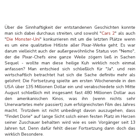
Über die Sinnhaftigkeit der entstandenen Geschichten konnte
man sich dabei durchaus streiten, und sowohl "
Cars 2
" als auch
"
Die Monster-Uni
" konkurrieren mit um die letzten Plätze wenn
es um eine qualitative Hitliste aller Pixar-Werke geht. Es war
darum vielleicht auch der außergewöhnliche Status von "Nemo",
der die Pixar-Chefs eine ganze Weile zögern ließ in Sachen
Sequel - wollte man diese heilige Kuh wirklich noch einmal
anfassen? Man entschied sich schließlich für "Ja", und rein
wirtschaftlich betrachtet hat sich die Sache definitiv mehr als
gelohnt: Die Fortsetzung spielte am ersten Wochenende in den
USA über 135 Millionen Dollar ein und verabschiedete sich Mitte
August schließlich mit insgesamt fast 480 Millionen Dollar aus
den amerikanischen Kinos, was ihn (wenn nichts sehr
Unerwartetes mehr passiert) zum erfolgreichsten Film des Jahres
macht. Trotzdem ist nicht unbedingt davon auszugehen, dass
"Findet Dorie" auf lange Sicht solch einen festen Platz im Herzen
seiner Zuschauer behalten wird wie es sein Vorgänger seit 13
Jahren tut. Denn dafür fehlt dieser Fortsetzung dann doch das
wirklich Besondere.