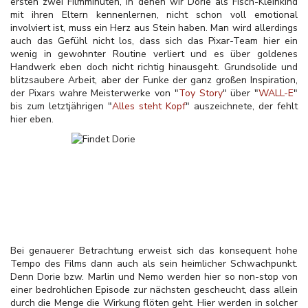
ersten zwei Filmminuten, in denen wir Dorie als Fisch-Kleinkind
mit ihren Eltern kennenlernen, nicht schon voll emotional
involviert ist, muss ein Herz aus Stein haben. Man wird allerdings
auch das Gefühl nicht los, dass sich das Pixar-Team hier ein
wenig in gewohnter Routine verliert und es über goldenes
Handwerk eben doch nicht richtig hinausgeht. Grundsolide und
blitzsaubere Arbeit, aber der Funke der ganz großen Inspiration,
der Pixars wahre Meisterwerke von "
Toy Story
" über "
WALL-E
"
bis zum letztjährigen "
Alles steht Kopf
" auszeichnete, der fehlt
hier eben.
Bei genauerer Betrachtung erweist sich das konsequent hohe
Tempo des Films dann auch als sein heimlicher Schwachpunkt.
Denn Dorie bzw. Marlin und Nemo werden hier so non-stop von
einer bedrohlichen Episode zur nächsten gescheucht, dass allein
durch die Menge die Wirkung flöten geht. Hier werden in solcher