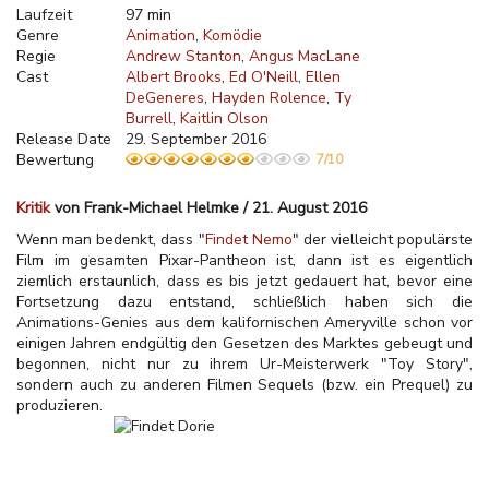
Laufzeit
97 min
Genre
Animation
Komödie
Regie
Andrew Stanton
Angus MacLane
Cast
Albert Brooks
Ed O'Neill
Ellen
DeGeneres
Hayden Rolence
Ty
Burrell
Kaitlin Olson
Release Date
29. September 2016
Bewertung
7/10
Kritik
von Frank-Michael Helmke / 21. August 2016
Wenn man bedenkt, dass "
Findet Nemo
" der vielleicht populärste
Film im gesamten Pixar-Pantheon ist, dann ist es eigentlich
ziemlich erstaunlich, dass es bis jetzt gedauert hat, bevor eine
Fortsetzung dazu entstand, schließlich haben sich die
Animations-Genies aus dem kalifornischen Ameryville schon vor
einigen Jahren endgültig den Gesetzen des Marktes gebeugt und
begonnen, nicht nur zu ihrem Ur-Meisterwerk "Toy Story",
sondern auch zu anderen Filmen Sequels (bzw. ein Prequel) zu
produzieren.