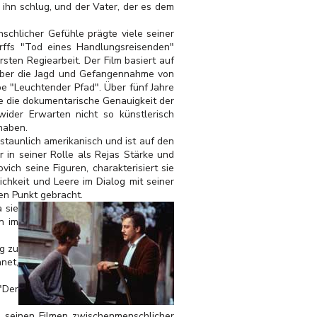
 ihn schlug, und der Vater, der es dem
schlicher Gefühle prägte viele seiner
orffs "Tod eines Handlungsreisenden"
sten Regiearbeit. Der Film basiert auf
über die Jagd und Gefangennahme von
 "Leuchtender Pfad". Über fünf Jahre
e die dokumentarische Genauigkeit der
wider Erwarten nicht so künstlerisch
haben.
staunlich amerikanisch und ist auf den
 in seiner Rolle als Rejas Stärke und
ich seine Figuren, charakterisiert sie
chkeit und Leere im Dialog mit seiner
en Punkt gebracht.
 sie
n im
g zu
net,
"Der
in seinen Filmen zwischenmenschlicher