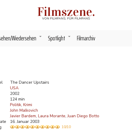
Filmszene.
VON FILMFANS, FÜR FILMFANS
sehen/Wiedersehen
Spotlight
Filmarchiv
+
+
el
The Dancer Upstairs
USA
2002
124 min
Politik
Krimi
John Malkovich
Javier Bardem
Laura Morante
Juan Diego Botto
ate
16. Januar 2003
g
10/10