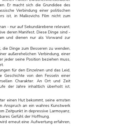
en. Er macht sich die Grundidee des
ssische Verbindung einer politischen
rs ist, in Malkovichs Film nicht zum
oman - nur auf Sekundärebene relevant.
ve deren Manifest. Diese Dinge sind -
tsam und dienen nur als Vorwand zur
eit, die Dinge zum Besseren zu wenden,
iner außerehelichen Verbindung, einer
er jeder seine Position beziehen muss,
t.
kungen für den Einzelnen und das Leid,
die Geschichte von den Fesseln einer
ersellen Charakter. An Ort und Zeit
 der Jahre inhaltlich überholt ist.
unter einen Hut bekommt, seine ernsten
dem Anspruch an ein wahres Kunstwerk
nem Zeitpunkt in depressive Larmoyanz,
hbares Gefühl der Hoffnung.
 wird erneut eine Aufwertung erfahren,