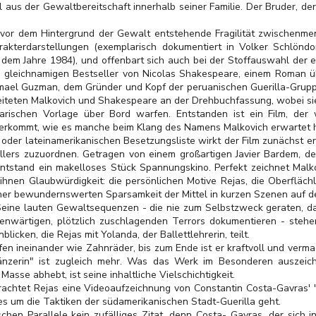
 aus der Gewaltbereitschaft innerhalb seiner Familie. Der Bruder, der
 vor dem Hintergrund der Gewalt entstehende Fragilität zwischenmen
rakterdarstellungen (exemplarisch dokumentiert in Volker Schlönd
 dem Jahre 1984), und offenbart sich auch bei der Stoffauswahl der er
 gleichnamigen Bestseller von Nicolas Shakespeare, einem Roman 
mael Guzman, dem Gründer und Kopf der peruanischen Guerilla-Gruppe
eiteten Malkovich und Shakespeare an der Drehbuchfassung, wobei si
erarischen Vorlage über Bord warfen. Entstanden ist ein Film, der 
erkommt, wie es manche beim Klang des Namens Malkovich erwartet 
der lateinamerikanischen Besetzungsliste wirkt der Film zunächst er
illers zuzuordnen. Getragen von einem großartigen Javier Bardem, der
 entstand ein makelloses Stück Spannungskino. Perfekt zeichnet Malkov
hnen Glaubwürdigkeit: die persönlichen Motive Rejas, die Oberflächli
 einer bewundernswerten Sparsamkeit der Mittel in kurzen Szenen auf d
Seine lauten Gewaltsequenzen - die nie zum Selbstzweck geraten, da
genwärtigen, plötzlich zuschlagenden Terrors dokumentieren - stehe
licken, die Rejas mit Yolanda, der Ballettlehrerin, teilt.
fen ineinander wie Zahnräder, bis zum Ende ist er kraftvoll und verma
änzerin" ist zugleich mehr. Was das Werk im Besonderen auszeich
asse abhebt, ist seine inhaltliche Vielschichtigkeit.
rachtet Rejas eine Videoaufzeichnung von Constantin Costa-Gavras' 
es um die Taktiken der südamerikanischen Stadt-Guerilla geht.
en Parallele kein zufälliges Zitat, denn Costa- Gavras, der sich 