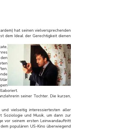
 Bardem) hat seinen vielversprechenden
ist dem Ideal der Gerechtigkeit dienen
ate,
hres
 den
eten
ten.
ende
itär
ppen
laboriert.
nzlehrerin seiner Tochter. Die kurzen,
d vielseitig interessiertesten aller
st Soziologie und Musik, um dann zur
e vor seinem ersten Leinwandauftritt
und dem populären US-Kino überwiegend