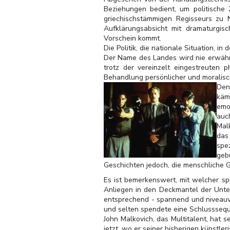
Beziehungen bedient, um politische
griechischstämmigen Regisseurs zu N
Aufklärungsabsicht mit dramaturgisc
Vorschein kommt.
Die Politik, die nationale Situation,
Der Name des Landes wird nie erwähnt
trotz der vereinzelt eingestreuten
Behandlung persönlicher und moralisc
Den
käm
emo
auc
Mal
das
spe
geb
Geschichten jedoch, die menschliche Ge
Es ist bemerkenswert, mit welcher spi
Anliegen in den Deckmantel der Unte
entsprechend - spannend und niveauvol
und selten spendete eine Schlussseque
John Malkovich, das Multitalent, hat 
jetzt, wo er seiner bisherigen künstler