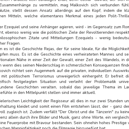
 Zusammenhänge zu vermitteln, mag Malkovich sich verbunden fühl
utze, stellt dessen Ansatz allerdings auf den Kopf, indem die kla
hen Mitteln, welche elementares Merkmal eines jeden Polit-Thrille
 in der Ezequiel und seine Anhänger agieren, wird - im Gegensatz zum R
, ebenso wenig wie die politischen Ziele der Revoltierenden respekti
 philosophischen Zitate und Mitteilungen Ezequiels - wenig bedeu
her Fragen.
n es ist die Geschichte Rejas, der für seine Ideale, für die Möglichk
pfen muss. Es ist die Geschichte eines verheirateten Mannes und se
tionalen Nähe in einer Zeit der Gewalt, einer Zeit des Wandels, in d
h wenn dies seinen Niederschlag in schmerzlichen Konsequenzen finde
kovich richtet sein Augenmerk auf die privaten, individuellen Auswir
 mit politischem Terrorismus unweigerlich einhergeht. Er befreit 
zifisch festgelegten Situation und verleiht der Problematik univ
undene Geschichten veralten, sobald das jeweilige Thema im Laufe
fühle in den Mittelpunkt stellen sind immer aktuell.
elerischen Leichtigkeit der Regisseur all dies in nur zwei Stunden 
rhaltung kleidet und somit einen Film entstehen lässt, der - ganz 
l zugleich ist. Zudem verfällt "Der Obrist und die Tänzerin" zu kei
nz allein durch ihre Bilder und Musik, ganz ohne Worte, ein vergleic
seine Feuerprobe mit Bravour bestanden. Sein ohnehin hohes Prestige
ischen Mannigfaltigkeit noch die Filmregie hinzugefügt hat.