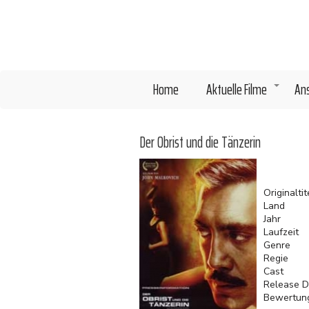
Direkt
zum
Inhalt
Home
Aktuelle Filme
An
+
Der Obrist und die Tänzerin
Originaltit
Land
Jahr
Laufzeit
Genre
Regie
Cast
Release D
Bewertun