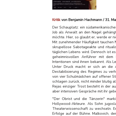
Kritik
von Benjamin Hachmann / 31. Ma
Der Schauplatz: ein südamerikanisches
Job als Anwalt an den Nagel gehängt. 
möchte. Hier, so glaubt er, werde er ni
Mit zunehmender Häufigkeit tauchen N
skrupellose Sabotageakte und ritualis
täglichen Lebens wird. Dennoch ist es
geheimnisvollen Anführer mit dem
Intentionen sind ihnen bekannt. Als L
Unter Druck macht er sich an die Ar
Destabilisierung des Regimes zu verh
von vier Schulmädchen auf offener S
schlagen zurück, nicht minder blutig al
Rejas einziger Trost besteht in der a
aber intensiven Gespräche mit ihr geb
"Der Obrist und die Tänzerin" marki
Hollywood-Akteure. Als Sohn jugosla
Theaterwissenschaft zu wechseln. Er
Erfolge auf der Bühne. Malkovich, de