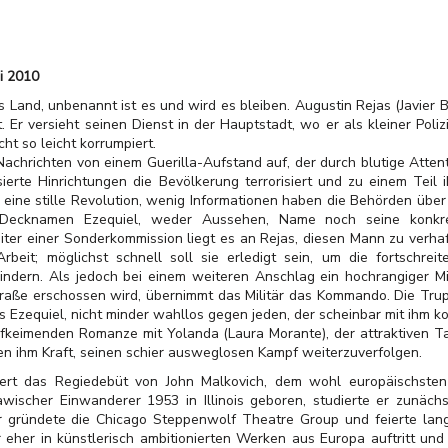
i 2010
 Land, unbenannt ist es und wird es bleiben. Augustin Rejas (Javier
Er versieht seinen Dienst in der Hauptstadt, wo er als kleiner Poliz
cht so leicht korrumpiert.
achrichten von einem Guerilla-Aufstand auf, der durch blutige Attent
ierte Hinrichtungen die Bevölkerung terrorisiert und zu einem Teil i
 eine stille Revolution, wenig Informationen haben die Behörden über
 Decknamen Ezequiel, weder Aussehen, Name noch seine konkr
eiter einer Sonderkommission liegt es an Rejas, diesen Mann zu verhaf
beit; möglichst schnell soll sie erledigt sein, um die fortschreit
indern. Als jedoch bei einem weiteren Anschlag ein hochrangiger Mil
traße erschossen wird, übernimmt das Militär das Kommando. Die Tru
s Ezequiel, nicht minder wahllos gegen jeden, der scheinbar mit ihm kol
ufkeimenden Romanze mit Yolanda (Laura Morante), der attraktiven Ta
en ihm Kraft, seinen schier ausweglosen Kampf weiterzuverfolgen.
ert das Regiedebüt von John Malkovich, dem wohl europäischsten un
wischer Einwanderer 1953 in Illinois geboren, studierte er zunäch
 gründete die Chicago Steppenwolf Theatre Group und feierte lang
r eher in künstlerisch ambitionierten Werken aus Europa auftritt 