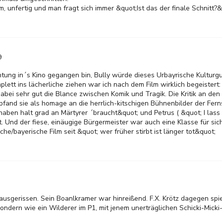
ilm, unfertig und man fragt sich immer &quot;Ist das der finale Schnitt?&
9
tung in´s Kino gegangen bin, Bully würde dieses Urbayrische Kulturgu
t ins lächerliche ziehen war ich nach dem Film wirklich begeistert: D
dabei sehr gut die Blance zwischen Komik und Tragik. Die Kritik an d
mpfand sie als homage an die herrlich-kitschigen Bühnenbilder der Fe
aben halt grad an Märtyrer ´braucht&quot; und Petrus ( &quot; I lass 
 Und der fiese, einäugige Bürgermeister war auch eine Klasse für sich
e/bayerische Film seit &quot; wer früher stirbt ist länger tot&quot;
erausgerissen. Sein Boanlkramer war hinreißend. F.X. Krötz dagegen spie
ondern wie ein Wilderer im P1, mit jenem unerträglichen Schicki-Mick