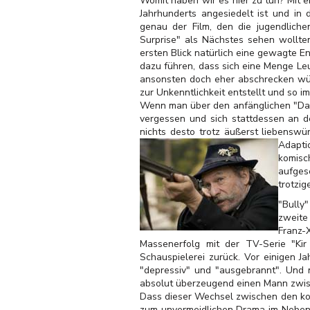
Womit haben wir es hier zu tun? Mit 
Jahrhunderts angesiedelt ist und in
genau der Film, den die jugendlic
Surprise" als Nächstes sehen wollten
ersten Blick natürlich eine gewagte E
dazu führen, dass sich eine Menge Le
ansonsten doch eher abschrecken würd
zur Unkenntlichkeit entstellt und so i
Wenn man über den anfänglichen "Das i
vergessen und sich stattdessen an de
nichts desto trotz äußerst liebenswü
Adaptio
komisch
aufges
trotzig
"Bully
zweite
Franz-
Massenerfolg mit der TV-Serie "Kir
Schauspielerei zurück. Vor einigen J
"depressiv" und "ausgebrannt". Und n
absolut überzeugend einen Mann zwis
Dass dieser Wechsel zwischen den ko
zum unvermeidlichen Drama im Nebenst