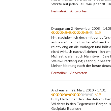
Wirkte auf jeden Fall, wie jeder dt. F
Permalink
Antworten
Draugar am 2. November 2008 - 14:0
9/10
Hm, nachdem ich doch mit der befürch
aufgewärmten Schwulen-Witzen komplet
relativ eng an die Vorlagen und hält 
nicht wirklich nachvollziehen - ich e
Michael waren auch Nanntwein ( sie h
Weißwürscht&quot; ) sehr gut besetzt.
Meiner Meinung nach der beste deutsch
Permalink
Antworten
Andreas am 22. März 2010 - 17:31
7/10
Bully Herbig hat den Film definitiv h
Wilderer in den Tegernseer Bergen, s
Golfplatz-Boarisch.