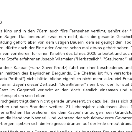
0
rs Kino und in den 70ern auch fürs Fernsehen verfilmt, gehört der
en Sagen. Das bedeutet zwar nun nicht, dass die gesamte Geschic
ildung gehört, aber von dem listigen Bauern,
dem es gelingt den Tod 
en, dürfte doch der Eine oder Andere schon mal etwas gehört haben. T
h von vornherein für einen Kinofilm des Jahres 2008 anbietet und auch
her Stoffe erfahrenen Joseph Vilsmaier ("Herbstmilch", "Stalingrad")
andner Kaspar (Franz Xaver Kroetz) führt ein eher bescheidenes und
er inmitten des bayrischen Berglands. Die Ehefrau ist früh verstor
aria Potthoff) nicht hätte, bliebe eigentlich nicht mehr allzu viel F
man im Bayern dieser Zeit auch "Boanlkramer" nennt, vor der Tür steht,
Ganz im Gegenteil verlockt er den doch ziemlich einsamen und ei
tenspiel um sein Leben.
rschgeist trägt dann nicht gerade unwesentlich dazu bei, dass sich 
ehen und vom Brandner weitere 21 Lebensjahre abluchsen lässt. 
n der örtlichen Honoratioren, die dem Kasper nur zu gern sein Grun
r um die Hand von Nannerl. Und während der schuldbewusste Gevatter
erbergen, spitzen sich die Ereignisse drunten auf der Erde erneut drama