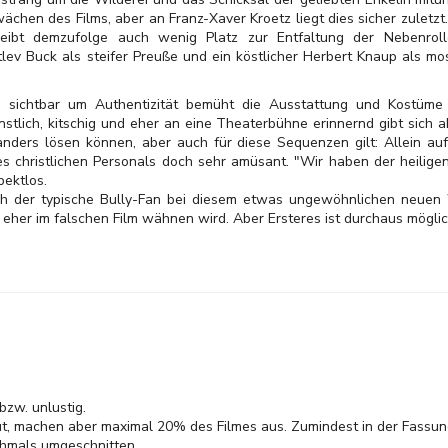
wächen des Films, aber an Franz-Xaver Kroetz liegt dies sicher zuletz
leibt demzufolge auch wenig Platz zur Entfaltung der Nebenroll
ev Buck als steifer Preuße und ein köstlicher Herbert Knaup als mo
o sichtbar um Authentizität bemüht die Ausstattung und Kostüme
stlich, kitschig und eher an eine Theaterbühne erinnernd gibt sich ab
nders lösen können, aber auch für diese Sequenzen gilt: Allein auf
 christlichen Personals doch sehr amüsant. "Wir haben der heiligen
pektlos.
uch der typische Bully-Fan bei diesem etwas ungewöhnlichen neue
eher im falschen Film wähnen wird. Aber Ersteres ist durchaus möglic
bzw. unlustig.
ut, machen aber maximal 20% des Filmes aus. Zumindest in der Fassun
chmals umgeschnitten.