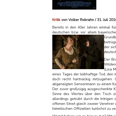
Kritik
von Volker Robrahn / 31. Juli 201
Bereits in den 40er Jahren einmal fü
deutschen bzw. vor allem bayerisch
Grundb
betrüg
der sic
deutsc
Der Br
Wilder
(Lisa M
eines Tages der leibhaftige Tod, den 
doch recht hartnäckig mitzugehen. 
abgeneigten Sensenmann zu einem Kar
Der zuvor großzügig ausgeschenkte Ki
Sinne des Wortes über den Tisch zi
allerdings getrübt durch die Intrige
offenen Streit gleich zweier Verehre
himmlischen Offiziellen tunlichst zu v