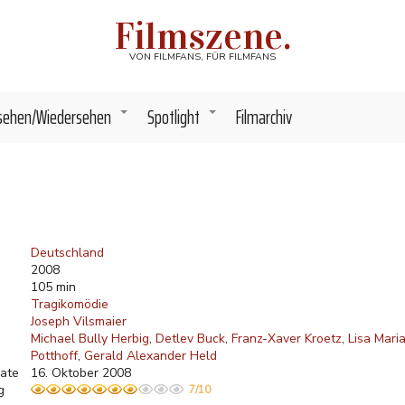
Filmszene.
VON FILMFANS, FÜR FILMFANS
sehen/Wiedersehen
Spotlight
Filmarchiv
+
+
Deutschland
2008
105 min
Tragikomödie
Joseph Vilsmaier
Michael Bully Herbig
Detlev Buck
Franz-Xaver Kroetz
Lisa Mari
Potthoff
Gerald Alexander Held
ate
16. Oktober 2008
g
7/10