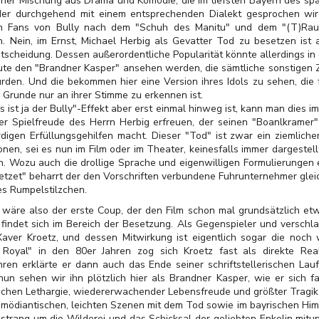
einer Mischung aus Drama und Komödie, die im tiefsten Bayern des spä
 der durchgehend mit einem entsprechenden Dialekt gesprochen wir
hen Fans von Bully nach dem "Schuh des Manitu" und dem "(T)Rau
. Nein, im Ernst, Michael Herbig als Gevatter Tod zu besetzen ist 
ntscheidung. Dessen außerordentliche Popularität könnte allerdings in
ute den "Brandner Kasper" ansehen werden, die sämtliche sonstigen 
en. Und die bekommen hier eine Version ihres Idols zu sehen, die f
m Grunde nur an ihrer Stimme zu erkennen ist.
st ja der Bully"-Effekt aber erst einmal hinweg ist, kann man dies 
r Spielfreude des Herrn Herbig erfreuen, der seinen "Boanlkramer"
rdigen Erfüllungsgehilfen macht. Dieser "Tod" ist zwar ein ziemliche
nen, sei es nun im Film oder im Theater, keinesfalls immer dargestell
. Wozu auch die drollige Sprache und eigenwilligen Formulierungen ei
etzet" beharrt der den Vorschriften verbundene Fuhrunternehmer gleic
es Rumpelstilzchen.
" wäre also der erste Coup, der den Film schon mal grundsätzlich et
 findet sich im Bereich der Besetzung. Als Gegenspieler und verschl
Xaver Kroetz, und dessen Mitwirkung ist eigentlich sogar die noch
 Royal" in den 80er Jahren zog sich Kroetz fast als direkte Re
ahren erklärte er dann auch das Ende seiner schriftstellerischen Lau
un sehen wir ihn plötzlich hier als Brandner Kasper, wie er sich f
chen Lethargie, wiedererwachender Lebensfreude und größter Tragik 
mödiantischen, leichten Szenen mit dem Tod sowie im bayrischen Him
rang um die Wilderei und das Schicksal der geliebten Enkelin mitun