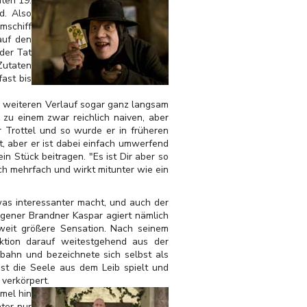
ten 19.
d. Also
mschiff
auf den
 der Tat
Zutaten
ast bis
im weiteren Verlauf sogar ganz langsam
 zu einem zwar reichlich naiven, aber
r Trottel und so wurde er in früheren
t, aber
er ist dabei einfach umwerfend
n Stück beitragen. "Es ist Dir aber so
h mehrfach und wirkt mitunter wie ein
was interessanter macht, und auch der
agener Brandner Kaspar agiert nämlich
 weit größere Sensation. Nach seinem
aktion darauf weitestgehend aus der
fbahn und bezeichnete sich selbst als
ast die Seele aus dem Leib spielt und
verkörpert.
mel hin
ter nur