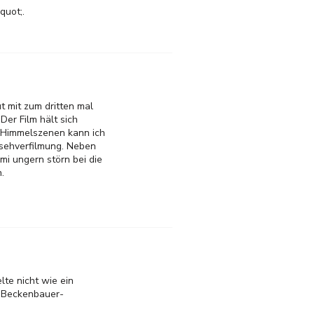
quot;.
t mit zum dritten mal
er Film hält sich
en Himmelszenen kann ich
rnsehverfilmung. Neben
mi ungern störn bei die
.
lte nicht wie ein
i-Beckenbauer-