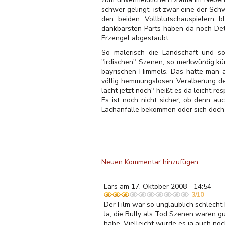
schwer gelingt, ist zwar eine der Sch
den beiden Vollblutschauspielern b
dankbarsten Parts haben da noch Detl
Erzengel abgestaubt.
So malerisch die Landschaft und s
"irdischen" Szenen, so merkwürdig kün
bayrischen Himmels. Das hätte man a
völlig hemmungslosen Veralberung des
lacht jetzt noch" heißt es da leicht res
Es ist noch nicht sicher, ob denn a
Lachanfälle bekommen oder sich doch 
Neuen Kommentar hinzufügen
Lars am 17. Oktober 2008 - 14:54
3/10
Der Film war so unglaublich schlecht 
Ja, die Bully als Tod Szenen waren g
habe. Vielleicht wurde es ja auch no