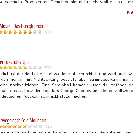
 versammelte Produzenten-
Gemeinde hier nicht mehr wollte, als die er
Kri
Movie - Das Honigkomplott
8/10
verlockendes Spiel
7/10
ürlich ist der deutsche Titel wieder mal schrecklich und wird auch wi
 von hier an mit Nichtachtung bestraft, aber zumindest kann man
leihs nachvollziehen: Eine Screwball-Komödie über die Anfänge
d
tball, das ist trotz der Topstars George Clooney und Renee Zellwege
 deutschen Publikum schmackhaft zu machen.
rwegs nach Cold Mountain
7/10
 eigene Bürgerkrieg ist der liebste Hintergrund der Amerikaner, we