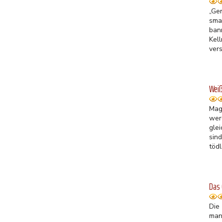
„Ge
sma
ban
Kel
vers
Weiß
Mag
wer
gle
sin
tödl
Das
Die
man