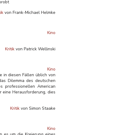
probt
tik
von Frank-Michael Helmke
Kino
Kritik
von Patrick Wellinski
Kino
e in diesen Fällen üblich von
 das Dilemma des deutschen
es professionellen American
r eine Herausforderung, dies
Kritik
von Simon Staake
Kino
nn es um die Kreierung eines