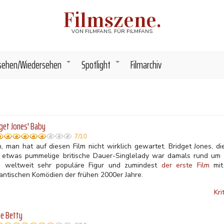
Filmszene.
VON FILMFANS, FÜR FILMFANS
sehen/Wiedersehen
Spotlight
Filmarchiv
+
+
get Jones' Baby
7/10
n, man hat auf diesen Film nicht wirklich gewartet. Bridget Jones, di
 etwas pummelige britische Dauer-Singlelady war damals rund um
e weltweit sehr populäre Figur und zumindest
der erste Film
mit 
antischen Komödien der frühen 2000er Jahre.
Kri
e Betty