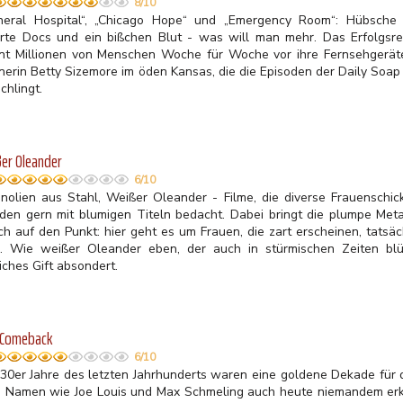
8/10
neral Hospital“, „Chicago Hope“ und „Emergency Room“: Hübsche 
rte Docs und ein bißchen Blut - was will man mehr. Das Erfolgsr
nt Millionen von Menschen Woche für Woche vor ihre Fernsehgerät
lnerin Betty Sizemore im öden Kansas, die die Episoden der Daily Soap
chlingt.
er Oleander
6/10
nolien aus Stahl, Weißer Oleander - Filme, die diverse Frauenschic
den gern mit blumigen Titeln bedacht. Dabei bringt die plumpe Met
ich auf den Punkt: hier geht es um Frauen, die zart erscheinen, tatsä
d. Wie weißer Oleander eben, der auch in stürmischen Zeiten bl
iches Gift absondert.
 Comeback
6/10
 30er Jahre des letzten Jahrhunderts waren eine goldene Dekade für
 Namen wie Joe Louis und Max Schmeling auch heute niemandem erkl