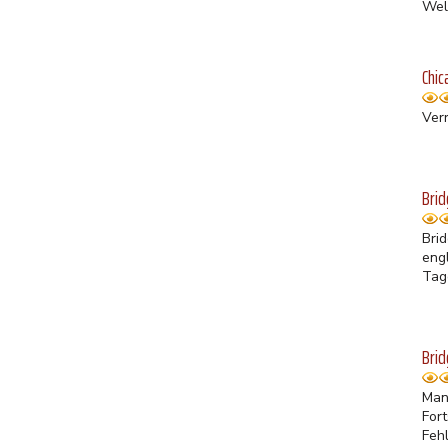
Wel
Chic
Verr
Brid
Bri
engl
Tage
Brid
Man
For
Feh