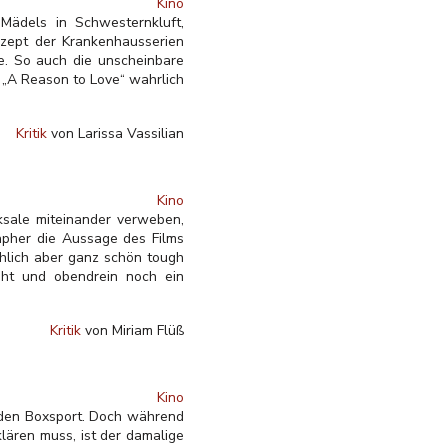
Kino
Mädels in Schwesternkluft,
ezept der Krankenhausserien
e. So auch die unscheinbare
 „A Reason to Love“ wahrlich
Kritik
von Larissa Vassilian
Kino
ksale miteinander verweben,
apher die Aussage des Films
chlich aber ganz schön tough
üht und obendrein noch ein
Kritik
von Miriam Flüß
Kino
 den Boxsport. Doch während
ären muss, ist der damalige