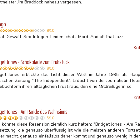
tmeister Jim Braddock nahezu vergessen.
ago
8/10
at. Gewalt. Sex. Intrigen. Leidenschaft. Mord. And all that Jazz.
Kri
get Jones - Schokolade zum Frühstück
8/10
dget Jones erblickte das Licht dieser Welt im Jahre 1995, als Haup
ischen Zeitung "The Independent". Erdacht von der Journalistin Helen 
buchform ihren alltäglichen Frust raus, den eine Mitdreißigerin so
Kri
get Jones - Am Rande des Wahnsinns
5/10
 könnte diese Rezension ziemlich kurz halten: "Bridget Jones - Am R
tsetzung, die genauso überflüssig ist wie die meisten anderen Fortse
ler macht, genauso einfallslos daher kommt und genauso wenig in der 