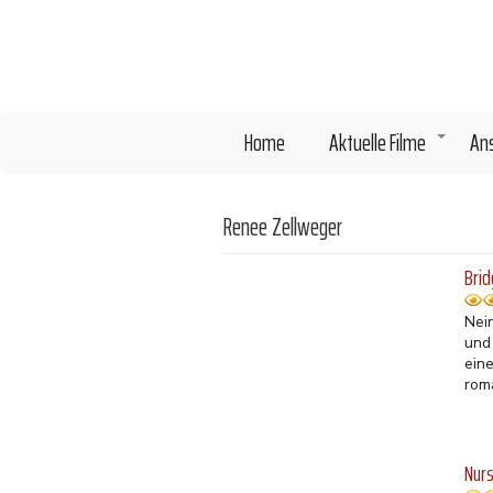
Direkt
zum
Inhalt
Home
Aktuelle Filme
An
+
Renee Zellweger
Brid
Nei
und
ein
rom
Nurs