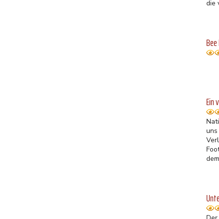
die
Bee 
Ein 
Nat
uns
Ver
Foo
dem
Unte
Der