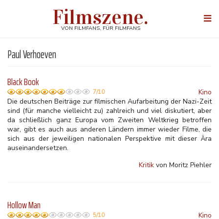
Direkt
Filmszene.
zum
Togg
Inhalt
navi
VON FILMFANS, FÜR FILMFANS
Paul Verhoeven
Black Book
Kino
7/10
Die deutschen Beiträge zur filmischen Aufarbeitung der Nazi-Zeit
sind (für manche vielleicht zu) zahlreich und viel diskutiert, aber
da schließlich ganz Europa vom Zweiten Weltkrieg betroffen
war, gibt es auch aus anderen Ländern immer wieder Filme, die
sich aus der jeweiligen nationalen Perspektive mit dieser Ära
auseinandersetzen.
Kritik
von Moritz Piehler
Hollow Man
Kino
5/10