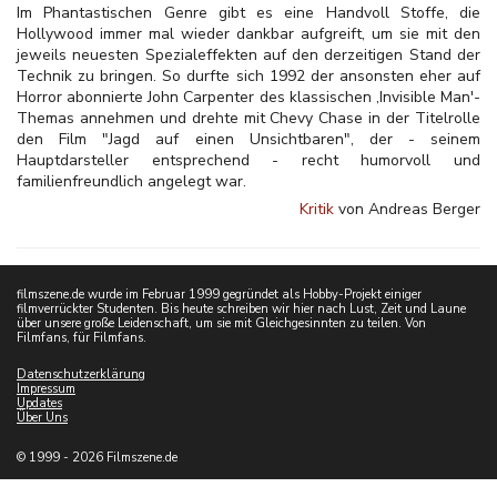
Im Phantastischen Genre gibt es eine Handvoll Stoffe, die
Hollywood immer mal wieder dankbar aufgreift, um sie mit den
jeweils neuesten Spezialeffekten auf den derzeitigen Stand der
Technik zu bringen. So durfte sich 1992 der ansonsten eher auf
Horror abonnierte John Carpenter des klassischen ‚Invisible Man'-
Themas annehmen und drehte mit Chevy Chase in der Titelrolle
den Film "Jagd auf einen Unsichtbaren", der - seinem
Hauptdarsteller entsprechend - recht humorvoll und
familienfreundlich angelegt war.
Kritik
von Andreas Berger
filmszene.de wurde im Februar 1999 gegründet als Hobby-Projekt einiger
filmverrückter Studenten. Bis heute schreiben wir hier nach Lust, Zeit und Laune
über unsere große Leidenschaft, um sie mit Gleichgesinnten zu teilen. Von
Filmfans, für Filmfans.
Datenschutzerklärung
Impressum
Updates
Über Uns
© 1999 - 2026 Filmszene.de