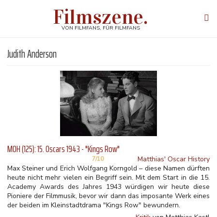
Direkt
Filmszene.
zum
Tog
Inhalt
navi
VON FILMFANS, FÜR FILMFANS
Judith Anderson
MOH (125): 15. Oscars 1943 - "Kings Row"
Matthias' Oscar History
7/10
Max Steiner und Erich Wolfgang Korngold – diese Namen dürften
heute nicht mehr vielen ein Begriff sein. Mit dem Start in die 15.
Academy Awards des Jahres 1943 würdigen wir heute diese
Pioniere der Filmmusik, bevor wir dann das imposante Werk eines
der beiden im Kleinstadtdrama "Kings Row" bewundern.