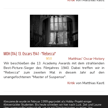
Kritik
von Matthias Kastl
MOH (114): 13. Oscars 1941 - "Rebecca"
Matthias' Oscar History
9/10
Wir beschließen die 13. Academy Awards mit dem strahlenden
Best-Picture-Sieger des Filmjahres 1940. Dabei treffen wir in
"Rebecca" zum zweiten Mal in diesem Jahr auf den
unangefochtenen "Master of Suspense".
Kritik
von Matthias Kastl
filmszene.de wurde im Februar 1999 gegründet als Hobby-Projekt einiger
filmverrückter Studenten. Bis heute schreiben wir hier nach Lust, Zeit und Laune
über unsere große Leidenschaft, um sie mit Gleichgesinnten zu teilen. Von