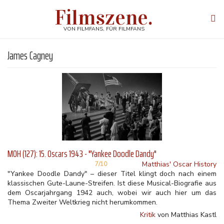
Direkt
Filmszene.
zum
Tog
Inhalt
navi
VON FILMFANS, FÜR FILMFANS
James Cagney
MOH (127): 15. Oscars 1943 - "Yankee Doodle Dandy"
Matthias' Oscar History
7/10
"Yankee Doodle Dandy" – dieser Titel klingt doch nach einem
klassischen Gute-Laune-Streifen. Ist diese Musical-Biografie aus
dem Oscarjahrgang 1942 auch, wobei wir auch hier um das
Thema Zweiter Weltkrieg nicht herumkommen.
Kritik
von Matthias Kastl