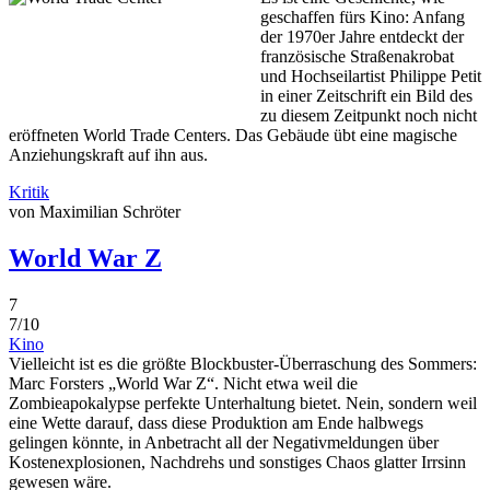
geschaffen fürs Kino: Anfang
der 1970er Jahre entdeckt der
französische Straßenakrobat
und Hochseilartist Philippe Petit
in einer Zeitschrift ein Bild des
zu diesem Zeitpunkt noch nicht
eröffneten World Trade Centers. Das Gebäude übt eine magische
Anziehungskraft auf ihn aus.
Kritik
von Maximilian Schröter
World War Z
7
7/10
Kino
Vielleicht ist es die größte Blockbuster-Überraschung des Sommers:
Marc Forsters „World War Z“. Nicht etwa weil die
Zombieapokalypse perfekte Unterhaltung bietet. Nein, sondern weil
eine Wette darauf, dass diese Produktion am Ende halbwegs
gelingen könnte, in Anbetracht all der Negativmeldungen über
Kostenexplosionen, Nachdrehs und sonstiges Chaos glatter Irrsinn
gewesen wäre.