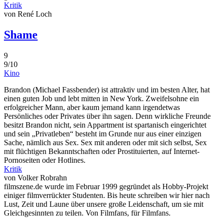
Kritik
von René Loch
Shame
9
9/10
Kino
Brandon (Michael Fassbender) ist attraktiv und im besten Alter, hat
einen guten Job und lebt mitten in New York. Zweifelsohne ein
erfolgreicher Mann, aber kaum jemand kann irgendetwas
Persönliches oder Privates über ihn sagen. Denn wirkliche Freunde
besitzt Brandon nicht, sein Appartment ist spartanisch eingerichtet
und sein „Privatleben“ besteht im Grunde nur aus einer einzigen
Sache, nämlich aus Sex. Sex mit anderen oder mit sich selbst, Sex
mit flüchtigen Bekanntschaften oder Prostituierten, auf Internet-
Pornoseiten oder Hotlines.
Kritik
von Volker Robrahn
filmszene.de wurde im Februar 1999 gegründet als Hobby-Projekt
einiger filmverrückter Studenten. Bis heute schreiben wir hier nach
Lust, Zeit und Laune über unsere große Leidenschaft, um sie mit
Gleichgesinnten zu teilen. Von Filmfans, für Filmfans.