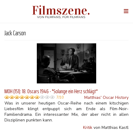
Direkt
Filmszene.
zum
Togg
Inhalt
navi
VON FILMFANS, FÜR FILMFANS
Jack Carson
MOH (151): 18. Oscars 1946 - "Solange ein Herz schlägt"
Matthias' Oscar History
7/10
Was in unserer heutigen Oscar-Reihe nach einem kitschigen
Liebesfilm klingt entpuppt sich am Ende als Film-Noir-
Familiendrama. Ein interessanter Mix, der aber nicht in allen
Disziplinen punkten kann.
Kritik
von Matthias Kastl