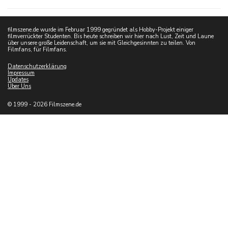
filmszene.de wurde im Februar 1999 gegründet als Hobby-Projekt einiger
filmverrückter Studenten. Bis heute schreiben wir hier nach Lust, Zeit und Laune
über unsere große Leidenschaft, um sie mit Gleichgesinnten zu teilen. Von
Filmfans, für Filmfans.
Datenschutzerklärung
Impressum
Updates
Über Uns
© 1999 - 2026 Filmszene.de