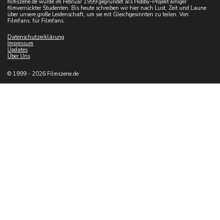
filmszene.de wurde im Februar 1999 gegründet als Hobby-Projekt einiger
filmverrückter Studenten. Bis heute schreiben wir hier nach Lust, Zeit und Laune
über unsere große Leidenschaft, um sie mit Gleichgesinnten zu teilen. Von
Filmfans, für Filmfans.
Datenschutzerklärung
Impressum
Updates
Über Uns
© 1999 - 2026 Filmszene.de