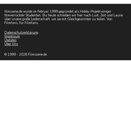
filmszene.de wurde im Februar 1999 gegründet als Hobby-Projekt einiger
filmverrückter Studenten. Bis heute schreiben wir hier nach Lust, Zeit und Laune
über unsere große Leidenschaft, um sie mit Gleichgesinnten zu teilen. Von
Filmfans, für Filmfans.
Datenschutzerklärung
Impressum
Updates
Über Uns
© 1999 - 2026 Filmszene.de