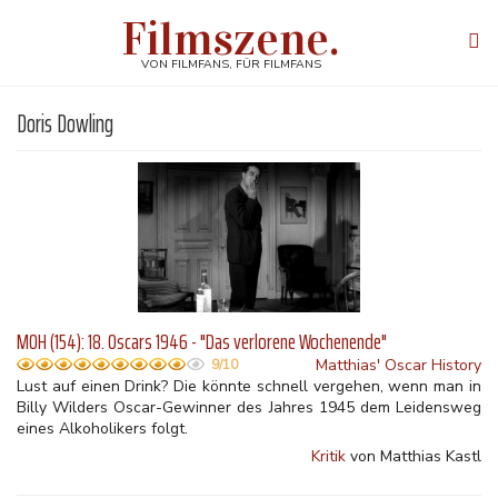
Direkt
Filmszene.
zum
Tog
Inhalt
navi
VON FILMFANS, FÜR FILMFANS
Doris Dowling
MOH (154): 18. Oscars 1946 - "Das verlorene Wochenende"
Matthias' Oscar History
9/10
Lust auf einen Drink? Die könnte schnell vergehen, wenn man in
Billy Wilders Oscar-Gewinner des Jahres 1945 dem Leidensweg
eines Alkoholikers folgt.
Kritik
von Matthias Kastl