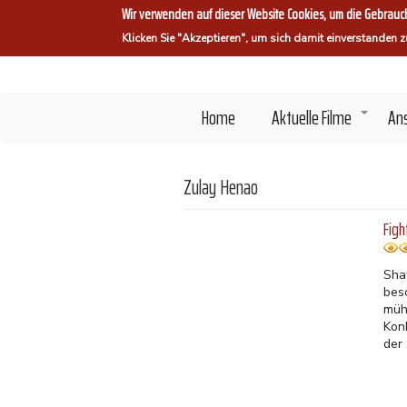
Direkt
Wir verwenden auf dieser Website Cookies, um die Gebrauch
zum
Klicken Sie "Akzeptieren", um sich damit einverstanden z
Inhalt
Home
Aktuelle Filme
An
+
Zulay Henao
Figh
Sha
bes
müh
Kon
der