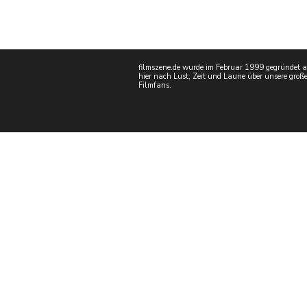
filmszene.de wurde im Februar 1999 gegründet als
hier nach Lust, Zeit und Laune über unsere große
Filmfans.