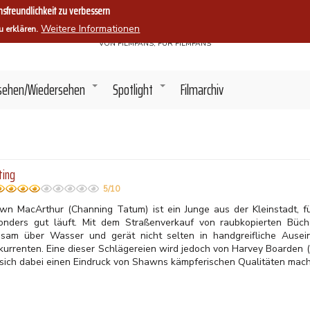
sfreundlichkeit zu verbessern
Filmszene.
Weitere Informationen
u erklären.
VON FILMFANS, FÜR FILMFANS
sehen/Wiedersehen
Spotlight
Filmarchiv
+
+
ting
5/10
wn MacArthur (Channing Tatum) ist ein Junge aus der Kleinstadt, f
onders gut läuft. Mit dem Straßenverkauf von raubkopierten Büc
sam über Wasser und gerät nicht selten in handgreifliche Ausei
kurrenten. Eine dieser Schlägereien wird jedoch von Harvey Boarden 
 sich dabei einen Eindruck von Shawns kämpferischen Qualitäten mach