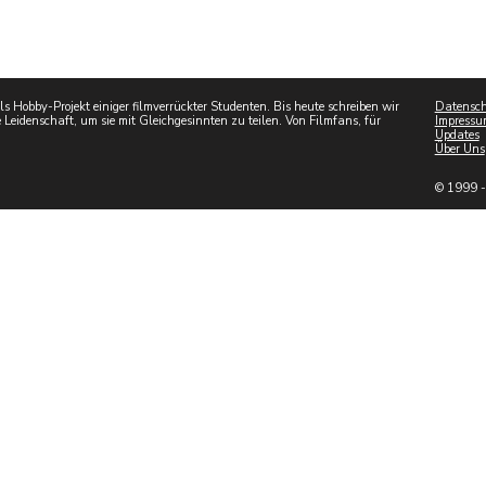
 Hobby-Projekt einiger filmverrückter Studenten. Bis heute schreiben wir
Datensch
 Leidenschaft, um sie mit Gleichgesinnten zu teilen. Von Filmfans, für
Impressu
Updates
Über Uns
© 1999 -