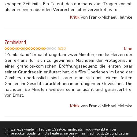
knappen Zeitlimits. Ein Talent, das durchaus zum Tragen kommt,
als er in einen absurden Verbrechensplan verwickelt wird.
Kritik
von Frank-Michael Helmke
Zombieland
Kino
8/10
"Zombieland" braucht ungefähr zwei Minuten, um die Herzen der
Genre-Fans für sich zu gewinnen. Nachdem der Protagonist in
einer grandios-komischen Eröffnungssequenz die ersten paar
seiner Grundregeln erläutert hat, die fürs Überleben im Land der
Zombies
unerlässlich sind, kann man sich mit einem fetten
Grinsen im Gesicht zurücklehnen in beruhigender Gewissheit: Die
nächsten 85 Minuten werden sehr amüsant und garantiert frei
von Ernst.
Kritik
von Frank-Michael Helmke
filmszene.de wurde im Februar 1999 gegründet als Hobby-Projekt einiger
filmverrückter Studenten. Bis heute schreiben wir hier nach Lust, Zeit und Laune