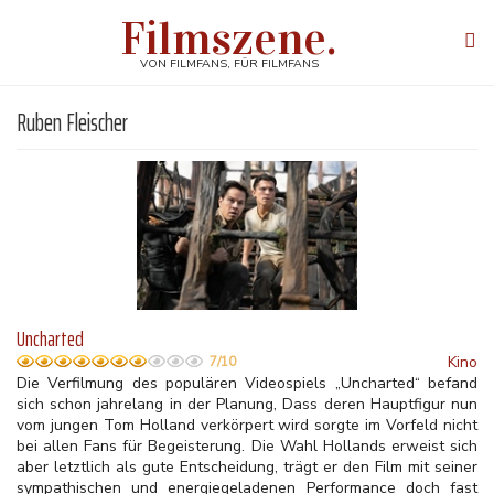
Direkt
Filmszene.
zum
Tog
Inhalt
navi
VON FILMFANS, FÜR FILMFANS
Ruben Fleischer
Uncharted
Kino
7/10
Die Verfilmung des populären Videospiels „Uncharted“ befand
sich schon jahrelang in der Planung, Dass deren Hauptfigur nun
vom jungen Tom Holland verkörpert wird sorgte im Vorfeld nicht
bei allen Fans für Begeisterung. Die Wahl Hollands erweist sich
aber letztlich als gute Entscheidung, trägt er den Film mit seiner
sympathischen und energiegeladenen Performance doch fast