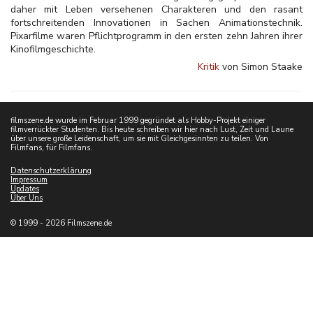
daher mit Leben versehenen Charakteren und den rasant
fortschreitenden Innovationen in Sachen Animationstechnik.
Pixarfilme waren Pflichtprogramm in den ersten zehn Jahren ihrer
Kinofilmgeschichte.
Kritik
von Simon Staake
filmszene.de wurde im Februar 1999 gegründet als Hobby-Projekt einiger
filmverrückter Studenten. Bis heute schreiben wir hier nach Lust, Zeit und Laune
über unsere große Leidenschaft, um sie mit Gleichgesinnten zu teilen. Von
Filmfans, für Filmfans.
Datenschutzerklärung
Impressum
Updates
Über Uns
© 1999 - 2026 Filmszene.de