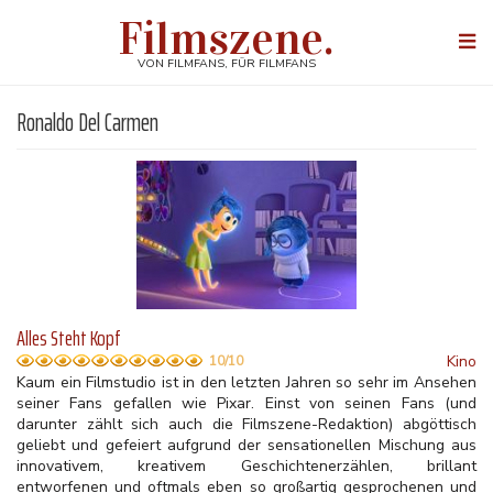
Direkt
Filmszene.
zum
Togg
Inhalt
navi
VON FILMFANS, FÜR FILMFANS
Ronaldo Del Carmen
Alles Steht Kopf
Kino
10/10
Kaum ein Filmstudio ist in den letzten Jahren so sehr im Ansehen
seiner Fans gefallen wie Pixar. Einst von seinen Fans (und
darunter zählt sich auch die Filmszene-Redaktion) abgöttisch
geliebt und gefeiert aufgrund der sensationellen Mischung aus
innovativem, kreativem Geschichtenerzählen, brillant
entworfenen und oftmals eben so großartig gesprochenen und