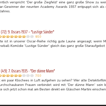
entlich verspricht “Der große Ziegfeld“ eine ganz große Show zu we
ar-Gewinner der neunten Academy Awards 1937 entpuppt sich als d
Jahres.
(72): 9. Oscars 1937 – "Lustige Sünder"
8/10
te ist in unserer Oscar-Reihe richtig gute Laune angesagt, wenn 
ewball-Komödie “Lustige Sünder“ gleich das ganz große Staraufgebot 
(49): 7. Oscars 1935 - "Der dünne Mann"
7/10
t ein paar Klischees in Luft aufgehen zu sehen? Wer alte Detektivfil
urchschaubaren Frauen verbindet wird mit “Der dünne Mann“ sein 
te sich jetzt schon mal am Besten direkt ein Gläschen Martini einschen