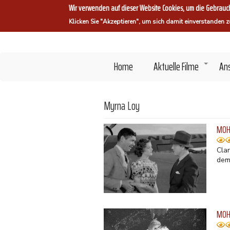
Direkt
Wir verwenden auf dieser Website Cookies, um die Gebrauch
zum
Klicken Sie "Akzeptieren", um sich damit einverstanden z
Inhalt
Home
Aktuelle Filme
An
+
Myrna Loy
MOH 
Cla
dem
MOH 