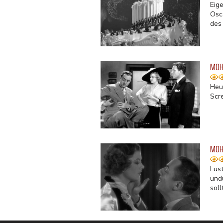
Eig
Osc
des 
MOH 
Heu
Scr
MOH 
Lus
und
soll