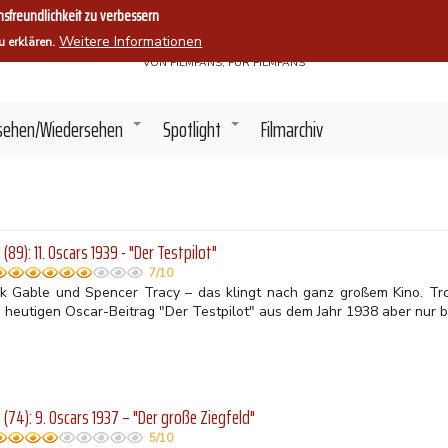
sfreundlichkeit zu verbessern
Filmszene.
Weitere Informationen
u erklären.
VON FILMFANS, FÜR FILMFANS
sehen/Wiedersehen
Spotlight
Filmarchiv
+
+
(89): 11. Oscars 1939 - "Der Testpilot"
7/10
rk Gable und Spencer Tracy – das klingt nach ganz großem Kino. Tro
 heutigen Oscar-Beitrag "Der Testpilot" aus dem Jahr 1938 aber nur b
(74): 9. Oscars 1937 – "Der große Ziegfeld"
5/10